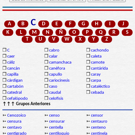
C
A
B
D
E
F
G
H
I
J
K
L
M
N
Ñ
O
P
Q
R
S
T
U
V
W
X
Y
Z
❒
C
❒
cabro
❒
cachondo
❒
caer
❒
calar
❒
caleta
❒
cáliz
❒
camanchaca
❒
camote
❒
cancán
❒
canéfora
❒
cantárida
❒
capilla
❒
capullo
❒
caray
❒
cárdigan
❒
cariocinesis
❒
carpa
❒
cartabón
❒
caso
❒
cataléctico
❒
catedral
❒
caudal
❒
cebada
❒
cefalópodo
❒
celofisis
↑↑↑ Grupos Anteriores
➳
Cenozoico
➳
censo
➳
censor
➳
censura
➳
censurar
➳
centauro
➳
centavo
➳
centella
➳
centeno
➳
centígrado
➳
centiloquio
➳
centinela