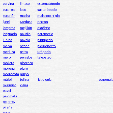
corvina
limaco
estomatópodo
escorpa
loco
gasterópodo
esturión
macha
malacopterigio
jurel
Medusa
necton
lamprea
mejillón
ostéictio
lenguado
nautilo
paramecio
lubina
navaja
pinnípedo
melva
ostión
pleuronecto
merluza
ostra
urópodo
mero
percebe
teleósteo
móllera
picoroco
morena
piure
morrocota
pulpo
mújol
tellina
ictiología
etnomala
murmillo
vieira
pagel
palometa
pejerrey
piraña