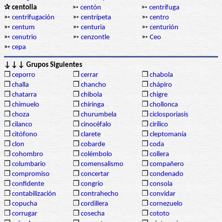
✰ centolla
➳
centón
➳
centrífuga
➳
centrifugación
➳
centrípeta
➳
centro
➳
centum
➳
centuria
➳
centurión
➳
cenutrio
➳
cenzontle
➳
Ceo
➳
cepa
↓↓↓ Grupos Siguientes
❒
ceporro
❒
cerrar
❒
chabola
❒
challa
❒
chancho
❒
chápiro
❒
chatarra
❒
chibola
❒
chigre
❒
chimuelo
❒
chiringa
❒
chollonca
❒
choza
❒
churumbela
❒
ciclosporiasis
❒
cilanco
❒
cinocéfalo
❒
cirílico
❒
citófono
❒
clarete
❒
cleptomanía
❒
clon
❒
cobarde
❒
coda
❒
cohombro
❒
colémbolo
❒
collera
❒
columbario
❒
comensalismo
❒
compañero
❒
compromiso
❒
concertar
❒
condenado
❒
confidente
❒
congrio
❒
consola
❒
contabilización
❒
contrahecho
❒
convidar
❒
copucha
❒
cordillera
❒
cornezuelo
❒
corrugar
❒
cosecha
❒
cototo