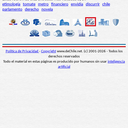
etimología
tomate
metro
financiero
envidia
discurrir
chile
parlamento
derecho
novela
Política de Privacidad
-
Copyright
www.deChile.net. (c) 2001-2026 - Todos los
derechos reservados
Todo el material en estas páginas es producido por humanos sin usar
inteligencia
artificial