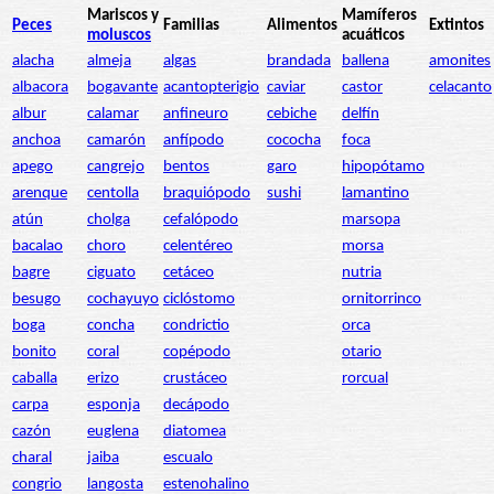
Mariscos y
Mamíferos
Peces
Familias
Alimentos
Extintos
moluscos
acuáticos
alacha
almeja
algas
brandada
ballena
amonites
albacora
bogavante
acantopterigio
caviar
castor
celacanto
albur
calamar
anfineuro
cebiche
delfín
anchoa
camarón
anfípodo
cococha
foca
apego
cangrejo
bentos
garo
hipopótamo
arenque
centolla
braquiópodo
sushi
lamantino
atún
cholga
cefalópodo
marsopa
bacalao
choro
celentéreo
morsa
bagre
ciguato
cetáceo
nutria
besugo
cochayuyo
ciclóstomo
ornitorrinco
boga
concha
condrictio
orca
bonito
coral
copépodo
otario
caballa
erizo
crustáceo
rorcual
carpa
esponja
decápodo
cazón
euglena
diatomea
charal
jaiba
escualo
congrio
langosta
estenohalino