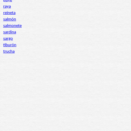
puye
raya
reineta
salmón
salmonete
sardina
sargo
tiburón
trucha