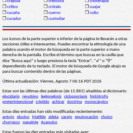
❒
crápula
❒
creosota
❒
crioterapia
❒
crítico
❒
crótalo
❒
cuajar
❒
cucaña
❒
cuervo
❒
culto
❒
curador
❒
custodiar
Los iconos de la parte superior e inferior de la página te llevarán a otras
secciones útiles e interesantes. Puedes encontrar la etimología de una
palabra usando el motor de búsqueda en la parte superior a mano
derecha de la pantalla. Escribe el término que buscas en la casilla que
dice “Busca aquí” y luego presiona la tecla "Entrar", "↲" o "⚲"
dependiendo de tu teclado. El motor de búsqueda de Google abajo es
para buscar contenido dentro de las páginas.
Última actualización: Viernes, Agosto 7 06:16 PDT 2026
Estas son las últimas diez palabras (de 15.865) añadidas al diccionario:
elucidario
revulsivo
legionelosis
ciclosporiasis
histótrofo
preterintencional
críptido
achicar
doctrina
monocárpico
Estas diez entradas han sido modificadas recientemente:
antojo
elusivo
Matilde
atleta
carajo
equivocación
chuico
churrasco
papalote
Acapulco
Estas fueron las diez entradas más visitadas ayer: