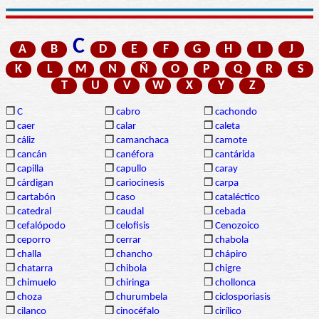
C
A
B
D
E
F
G
H
I
J
K
L
M
N
Ñ
O
P
Q
R
S
T
U
V
W
X
Y
Z
❒
C
❒
cabro
❒
cachondo
❒
caer
❒
calar
❒
caleta
❒
cáliz
❒
camanchaca
❒
camote
❒
cancán
❒
canéfora
❒
cantárida
❒
capilla
❒
capullo
❒
caray
❒
cárdigan
❒
cariocinesis
❒
carpa
❒
cartabón
❒
caso
❒
cataléctico
❒
catedral
❒
caudal
❒
cebada
❒
cefalópodo
❒
celofisis
❒
Cenozoico
❒
ceporro
❒
cerrar
❒
chabola
❒
challa
❒
chancho
❒
chápiro
❒
chatarra
❒
chibola
❒
chigre
❒
chimuelo
❒
chiringa
❒
chollonca
❒
choza
❒
churumbela
❒
ciclosporiasis
❒
cilanco
❒
cinocéfalo
❒
cirílico