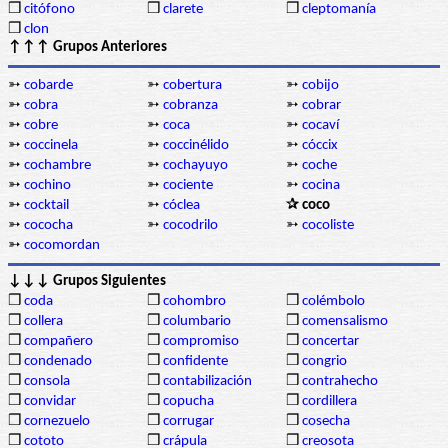
❒
citófono
❒
clarete
❒
cleptomanía
❒
clon
↑↑↑ Grupos Anteriores
➳
cobarde
➳
cobertura
➳
cobijo
➳
cobra
➳
cobranza
➳
cobrar
➳
cobre
➳
coca
➳
cocaví
➳
coccinela
➳
coccinélido
➳
cóccix
➳
cochambre
➳
cochayuyo
➳
coche
➳
cochino
➳
cociente
➳
cocina
➳
cocktail
➳
cóclea
✰ coco
➳
cococha
➳
cocodrilo
➳
cocoliste
➳
cocomordan
↓↓↓ Grupos Siguientes
❒
coda
❒
cohombro
❒
colémbolo
❒
collera
❒
columbario
❒
comensalismo
❒
compañero
❒
compromiso
❒
concertar
❒
condenado
❒
confidente
❒
congrio
❒
consola
❒
contabilización
❒
contrahecho
❒
convidar
❒
copucha
❒
cordillera
❒
cornezuelo
❒
corrugar
❒
cosecha
❒
cototo
❒
crápula
❒
creosota