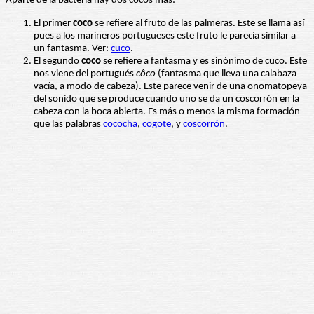
Aparte de la bacteria hay dos cocos más:
El primer
coco
se refiere al fruto de las palmeras. Este se llama así
pues a los marineros portugueses este fruto le parecía similar a
un fantasma. Ver:
cuco
.
El segundo
coco
se refiere a fantasma y es sinónimo de cuco. Este
nos viene del portugués
côco
(fantasma que lleva una calabaza
vacía, a modo de cabeza). Este parece venir de una onomatopeya
del sonido que se produce cuando uno se da un coscorrón en la
cabeza con la boca abierta. Es más o menos la misma formación
que las palabras
cococha
,
cogote
, y
coscorrón
.