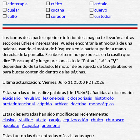
❒
crioterapia
❒
crítico
❒
crótalo
❒
cuajar
❒
cucaña
❒
cuervo
❒
culto
❒
curador
❒
custodiar
Los iconos de la parte superior e inferior de la página te llevarán a otras
secciones útiles e interesantes. Puedes encontrar la etimología de una
palabra usando el motor de búsqueda en la parte superior a mano
derecha de la pantalla. Escribe el término que buscas en la casilla que
dice “Busca aquí” y luego presiona la tecla "Entrar", "↲" o "⚲"
dependiendo de tu teclado. El motor de búsqueda de Google abajo es
para buscar contenido dentro de las páginas.
Última actualización: Viernes, Julio 31 05:08 PDT 2026
Estas son las últimas diez palabras (de 15.865) añadidas al diccionario:
elucidario
revulsivo
legionelosis
ciclosporiasis
histótrofo
preterintencional
críptido
achicar
doctrina
monocárpico
Estas diez entradas han sido modificadas recientemente:
elusivo
Matilde
atleta
carajo
equivocación
chuico
churrasco
papalote
Acapulco
anémona
Estas fueron las diez entradas más visitadas ayer: