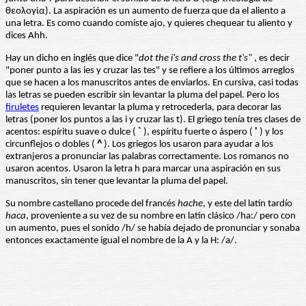
θεολογία). La aspiración es un aumento de fuerza que da el aliento a
una letra. Es como cuando comiste ajo, y quieres chequear tu aliento y
dices Ahh.
Hay un dicho en inglés que dice "
dot the i's and cross the t's"
, es decir
"poner punto a las ies y cruzar las tes" y se refiere a los últimos arreglos
que se hacen a los manuscritos antes de enviarlos. En cursiva, casi todas
las letras se pueden escribir sin levantar la pluma del papel. Pero los
firuletes
requieren levantar la pluma y retrocederla, para decorar las
letras (poner los puntos a las i y cruzar las t). El griego tenía tres clases de
acentos: espíritu suave o dulce (
`
), espíritu fuerte o áspero (
'
) y los
circunflejos o dobles (
^
). Los griegos los usaron para ayudar a los
extranjeros a pronunciar las palabras correctamente. Los romanos no
usaron acentos. Usaron la letra h para marcar una aspiración en sus
manuscritos, sin tener que levantar la pluma del papel.
Su nombre castellano procede del francés
hache
, y este del latín tardío
haca
, proveniente a su vez de su nombre en latín clásico /ha:/ pero con
un aumento, pues el sonido /h/ se había dejado de pronunciar y sonaba
entonces exactamente igual el nombre de la A y la H: /a/.