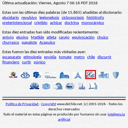
Última actualización: Viernes, Agosto 7 06:16 PDT 2026
Estas son las últimas diez palabras (de 15.865) añadidas al diccionario:
elucidario
revulsivo
legionelosis
ciclosporiasis
histótrofo
preterintencional
críptido
achicar
doctrina
monocárpico
Estas diez entradas han sido modificadas recientemente:
antojo
elusivo
Matilde
atleta
carajo
equivocación
chuico
churrasco
papalote
Acapulco
Estas fueron las diez entradas más visitadas ayer:
escaparate
etimología
envidia
tomate
metro
chile
discurrir
financiero
curtir
púnico
Política de Privacidad
-
Copyright
www.deChile.net. (c) 2001-2026 - Todos los
derechos reservados
Todo el material en estas páginas es producido por humanos sin usar
inteligencia
artificial