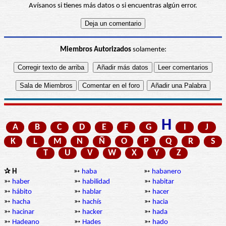
Avísanos si tienes más datos o si encuentras algún error.
Miembros Autorizados
solamente:
H
A
B
C
D
E
F
G
I
J
K
L
M
N
Ñ
O
P
Q
R
S
T
U
V
W
X
Y
Z
✰ H
➳
haba
➳
habanero
➳
haber
➳
habilidad
➳
habitar
➳
hábito
➳
hablar
➳
hacer
➳
hacha
➳
hachís
➳
hacia
➳
hacinar
➳
hacker
➳
hada
➳
Hadeano
➳
Hades
➳
hado