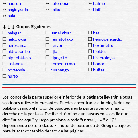
➳
hadrón
➳
hafefobia
➳
hafnio
➳
hagiografía
➳
haiku
➳
Haití
➳
hala
↓↓↓ Grupos Siguientes
❒
halagar
❒
Hanal Pixan
❒
haz
❒
helcología
❒
hematófago
❒
hemopericardio
❒
heresiarca
❒
hervor
❒
hexámetro
❒
hidropónico
❒
hijo
❒
hioides
❒
hipnobátasis
❒
hipogrifo
❒
histerología
❒
Holanda
❒
homeotermo
❒
honor
❒
hortensia
❒
huapango
❒
huifas
❒
hurto
Los iconos de la parte superior e inferior de la página te llevarán a otras
secciones útiles e interesantes. Puedes encontrar la etimología de una
palabra usando el motor de búsqueda en la parte superior a mano
derecha de la pantalla. Escribe el término que buscas en la casilla que
dice “Busca aquí” y luego presiona la tecla "Entrar", "↲" o "⚲"
dependiendo de tu teclado. El motor de búsqueda de Google abajo es
para buscar contenido dentro de las páginas.