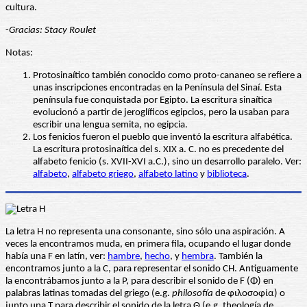
cultura.
-
Gracias: Stacy Roulet
Notas:
Protosinaítico también conocido como proto-cananeo se refiere a
unas inscripciones encontradas en la Península del Sinaí. Esta
península fue conquistada por Egipto. La escritura sinaítica
evolucionó a partir de jeroglíficos egipcios, pero la usaban para
escribir una lengua semita, no egipcia.
Los fenicios fueron el pueblo que inventó la escritura alfabética.
La escritura protosinaítica del s. XIX a. C. no es precedente del
alfabeto fenicio (s. XVII-XVI a.C.), sino un desarrollo paralelo. Ver:
alfabeto
,
alfabeto griego
,
alfabeto latino
y
biblioteca
.
La letra H no representa una consonante, sino sólo una aspiración. A
veces la encontramos muda, en primera fila, ocupando el lugar donde
había una F en latín, ver:
hambre
,
hecho
, y
hembra
. También la
encontramos junto a la C, para representar el sonido CH. Antiguamente
la encontrábamos junto a la P, para describir el sonido de F (Φ) en
palabras latinas tomadas del griego (e.g.
philosofía
de φιλοσοφία) o
junto una T para describir el sonido de la letra Θ (e.g. theología de