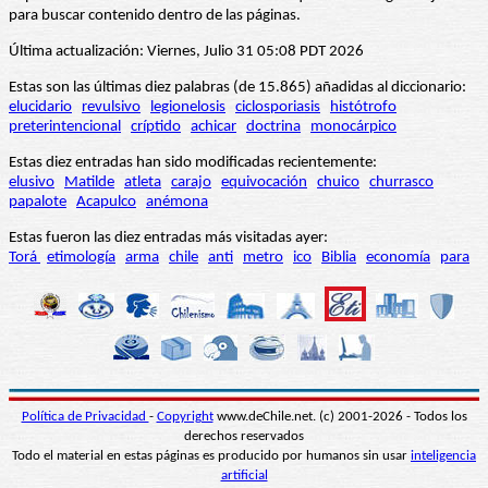
para buscar contenido dentro de las páginas.
Última actualización: Viernes, Julio 31 05:08 PDT 2026
Estas son las últimas diez palabras (de 15.865) añadidas al diccionario:
elucidario
revulsivo
legionelosis
ciclosporiasis
histótrofo
preterintencional
críptido
achicar
doctrina
monocárpico
Estas diez entradas han sido modificadas recientemente:
elusivo
Matilde
atleta
carajo
equivocación
chuico
churrasco
papalote
Acapulco
anémona
Estas fueron las diez entradas más visitadas ayer:
Torá
etimología
arma
chile
anti
metro
ico
Biblia
economía
para
Política de Privacidad
-
Copyright
www.deChile.net. (c) 2001-2026 - Todos los
derechos reservados
Todo el material en estas páginas es producido por humanos sin usar
inteligencia
artificial