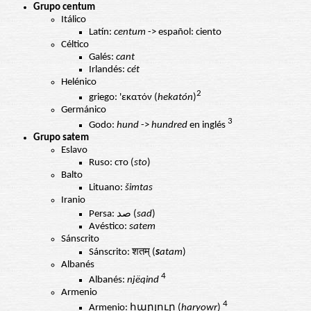
Grupo centum
Itálico
Latín:
centum
-> español: ciento
Céltico
Galés:
cant
Irlandés:
cét
Helénico
2
griego: 'εκατόν (
hekatón
)
Germánico
3
Godo:
hund
->
hundred
en inglés
Grupo satem
Eslavo
Ruso: сто (
sto
)
Balto
Lituano:
šimtas
Iranio
Persa: صد (
sad
)
Avéstico:
satem
Sánscrito
Sánscrito: शतम् (
s
atam
)
Albanés
4
Albanés:
njëqind
Armenio
4
Armenio: հարյուր (
haryowr
)