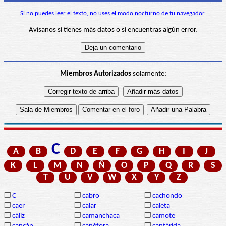
Si no puedes leer el texto, no uses el modo nocturno de tu navegador.
Avísanos si tienes más datos o si encuentras algún error.
Miembros Autorizados
solamente:
C
A
B
D
E
F
G
H
I
J
K
L
M
N
Ñ
O
P
Q
R
S
T
U
V
W
X
Y
Z
❒
C
❒
cabro
❒
cachondo
❒
caer
❒
calar
❒
caleta
❒
cáliz
❒
camanchaca
❒
camote