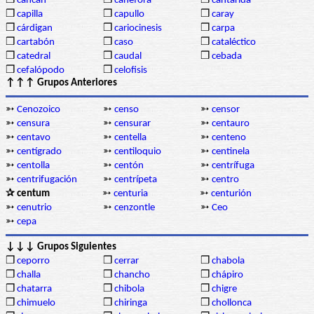
❒
cancán
❒
canéfora
❒
cantárida
❒
capilla
❒
capullo
❒
caray
❒
cárdigan
❒
cariocinesis
❒
carpa
❒
cartabón
❒
caso
❒
cataléctico
❒
catedral
❒
caudal
❒
cebada
❒
cefalópodo
❒
celofisis
↑↑↑ Grupos Anteriores
➳
Cenozoico
➳
censo
➳
censor
➳
censura
➳
censurar
➳
centauro
➳
centavo
➳
centella
➳
centeno
➳
centígrado
➳
centiloquio
➳
centinela
➳
centolla
➳
centón
➳
centrífuga
➳
centrifugación
➳
centrípeta
➳
centro
✰ centum
➳
centuria
➳
centurión
➳
cenutrio
➳
cenzontle
➳
Ceo
➳
cepa
↓↓↓ Grupos Siguientes
❒
ceporro
❒
cerrar
❒
chabola
❒
challa
❒
chancho
❒
chápiro
❒
chatarra
❒
chibola
❒
chigre
❒
chimuelo
❒
chiringa
❒
chollonca