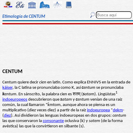
Etimología de CENTUM
CENTUM
Centum quiere decir
cien
en latín. Como explica ENNIVS en la entrada de
káiser
, la C latina se pronunciaba como K, así
c
entum
se pronunciaba
1
k
entum
. En sánscrito, la palabra cien es शतम् (
s
atam
). Lingüistas
indoeuropeos
descubrieron que
s
atam
y
c
entum
venían de una raíz
común, la cual llamaron *ḱmtom, aunque ahora se piensa es un
multiplicativo (diez veces diez) a partir de la raíz
indoeuropea
*
dekm
-
(
diez
). Así dividieron las lenguas indoeuropeas en dos grupos:
centum
las que conservaron la
consonante
oclusiva (k) y
satem
(de la forma
avéstica) las que la convirtieron en silbante (s).