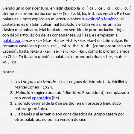
Siendo un idioma centum, en latín clásico la -c- (-ca-, -ce-, -ci-, -co-, -cu-)
siempre se pronunciaba como -k- (ka, ke, ki, ko, ku). Las vocales E e I son
palatales. Como explico en mi artículo sobre la
evolución fonética
, el
castellano es un latín vulgar mal hablado y el latín vulgar es un latín
clásico mal hablado. Mal hablado, en sentido de pronunciación floja,
con débil articulación de las consonantes. Así las E e I empiezan a
palatalizar
la -ce- y -ci- (-ka-, -tshe-, -tshi-, -ko-, -ku-) en latín vulgar. En
romance castellano pasan -tse-, -tsi- y -the- y -thi- (como pronuncian en
España), hasta llegar a -ka-, -se-, -si-, -ko-, -ku-, como lo pronunciamos
en Chile. En italiano quedó la palatal y lo pronuncia -ka-, -che-, -chi-, -
ko-, -ku-.
Notas:
Les Langues du Monde
- (Las Lenguas del Mundo) - A. Meillet y
Marcel Cohen - 1924.
(
He
)
katón
sugiere una raíz
*dḱmtóm
. El sonido (d) reemplazado
con vocal
epentética
(he).
El sonido original de la K se perdió, en un proceso lingüístico
natural germánico.
El albanés y el armenio son considerados del grupo satem por
otras palabras, no por su versión de cien.