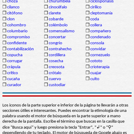
❒
choza
❒
churumbela
❒
ciclosporiasis
❒
cilanco
❒
cinocéfalo
❒
cirílico
❒
citófono
❒
clarete
❒
cleptomanía
❒
clon
❒
cobarde
❒
coda
❒
cohombro
❒
colémbolo
❒
collera
❒
columbario
❒
comensalismo
❒
compañero
❒
compromiso
❒
concertar
❒
condenado
❒
confidente
❒
congrio
❒
consola
❒
contabilización
❒
contrahecho
❒
convidar
❒
copucha
❒
cordillera
❒
cornezuelo
❒
corrugar
❒
cosecha
❒
cototo
❒
crápula
❒
creosota
❒
crioterapia
❒
crítico
❒
crótalo
❒
cuajar
❒
cucaña
❒
cuervo
❒
culto
❒
curador
❒
custodiar
Los iconos de la parte superior e inferior de la página te llevarán a otras
secciones útiles e interesantes. Puedes encontrar la etimología de una
palabra usando el motor de búsqueda en la parte superior a mano
derecha de la pantalla. Escribe el término que buscas en la casilla que
dice “Busca aquí” y luego presiona la tecla "Entrar", "↲" o "⚲"
dependiendo de tu teclado. El motor de búsqueda de Google abajo es