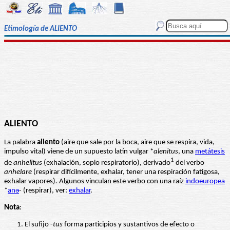
Etimología de ALIENTO
ALIENTO
La palabra
aliento
(aire que sale por la boca, aire que se respira, vida,
impulso vital) viene de un supuesto latín vulgar *
alenitus
, una
metátesis
1
de
anhelitus
(exhalación, soplo respiratorio), derivado
del verbo
anhelare
(respirar difícilmente, exhalar, tener una respiración fatigosa,
exhalar vapores)
.
Algunos vinculan este verbo con una raíz
indoeuropea
*
anə
- (respirar), ver:
exhalar
.
Nota
:
El sufijo -
tus
forma participios y sustantivos de efecto o