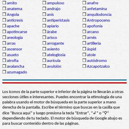
❒
amito
❒
ampuloso
❒
anafre
❒
anatema
❒
andrajo
❒
anfetamina
❒
Angola
❒
anís
❒
anquilodoncia
❒
anticresis
❒
antiperístasis
❒
Antropoceno
❒
apache
❒
apiario
❒
apofonía
❒
apotincarse
❒
árabe
❒
arcano
❒
areología
❒
arisco
❒
arnés
❒
arras
❒
arrogante
❒
artillería
❒
ascensor
❒
asiento
❒
áspid
❒
asueto
❒
ateloglosia
❒
atole
❒
atrofia
❒
aurícula
❒
autódromo
❒
avalancha
❒
avulsión
❒
Azcapotzalco
❒
azumagado
Los iconos de la parte superior e inferior de la página te llevarán a otras
secciones útiles e interesantes. Puedes encontrar la etimología de una
palabra usando el motor de búsqueda en la parte superior a mano
derecha de la pantalla. Escribe el término que buscas en la casilla que
dice “Busca aquí” y luego presiona la tecla "Entrar", "↲" o "⚲"
dependiendo de tu teclado. El motor de búsqueda de Google abajo es
para buscar contenido dentro de las páginas.