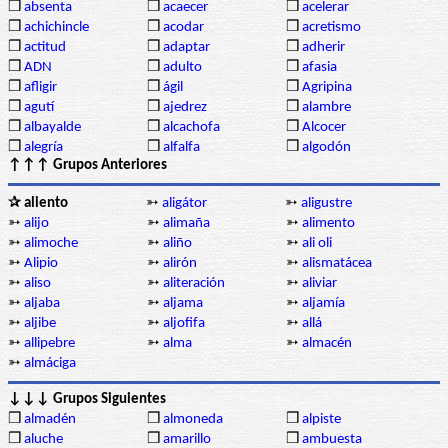
❒
absenta
❒
acaecer
❒
acelerar
❒
achichincle
❒
acodar
❒
acretismo
❒
actitud
❒
adaptar
❒
adherir
❒
ADN
❒
adulto
❒
afasia
❒
afligir
❒
ágil
❒
Agripina
❒
agutí
❒
ajedrez
❒
alambre
❒
albayalde
❒
alcachofa
❒
Alcocer
❒
alegría
❒
alfalfa
❒
algodón
↑↑↑ Grupos Anteriores
✰ aliento
➳
aligátor
➳
aligustre
➳
alijo
➳
alimaña
➳
alimento
➳
alimoche
➳
aliño
➳
ali oli
➳
Alipio
➳
alirón
➳
alismatácea
➳
aliso
➳
aliteración
➳
aliviar
➳
aljaba
➳
aljama
➳
aljamía
➳
aljibe
➳
aljofifa
➳
allá
➳
allipebre
➳
alma
➳
almacén
➳
almáciga
↓↓↓ Grupos Siguientes
❒
almadén
❒
almoneda
❒
alpiste
❒
aluche
❒
amarillo
❒
ambuesta