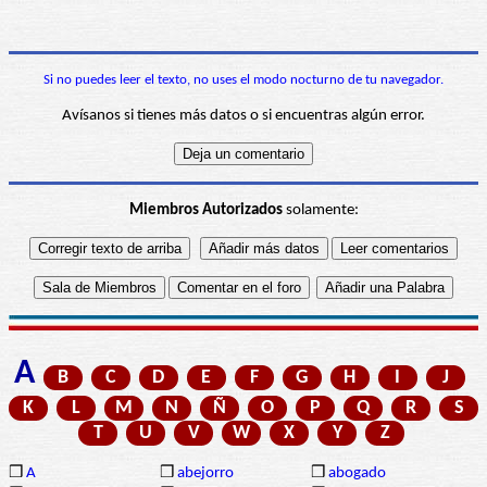
Si no puedes leer el texto, no uses el modo nocturno de tu navegador.
Avísanos si tienes más datos o si encuentras algún error.
Miembros Autorizados
solamente:
A
B
C
D
E
F
G
H
I
J
K
L
M
N
Ñ
O
P
Q
R
S
T
U
V
W
X
Y
Z
❒
A
❒
abejorro
❒
abogado