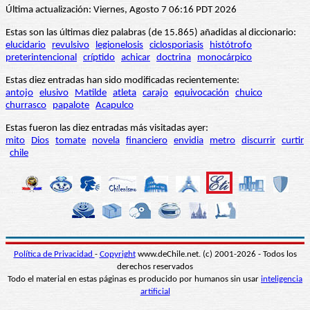
Última actualización: Viernes, Agosto 7 06:16 PDT 2026
Estas son las últimas diez palabras (de 15.865) añadidas al diccionario:
elucidario
revulsivo
legionelosis
ciclosporiasis
histótrofo
preterintencional
críptido
achicar
doctrina
monocárpico
Estas diez entradas han sido modificadas recientemente:
antojo
elusivo
Matilde
atleta
carajo
equivocación
chuico
churrasco
papalote
Acapulco
Estas fueron las diez entradas más visitadas ayer:
mito
Dios
tomate
novela
financiero
envidia
metro
discurrir
curtir
chile
Política de Privacidad
-
Copyright
www.deChile.net. (c) 2001-2026 - Todos los
derechos reservados
Todo el material en estas páginas es producido por humanos sin usar
inteligencia
artificial