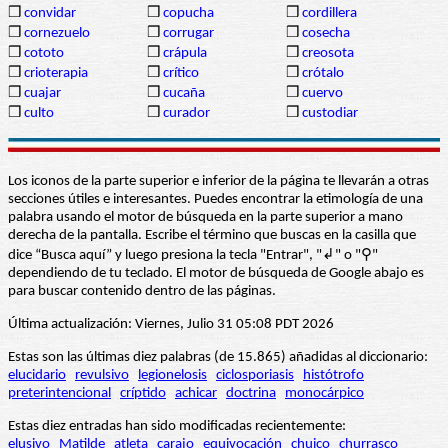
❒
convidar
❒
copucha
❒
cordillera
❒
cornezuelo
❒
corrugar
❒
cosecha
❒
cototo
❒
crápula
❒
creosota
❒
crioterapia
❒
crítico
❒
crótalo
❒
cuajar
❒
cucaña
❒
cuervo
❒
culto
❒
curador
❒
custodiar
Los iconos de la parte superior e inferior de la página te llevarán a otras
secciones útiles e interesantes. Puedes encontrar la etimología de una
palabra usando el motor de búsqueda en la parte superior a mano
derecha de la pantalla. Escribe el término que buscas en la casilla que
dice “Busca aquí” y luego presiona la tecla "Entrar", "↲" o "⚲"
dependiendo de tu teclado. El motor de búsqueda de Google abajo es
para buscar contenido dentro de las páginas.
Última actualización: Viernes, Julio 31 05:08 PDT 2026
Estas son las últimas diez palabras (de 15.865) añadidas al diccionario:
elucidario
revulsivo
legionelosis
ciclosporiasis
histótrofo
preterintencional
críptido
achicar
doctrina
monocárpico
Estas diez entradas han sido modificadas recientemente:
elusivo
Matilde
atleta
carajo
equivocación
chuico
churrasco