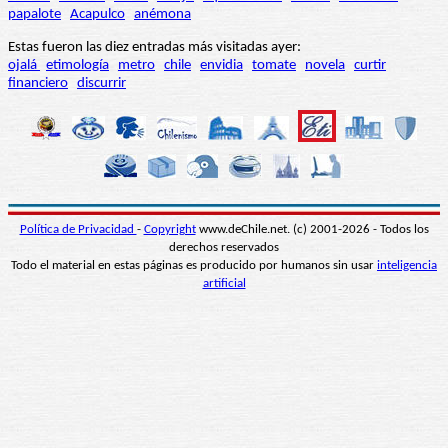
papalote
Acapulco
anémona
Estas fueron las diez entradas más visitadas ayer:
ojalá
etimología
metro
chile
envidia
tomate
novela
curtir
financiero
discurrir
Política de Privacidad
-
Copyright
www.deChile.net. (c) 2001-2026 - Todos los
derechos reservados
Todo el material en estas páginas es producido por humanos sin usar
inteligencia
artificial