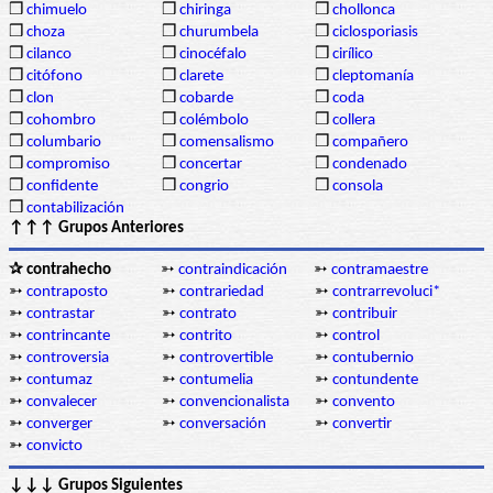
❒
chimuelo
❒
chiringa
❒
chollonca
❒
choza
❒
churumbela
❒
ciclosporiasis
❒
cilanco
❒
cinocéfalo
❒
cirílico
❒
citófono
❒
clarete
❒
cleptomanía
❒
clon
❒
cobarde
❒
coda
❒
cohombro
❒
colémbolo
❒
collera
❒
columbario
❒
comensalismo
❒
compañero
❒
compromiso
❒
concertar
❒
condenado
❒
confidente
❒
congrio
❒
consola
❒
contabilización
↑↑↑ Grupos Anteriores
✰ contrahecho
➳
contraindicación
➳
contramaestre
➳
contraposto
➳
contrariedad
➳
contrarrevoluci*
➳
contrastar
➳
contrato
➳
contribuir
➳
contrincante
➳
contrito
➳
control
➳
controversia
➳
controvertible
➳
contubernio
➳
contumaz
➳
contumelia
➳
contundente
➳
convalecer
➳
convencionalista
➳
convento
➳
converger
➳
conversación
➳
convertir
➳
convicto
↓↓↓ Grupos Siguientes