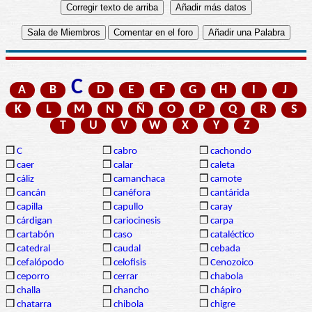
C
A
B
D
E
F
G
H
I
J
K
L
M
N
Ñ
O
P
Q
R
S
T
U
V
W
X
Y
Z
❒
C
❒
cabro
❒
cachondo
❒
caer
❒
calar
❒
caleta
❒
cáliz
❒
camanchaca
❒
camote
❒
cancán
❒
canéfora
❒
cantárida
❒
capilla
❒
capullo
❒
caray
❒
cárdigan
❒
cariocinesis
❒
carpa
❒
cartabón
❒
caso
❒
cataléctico
❒
catedral
❒
caudal
❒
cebada
❒
cefalópodo
❒
celofisis
❒
Cenozoico
❒
ceporro
❒
cerrar
❒
chabola
❒
challa
❒
chancho
❒
chápiro
❒
chatarra
❒
chibola
❒
chigre