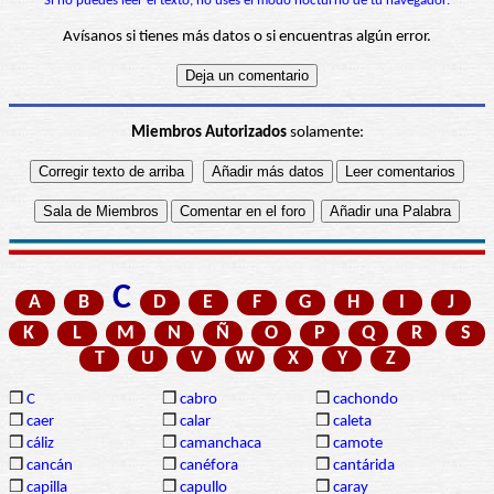
Si no puedes leer el texto, no uses el modo nocturno de tu navegador.
Avísanos si tienes más datos o si encuentras algún error.
Miembros Autorizados
solamente:
C
A
B
D
E
F
G
H
I
J
K
L
M
N
Ñ
O
P
Q
R
S
T
U
V
W
X
Y
Z
❒
C
❒
cabro
❒
cachondo
❒
caer
❒
calar
❒
caleta
❒
cáliz
❒
camanchaca
❒
camote
❒
cancán
❒
canéfora
❒
cantárida
❒
capilla
❒
capullo
❒
caray