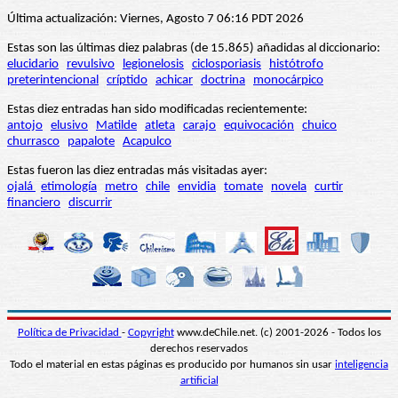
Última actualización: Viernes, Agosto 7 06:16 PDT 2026
Estas son las últimas diez palabras (de 15.865) añadidas al diccionario:
elucidario
revulsivo
legionelosis
ciclosporiasis
histótrofo
preterintencional
críptido
achicar
doctrina
monocárpico
Estas diez entradas han sido modificadas recientemente:
antojo
elusivo
Matilde
atleta
carajo
equivocación
chuico
churrasco
papalote
Acapulco
Estas fueron las diez entradas más visitadas ayer:
ojalá
etimología
metro
chile
envidia
tomate
novela
curtir
financiero
discurrir
Política de Privacidad
-
Copyright
www.deChile.net. (c) 2001-2026 - Todos los
derechos reservados
Todo el material en estas páginas es producido por humanos sin usar
inteligencia
artificial