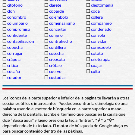
❒
citófono
❒
clarete
❒
cleptomanía
❒
clon
❒
cobarde
❒
coda
❒
cohombro
❒
colémbolo
❒
collera
❒
columbario
❒
comensalismo
❒
compañero
❒
compromiso
❒
concertar
❒
condenado
❒
confidente
❒
congrio
❒
consola
❒
contabilización
❒
contrahecho
❒
convidar
❒
copucha
❒
cordillera
❒
cornezuelo
❒
corrugar
❒
cosecha
❒
cototo
❒
crápula
❒
creosota
❒
crioterapia
❒
crítico
❒
crótalo
❒
cuajar
❒
cucaña
❒
cuervo
❒
culto
❒
curador
❒
custodiar
Los iconos de la parte superior e inferior de la página te llevarán a otras
secciones útiles e interesantes. Puedes encontrar la etimología de una
palabra usando el motor de búsqueda en la parte superior a mano
derecha de la pantalla. Escribe el término que buscas en la casilla que
dice “Busca aquí” y luego presiona la tecla "Entrar", "↲" o "⚲"
dependiendo de tu teclado. El motor de búsqueda de Google abajo es
para buscar contenido dentro de las páginas.