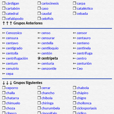
❒
cárdigan
❒
cariocinesis
❒
carpa
❒
cartabón
❒
caso
❒
cataléctico
❒
catedral
❒
caudal
❒
cebada
❒
cefalópodo
❒
celofisis
↑↑↑ Grupos Anteriores
➳
Cenozoico
➳
censo
➳
censor
➳
censura
➳
censurar
➳
centauro
➳
centavo
➳
centella
➳
centeno
➳
centígrado
➳
centiloquio
➳
centinela
➳
centolla
➳
centón
➳
centrífuga
➳
centrifugación
✰ centrípeta
➳
centro
➳
centum
➳
centuria
➳
centurión
➳
cenutrio
➳
cenzontle
➳
Ceo
➳
cepa
↓↓↓ Grupos Siguientes
❒
ceporro
❒
cerrar
❒
chabola
❒
challa
❒
chancho
❒
chápiro
❒
chatarra
❒
chibola
❒
chigre
❒
chimuelo
❒
chiringa
❒
chollonca
❒
choza
❒
churumbela
❒
ciclosporiasis
❒
cilanco
❒
cinocéfalo
❒
cirílico