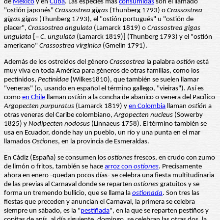
de
México
y en
Cuba
. Las especies más
consumidas
son el llamado
"ostión japonés"
Crassostrea gigas
(Thunberg 1793) o
Crassostrea
gigas gigas
(Thunberg 1793), el "ostión portugués" u "ostión de
placer",
Crassostrea angulata
(Lamarck 1819) o
Crassostrea gigas
ungulata
[=
C. ungulata
(Lamarck 1819)] (Thunberg 1793) y el "ostión
americano"
Crassostrea virginica
(Gmelin 1791).
Además de los ostreidos del género
Crassostrea
la palabra
ostión
está
muy viva en toda América para géneros de otras familias, como los
pectínidos,
Pectinidae
(
Wilkes1810), que también se suelen llamar
"veneras" (o, usando en español el término gallego, "vieiras"). Así es
como
en Chile
llaman
ostión
a la concha de abanico o venera del Pacífico
Argopecten purpuratus
(Lamarck 1819) y
en Colombia
llaman
ostión
a
otras veneras del Caribe colombiano,
Argopecten nucleus
(Sowerby
1825) y
Nodipecten nodosus
(Linnaeus 1758). El término también se
usa en Ecuador, donde hay un pueblo, un río y una punta en el mar
llamados
Ostiones
, en la provincia de Esmeraldas.
En Cádiz (España) se consumen los
ostiones
frescos, en crudo con zumo
de limón o fritos, también se hace
arroz con
ostiones
. Precisamente
ahora en enero -quedan pocos días- se celebra una fiesta multitudinaria
de las previas al Carnaval donde se reparten
ostiones
gratuitos y se
forma un tremendo bullicio, que se llama la
ostionada
. Son tres las
fiestas que preceden y anuncian el Carnaval, la primera se celebra
siempre un sábado, es la "
pestiñada
", en la que se reparten pestiños y
copitas de anís, al día siguiente, domingo, se celebran las otras dos, la