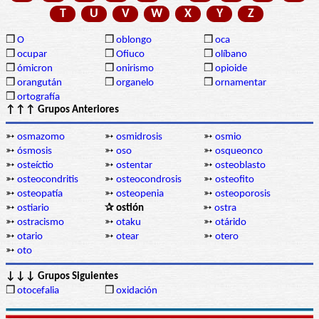
T
U
V
W
X
Y
Z
❒
O
❒
oblongo
❒
oca
❒
ocupar
❒
Ofiuco
❒
olíbano
❒
ómicron
❒
onirismo
❒
opioide
❒
orangután
❒
organelo
❒
ornamentar
❒
ortografía
↑↑↑ Grupos Anteriores
➳
osmazomo
➳
osmidrosis
➳
osmio
➳
ósmosis
➳
oso
➳
osqueonco
➳
osteíctio
➳
ostentar
➳
osteoblasto
➳
osteocondritis
➳
osteocondrosis
➳
osteofito
➳
osteopatía
➳
osteopenia
➳
osteoporosis
➳
ostiario
✰ ostión
➳
ostra
➳
ostracismo
➳
otaku
➳
otárido
➳
otario
➳
otear
➳
otero
➳
oto
↓↓↓ Grupos Siguientes
❒
otocefalia
❒
oxidación