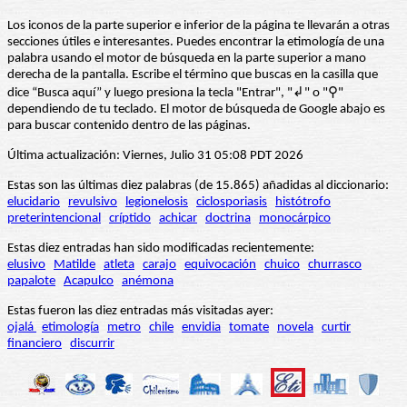
Los iconos de la parte superior e inferior de la página te llevarán a otras
secciones útiles e interesantes. Puedes encontrar la etimología de una
palabra usando el motor de búsqueda en la parte superior a mano
derecha de la pantalla. Escribe el término que buscas en la casilla que
dice “Busca aquí” y luego presiona la tecla "Entrar", "↲" o "⚲"
dependiendo de tu teclado. El motor de búsqueda de Google abajo es
para buscar contenido dentro de las páginas.
Última actualización: Viernes, Julio 31 05:08 PDT 2026
Estas son las últimas diez palabras (de 15.865) añadidas al diccionario:
elucidario
revulsivo
legionelosis
ciclosporiasis
histótrofo
preterintencional
críptido
achicar
doctrina
monocárpico
Estas diez entradas han sido modificadas recientemente:
elusivo
Matilde
atleta
carajo
equivocación
chuico
churrasco
papalote
Acapulco
anémona
Estas fueron las diez entradas más visitadas ayer:
ojalá
etimología
metro
chile
envidia
tomate
novela
curtir
financiero
discurrir