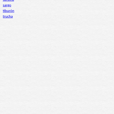
sargo
tiburón
trucha