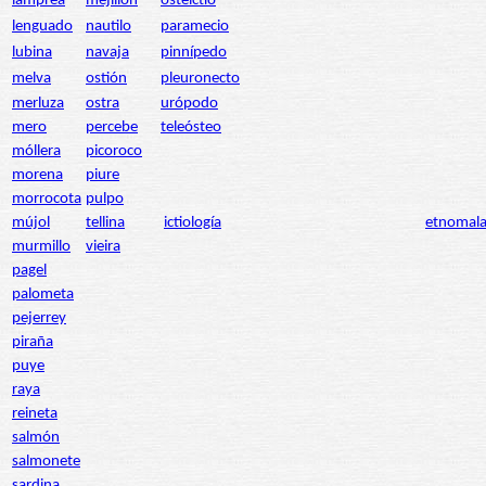
lamprea
mejillón
ostéictio
lenguado
nautilo
paramecio
lubina
navaja
pinnípedo
melva
ostión
pleuronecto
merluza
ostra
urópodo
mero
percebe
teleósteo
móllera
picoroco
morena
piure
morrocota
pulpo
mújol
tellina
ictiología
etnomala
murmillo
vieira
pagel
palometa
pejerrey
piraña
puye
raya
reineta
salmón
salmonete
sardina