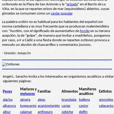
ostionada
en la Plaza de San Antonio y la "
erizada
" en el Barrio de La
Viña, en la que se reparten erizos de mar (equinoideos) abiertos, cuyas
gónadas se consumen como un
caviar popular
.
La palabra
ostión
no es habitual para los hablantes del español con
norma castellana y es muy frecuente que se produzcan malentendidos
con *
hostión
, con el significado de aumentativo de
hostia
en su tercera
acepción, la de "golpe", de manera que invitar a madrileños, pongamos
por caso, a ir a Cádiz a una fiesta donde se reparten
ostiones
provoca a
menudo un aluvión de chascarrillos y comentarios jocosos.
- Gracias: Joaqu1n
Angel L. Saracho invita a los interesados en organismos acuáticos a visitar
siguientes páginas:
Mariscos y
Mamíferos
Peces
Familias
Alimentos
Extintos
moluscos
acuáticos
alacha
almeja
algas
brandada
ballena
amonites
albacora
bogavante
acantopterigio
caviar
castor
celacanto
albur
calamar
anfineuro
cebiche
delfín