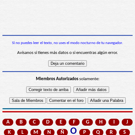
Si no puedes leer el texto, no uses el modo nocturno de tu navegador.
Avísanos si tienes más datos o si encuentras algún error.
Miembros Autorizados
solamente:
A
B
C
D
E
F
G
H
I
J
O
K
L
M
N
Ñ
P
Q
R
S