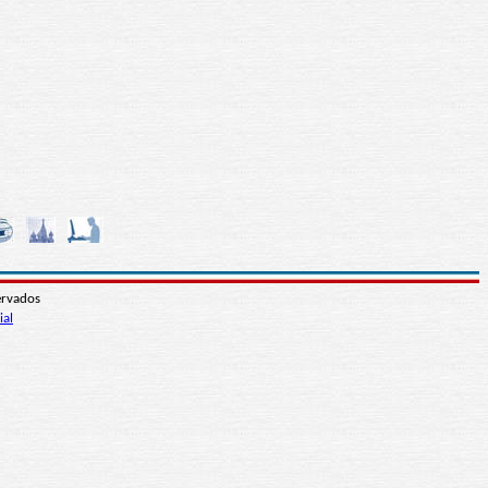
ervados
ial