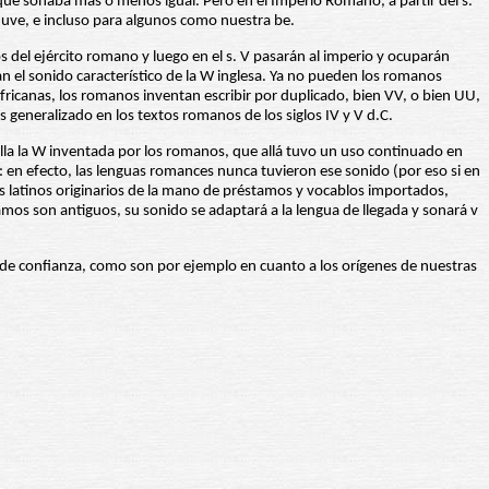
que sonaba más o menos igual. Pero en el Imperio Romano, a partir del s.
 uve, e incluso para algunos como nuestra be.
s del ejército romano y luego en el s. V pasarán al imperio y ocuparán
n el sonido característico de la W inglesa. Ya no pueden los romanos
ricanas, los romanos inventan escribir por duplicado, bien VV, o bien UU,
generalizado en los textos romanos de los siglos IV y V d.C.
n ella la W inventada por los romanos, que allá tuvo un uso continuado en
 en efecto, las lenguas romances nunca tuvieron ese sonido (por eso si en
s latinos originarios de la mano de préstamos y vocablos importados,
amos son antiguos, su sonido se adaptará a la lengua de llegada y sonará v
de confianza, como son por ejemplo en cuanto a los orígenes de nuestras