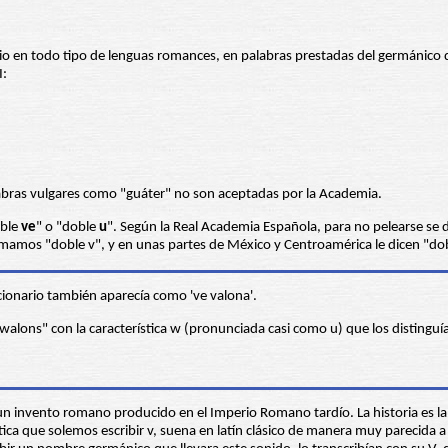
dio en todo tipo de lenguas romances, en palabras prestadas del germánico q
I:
alabras vulgares como "guáter" no son aceptadas por la Academia.
oble
ve
" o "doble
u
". Según la Real Academia Española, para no pelearse se d
mamos "doble v", y en unas partes de México y Centroamérica le dicen "doble
ccionario también aparecía como 've valona'.
alons" con la característica w (pronunciada casi como u) que los distinguía
n invento romano producido en el Imperio Romano tardío. La historia es la si
ca que solemos escribir v, suena en latín clásico de manera muy parecida a