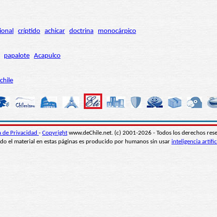
ional
críptido
achicar
doctrina
monocárpico
papalote
Acapulco
chile
ca de Privacidad
-
Copyright
www.deChile.net. (c) 2001-2026 - Todos los derechos res
do el material en estas páginas es producido por humanos sin usar
inteligencia artific