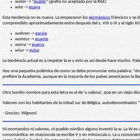
water
-> "
guáter
" (grafía no aceptada por la RAE)
wire
->
guaya
Esta tendencia no es nueva. La empezaron los
germánicos
fráncicos y se 
comprendido aproximadamente entre después del s. VIII o IX y el siglo XII
wahren
->
garaje
wantus
->
guante
werra
->
guerra
wisa
->
guisa
La tendencia actual es a respetar la w y esto es así desde hace mucho. P
Hay una pequeña polémica de como se debe pronunciar esta palabra: "d
prefiere la Academia, aunque en la mayoría de los países americanos la lla
Otro bonito nombre para esta letra es el de 'u valona', que en un viejo di
Valones son los habitantes de la mitad sur de Bélgica, autodenominados "w
- Gracias: Wignasi
Ni normandos ni valones, ni pueblo nórdico alguno inventó la w. La W es u
consonántica: en mayúscula se escribe V y en minúscula u. La u consonánti