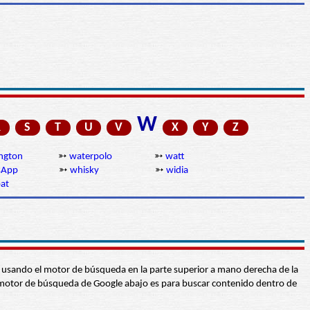
W
R
S
T
U
V
X
Y
Z
ngton
➳
waterpolo
➳
watt
sApp
➳
whisky
➳
widia
at
abra usando el motor de búsqueda en la parte superior a mano derecha de la
 El motor de búsqueda de Google abajo es para buscar contenido dentro de