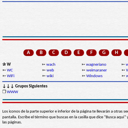
A
B
C
D
E
F
G
H
✰ W
➳
wach
➳
wagneriano
➳
w
➳
WC
➳
web
➳
weimaraner
➳
➳
WiFi
➳
wiki
➳
Windows
➳
w
↓↓↓ Grupos Siguientes
❒
WWW
Los iconos de la parte superior e inferior de la página te llevarán a otra
pantalla. Escribe el término que buscas en la casilla que dice “Busca aqu
las páginas.