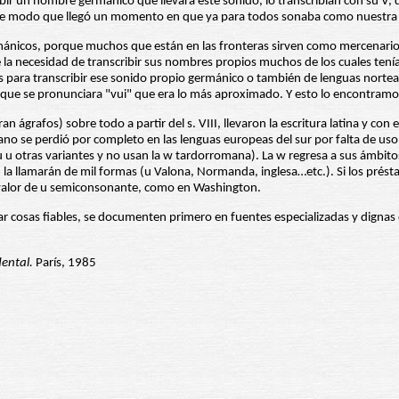
ir un nombre germánico que llevara este sonido, lo transcribían con su V, 
da, de modo que llegó un momento en que ya para todos sonaba como nuestra
germánicos, porque muchos que están en las fronteras sirven como mercenario
la necesidad de transcribir sus nombres propios muchos de los cuales tenía
s para transcribir ese sonido propio germánico o también de lenguas norteaf
ue se pronunciara "vui" que era lo más aproximado. Y esto lo encontramos 
 ágrafos) sobre todo a partir del s. VIII, llevaron la escritura latina y co
 se perdió por completo en las lenguas europeas del sur por falta de uso:
u otras variantes y no usan la w tardorromana). La w regresa a sus ámbito
 la llamarán de mil formas (u Valona, Normanda, inglesa…etc.). Si los prést
l valor de u semiconsonante, como en Washington.
 cosas fiables, se documenten primero en fuentes especializadas y dignas 
ental.
París, 1985