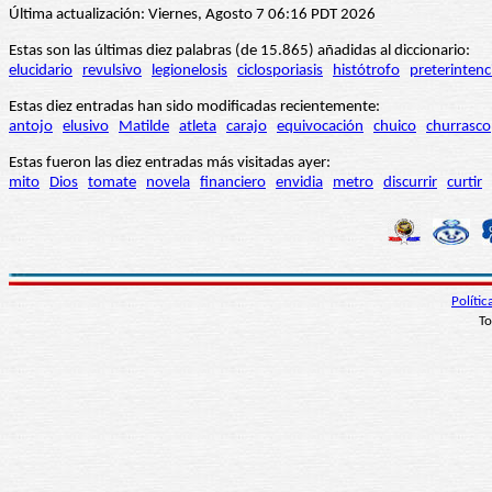
Última actualización: Viernes, Agosto 7 06:16 PDT 2026
Estas son las últimas diez palabras (de 15.865) añadidas al diccionario:
elucidario
revulsivo
legionelosis
ciclosporiasis
histótrofo
preterintenc
Estas diez entradas han sido modificadas recientemente:
antojo
elusivo
Matilde
atleta
carajo
equivocación
chuico
churrasco
Estas fueron las diez entradas más visitadas ayer:
mito
Dios
tomate
novela
financiero
envidia
metro
discurrir
curtir
Políti
To