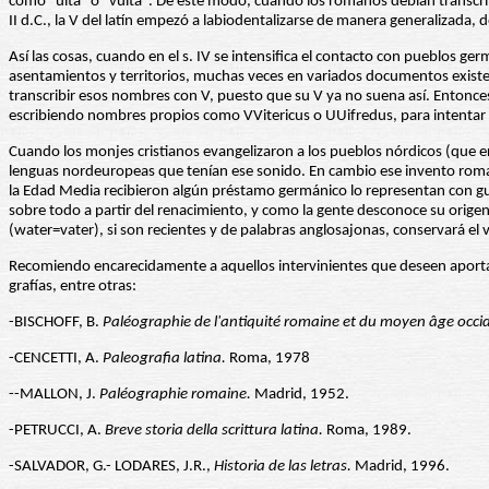
como "uita" o "vuita". De este modo, cuando los romanos debían transcrib
II d.C., la V del latín empezó a labiodentalizarse de manera generaliza
Así las cosas, cuando en el s. IV se intensifica el contacto con pueblos 
asentamientos y territorios, muchas veces en variados documentos existe 
transcribir esos nombres con V, puesto que su V ya no suena así. Entonce
escribiendo nombres propios como VVitericus o UUifredus, para intentar q
Cuando los monjes cristianos evangelizaron a los pueblos nórdicos (que eran
lenguas nordeuropeas que tenían ese sonido. En cambio ese invento romano
la Edad Media recibieron algún préstamo germánico lo representan con gu 
sobre todo a partir del renacimiento, y como la gente desconoce su origen
(water=vater), si son recientes y de palabras anglosajonas, conservará e
Recomiendo encarecidamente a aquellos intervinientes que deseen aportar
grafías, entre otras:
-BISCHOFF, B.
Paléographie de l'antiquité romaine et du moyen âge occid
-CENCETTI, A.
Paleografia latina.
Roma, 1978
--MALLON, J.
Paléographie romaine.
Madrid, 1952.
-PETRUCCI, A.
Breve storia della scrittura latina.
Roma, 1989.
-SALVADOR, G.- LODARES, J.R.,
Historia de las letras.
Madrid, 1996.