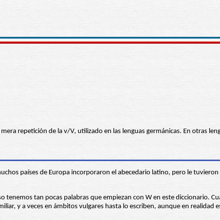
una mera repetición de la v/V, utilizado en las lenguas germánicas. En otras l
o, muchos países de Europa incorporaron el abecedario latino, pero le tuvier
 eso tenemos tan pocas palabras que empiezan con W en este diccionario. Cu
liar, y a veces en ámbitos vulgares hasta lo escriben, aunque en realidad es