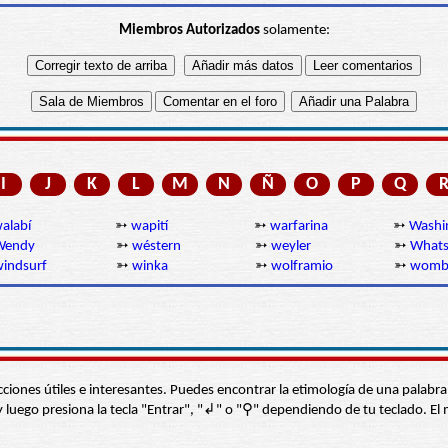
Miembros Autorizados
solamente:
I
J
K
L
M
N
Ñ
O
P
Q
alabí
➳
wapití
➳
warfarina
➳
Washi
Wendy
➳
wéstern
➳
weyler
➳
What
indsurf
➳
winka
➳
wolframio
➳
womb
s secciones útiles e interesantes. Puedes encontrar la etimología de una pal
í” y luego presiona la tecla "Entrar", "↲" o "⚲" dependiendo de tu teclado.