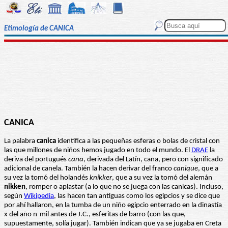
Etimología de CANICA
CANICA
La palabra
canica
identifica a las pequeñas esferas o bolas de cristal con
las que millones de niños hemos jugado en todo el mundo. El
DRAE
la
deriva del portugués
cana
, derivada del Latín, caña, pero con significado
adicional de canela. También la hacen derivar del franco
canique
, que a
su vez la tomó del holandés
knikker
, que a su vez la tomó del alemán
nikken
, romper o aplastar (a lo que no se juega con las canicas). Incluso,
según
Wikipedia
, las hacen tan antiguas como los egipcios y se dice que
por ahí hallaron, en la tumba de un niño egipcio enterrado en la dinastía
x del año n-mil antes de J.C., esferitas de barro (con las que,
supuestamente, solía jugar). También indican que ya se jugaba en Creta