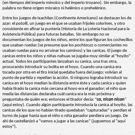
(en tiempos del imperio minoico y del imperio troyano). Sin embargo, la
palabra no tiene origen misraíco ni helénico o prehelénico.
Entre los juegos de Ixachilan (Continente Americano) se destacan los de
azar: el
patolli
, un juego en el que se usaban frijoles colorines, y otro
consistente en afinar la puntería (Historia de La Lotería Nacional para la
Asistencia Pública) para futuras batallas. Sin embargo no se
documentan los juegos de los niños, entre los que figuran los cochecillos
que usaban ruedas (se presume que los
pochtecas
o comerciantes no
usaban ruedas para no arruinar los caminos) y las canicas. El juego de
canicas entre los niños y niñas nahuas se jugaba muy similar al "hoyito"
actual. Todos los participantes lanzaban su canica, una tras otra,
procurando introducir su bolita en el hoyo. Cuando una canica era
tocada por otra en el tiro inicial quedaba fuera del juego; volvían al
punto de partida y repetían la acción. Si ninguno lograba introducir su
canica en el hoyo medían la distancia entre éste y cada canica y quien
había tirado la canica más cercana al hoyo era el ganador; el niño que
medía las distancias declaraba cuál canica era la más próxima y
preguntaba de quién era; entonces el tirador decía: "
ca, nican nican
"
(aquí estoy). Cuando algún participante introducía la canica al hoyito, las
canicas de los que no habían tirado quedaban "capturadas" y perdían el
turno de jugar hasta que el niño o niña ganador perdiera un juego. De
ahí de castellanizó a "vamos a jugar a las canicas" (juguemos al "aquí
estoy").