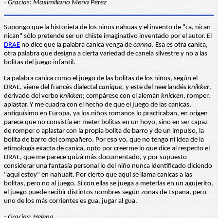
-
Gracias: Maximiliano Mena Pérez
Supongo que la historieta de los niños nahuas y el invento de "ca, nican
nican" sólo pretende ser un chiste imaginativo inventado por el autor. El
DRAE
no dice que la palabra canica venga de
canna
. Esa es otra canica,
otra palabra que designa a cierta variedad de canela silvestre y no a las
bolitas del juego infantil.
La palabra canica como el juego de las bolitas de los niños, según el
DRAE, viene del francés dialectal
canique,
y este del neerlandés
knikker
,
derivado del verbo
knikken
; compárese con el alemán
knicken
, romper,
aplastar. Y me cuadra con el hecho de que el juego de las canicas,
antiquísimo en Europa, ya los niños romanos lo practicaban, en origen
parece que no consistía en meter bolitas en un hoyo, sino en ser capaz
de romper o aplastar con la propia bolita de barro y de un impulso, la
bolita de barro del compañero. Por eso yo, que no tengo ni idea de la
etimología exacta de canica, opto por creerme lo que dice al respecto el
DRAE, que me parece quizá más documentado, y por supuesto
considerar una fantasía personal lo del niño nunca identificado diciendo
"aquí estoy" en nahualt. Por cierto que aquí se llama canicas a las
bolitas, pero no al juego. Si con ellas se juega a meterlas en un agujerito,
el juego puede recibir distintos nombres según zonas de España, pero
uno de los más corrientes es gua, jugar al gua.
- Gracias: Helena