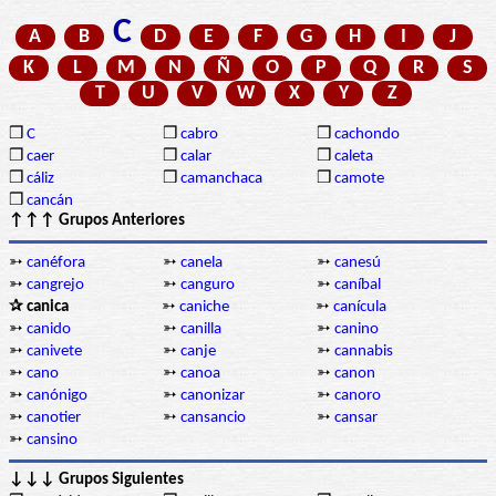
C
A
B
D
E
F
G
H
I
J
K
L
M
N
Ñ
O
P
Q
R
S
T
U
V
W
X
Y
Z
❒
C
❒
cabro
❒
cachondo
❒
caer
❒
calar
❒
caleta
❒
cáliz
❒
camanchaca
❒
camote
❒
cancán
↑↑↑ Grupos Anteriores
➳
canéfora
➳
canela
➳
canesú
➳
cangrejo
➳
canguro
➳
caníbal
✰ canica
➳
caniche
➳
canícula
➳
canido
➳
canilla
➳
canino
➳
canivete
➳
canje
➳
cannabis
➳
cano
➳
canoa
➳
canon
➳
canónigo
➳
canonizar
➳
canoro
➳
canotier
➳
cansancio
➳
cansar
➳
cansino
↓↓↓ Grupos Siguientes