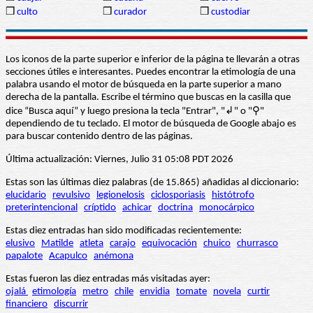
❒
culto
❒
curador
❒
custodiar
Los iconos de la parte superior e inferior de la página te llevarán a otras
secciones útiles e interesantes. Puedes encontrar la etimología de una
palabra usando el motor de búsqueda en la parte superior a mano
derecha de la pantalla. Escribe el término que buscas en la casilla que
dice “Busca aquí” y luego presiona la tecla "Entrar", "↲" o "⚲"
dependiendo de tu teclado. El motor de búsqueda de Google abajo es
para buscar contenido dentro de las páginas.
Última actualización: Viernes, Julio 31 05:08 PDT 2026
Estas son las últimas diez palabras (de 15.865) añadidas al diccionario:
elucidario
revulsivo
legionelosis
ciclosporiasis
histótrofo
preterintencional
críptido
achicar
doctrina
monocárpico
Estas diez entradas han sido modificadas recientemente:
elusivo
Matilde
atleta
carajo
equivocación
chuico
churrasco
papalote
Acapulco
anémona
Estas fueron las diez entradas más visitadas ayer:
ojalá
etimología
metro
chile
envidia
tomate
novela
curtir
financiero
discurrir