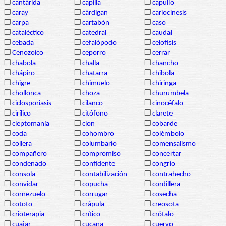
❒
cantárida
❒
capilla
❒
capullo
❒
caray
❒
cárdigan
❒
cariocinesis
❒
carpa
❒
cartabón
❒
caso
❒
cataléctico
❒
catedral
❒
caudal
❒
cebada
❒
cefalópodo
❒
celofisis
❒
Cenozoico
❒
ceporro
❒
cerrar
❒
chabola
❒
challa
❒
chancho
❒
chápiro
❒
chatarra
❒
chibola
❒
chigre
❒
chimuelo
❒
chiringa
❒
chollonca
❒
choza
❒
churumbela
❒
ciclosporiasis
❒
cilanco
❒
cinocéfalo
❒
cirílico
❒
citófono
❒
clarete
❒
cleptomanía
❒
clon
❒
cobarde
❒
coda
❒
cohombro
❒
colémbolo
❒
collera
❒
columbario
❒
comensalismo
❒
compañero
❒
compromiso
❒
concertar
❒
condenado
❒
confidente
❒
congrio
❒
consola
❒
contabilización
❒
contrahecho
❒
convidar
❒
copucha
❒
cordillera
❒
cornezuelo
❒
corrugar
❒
cosecha
❒
cototo
❒
crápula
❒
creosota
❒
crioterapia
❒
crítico
❒
crótalo
❒
cuajar
❒
cucaña
❒
cuervo