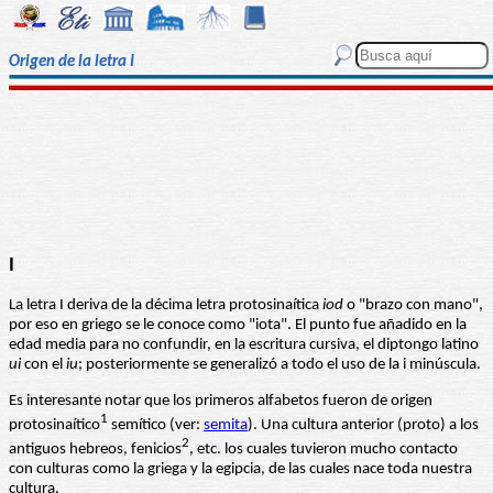
Origen de la letra I
I
La letra I deriva de la décima letra protosinaítica
iod
o "brazo con mano",
por eso en griego se le conoce como "iota". El punto fue añadido en la
edad media para no confundir, en la escritura cursiva, el diptongo latino
ui
con el
iu
; posteriormente se generalizó a todo el uso de la i minúscula.
Es interesante notar que los primeros alfabetos fueron de origen
1
protosinaítico
semítico (ver:
semita
). Una cultura anterior (proto) a los
2
antiguos hebreos, fenicios
, etc. los cuales tuvieron mucho contacto
con culturas como la griega y la egipcia, de las cuales nace toda nuestra
cultura.