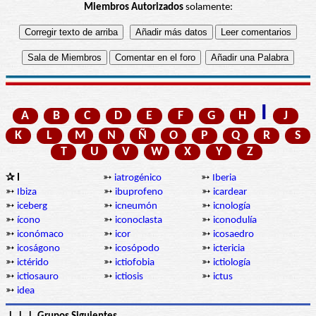
Miembros Autorizados
solamente:
I
A
B
C
D
E
F
G
H
J
K
L
M
N
Ñ
O
P
Q
R
S
T
U
V
W
X
Y
Z
✰ I
➳
iatrogénico
➳
Iberia
➳
Ibiza
➳
ibuprofeno
➳
icardear
➳
iceberg
➳
icneumón
➳
icnología
➳
ícono
➳
iconoclasta
➳
iconodulía
➳
iconómaco
➳
icor
➳
icosaedro
➳
icoságono
➳
icosópodo
➳
ictericia
➳
ictérido
➳
ictiofobia
➳
ictiología
➳
ictiosauro
➳
ictiosis
➳
ictus
➳
idea