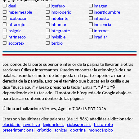
↓↓↓ Grupos Siguientes
❒
ideal
❒
ignífero
❒
imagen
❒
impermeable
❒
improperio
❒
incertidumbre
❒
incubación
❒
indolente
❒
infausto
❒
infrarrojo
❒
inhumar
❒
inocencia
❒
insignia
❒
integrante
❒
Internet
❒
intrínseco
❒
invisible
❒
irradiar
❒
isocórtex
❒
iterbio
Los iconos de la parte superior e inferior de la página te llevarán a otras
secciones útiles e interesantes. Puedes encontrar la etimología de una
palabra usando el motor de búsqueda en la parte superior a mano
derecha de la pantalla. Escribe el término que buscas en la casilla que
dice “Busca aquí” y luego presiona la tecla "Entrar", "↲" o "⚲"
dependiendo de tu teclado. El motor de búsqueda de Google abajo es
para buscar contenido dentro de las páginas.
Última actualización: Viernes, Agosto 7 06:16 PDT 2026
Estas son las últimas diez palabras (de 15.865) añadidas al diccionario:
elucidario
revulsivo
legionelosis
ciclosporiasis
histótrofo
preterintencional
críptido
achicar
doctrina
monocárpico