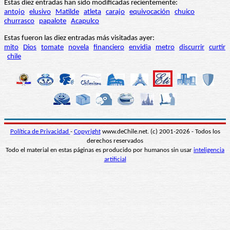
Estas diez entradas han sido modificadas recientemente:
antojo
elusivo
Matilde
atleta
carajo
equivocación
chuico
churrasco
papalote
Acapulco
Estas fueron las diez entradas más visitadas ayer:
mito
Dios
tomate
novela
financiero
envidia
metro
discurrir
curtir
chile
Política de Privacidad
-
Copyright
www.deChile.net. (c) 2001-2026 - Todos los
derechos reservados
Todo el material en estas páginas es producido por humanos sin usar
inteligencia
artificial