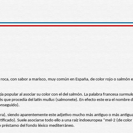
 roca, con sabor a marisco, muy común en España, de color rojo o salmón e
a popular al asociar su color con el del salmón. La palabra francesa
surmul
és que procedía del latín
mullus
(salmonete). En efecto este era el nombre d
conseguido).
ura), siendo aparentemente este adjetivo mucho más antiguo o más antigua
ficado). Suele asociarse todo ello a una raíz indoeuropea *mel-2 (de color
o préstamo del fondo léxico mediterráneo.