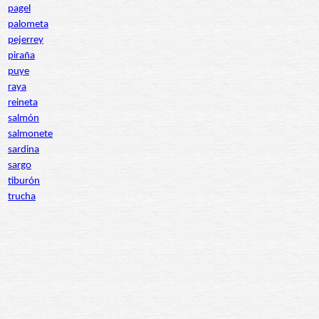
pagel
palometa
pejerrey
piraña
puye
raya
reineta
salmón
salmonete
sardina
sargo
tiburón
trucha