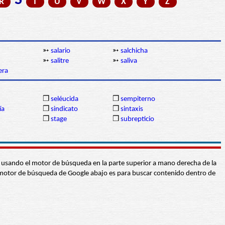
R
T
U
V
W
X
Y
Z
➳
salario
➳
salchicha
➳
salitre
➳
saliva
era
❒
seléucida
❒
sempiterno
ía
❒
sindicato
❒
sintaxis
❒
stage
❒
subrepticio
abra usando el motor de búsqueda en la parte superior a mano derecha de la
 El motor de búsqueda de Google abajo es para buscar contenido dentro de