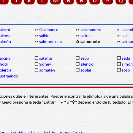
I
J
K
L
M
N
Ñ
O
P
Q
alacot
➳
Salamanca
➳
salamandra
➳
salami
alema
➳
salido
➳
salina
➳
salir
salmón
➳
salmonelosis
✰ salmonete
➳
salmu
arcina
❒
satélite
❒
sebo
❒
seda
hock
❒
Sídney
❒
silencio
❒
simon
olercia
❒
somatén
❒
soplar
❒
soso
ustraendo
s secciones útiles e interesantes. Puedes encontrar la etimología de una pal
í” y luego presiona la tecla "Entrar", "↲" o "⚲" dependiendo de tu teclado.
ional
críptido
achicar
doctrina
monocárpico