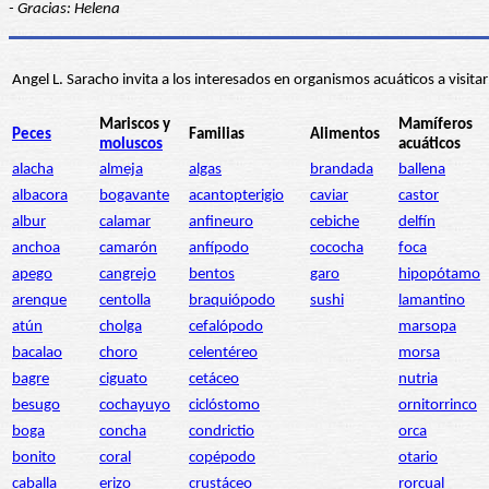
- Gracias: Helena
Angel L. Saracho invita a los interesados en organismos acuáticos a visitar
Mariscos y
Mamíferos
Peces
Familias
Alimentos
moluscos
acuáticos
alacha
almeja
algas
brandada
ballena
albacora
bogavante
acantopterigio
caviar
castor
albur
calamar
anfineuro
cebiche
delfín
anchoa
camarón
anfípodo
cococha
foca
apego
cangrejo
bentos
garo
hipopótamo
arenque
centolla
braquiópodo
sushi
lamantino
atún
cholga
cefalópodo
marsopa
bacalao
choro
celentéreo
morsa
bagre
ciguato
cetáceo
nutria
besugo
cochayuyo
ciclóstomo
ornitorrinco
boga
concha
condrictio
orca
bonito
coral
copépodo
otario
caballa
erizo
crustáceo
rorcual