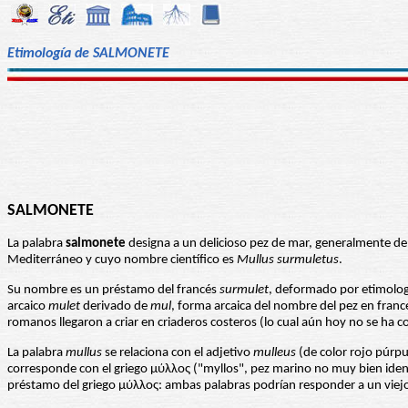
Etimología de SALMONETE
SALMONETE
La palabra
salmonete
designa a un delicioso pez de mar, generalmente de
Mediterráneo y cuyo nombre científico es
Mullus surmuletus
.
Su nombre es un préstamo del francés
surmulet
, deformado por etimologí
arcaico
mulet
derivado de
mul
, forma arcaica del nombre del pez en franc
romanos llegaron a criar en criaderos costeros (lo cual aún hoy no se ha 
La palabra
mullus
se relaciona con el adjetivo
mulleus
(de color rojo púrp
corresponde con el griego μύλλος ("myllos", pez marino no muy bien identi
préstamo del griego μύλλος: ambas palabras podrían responder a un viej