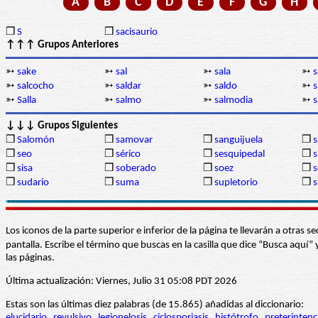
A
B
C
D
E
F
G
H
❒
S
❒
sacisaurio
↑↑↑ Grupos Anteriores
➳
sake
➳
sal
➳
sala
➳
s
➳
salcocho
➳
saldar
➳
saldo
➳
s
➳
Salla
➳
salmo
➳
salmodia
➳
↓↓↓ Grupos Siguientes
❒
Salomón
❒
samovar
❒
sanguijuela
❒
s
❒
seo
❒
sérico
❒
sesquipedal
❒
s
❒
sisa
❒
soberado
❒
soez
❒
s
❒
sudario
❒
suma
❒
supletorio
❒
s
Los iconos de la parte superior e inferior de la página te llevarán a otra
pantalla. Escribe el término que buscas en la casilla que dice “Busca aqu
las páginas.
Última actualización: Viernes, Julio 31 05:08 PDT 2026
Estas son las últimas diez palabras (de 15.865) añadidas al diccionario:
elucidario
revulsivo
legionelosis
ciclosporiasis
histótrofo
preterintenc