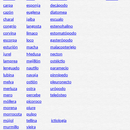
carpa
esponja
decápodo
cazón
euglena
diatomea
charal
jaiba
escualo
congrio
langosta
estenohalino
corvina
limaco
estomatópodo
escorpa
loco
gasterópodo
esturión
macha
malacopterigio
jurel
Medusa
necton
lamprea
mejillón
ostéictio
lenguado
nautilo
paramecio
lubina
navaja
pinnípedo
melva
ostión
pleuronecto
merluza
ostra
urópodo
mero
percebe
teleósteo
móllera
picoroco
morena
piure
morrocota
pulpo
mújol
tellina
ictiología
murmillo
vieira