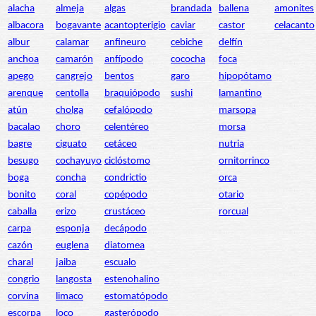
alacha
almeja
algas
brandada
ballena
amonites
albacora
bogavante
acantopterigio
caviar
castor
celacanto
albur
calamar
anfineuro
cebiche
delfín
anchoa
camarón
anfípodo
cococha
foca
apego
cangrejo
bentos
garo
hipopótamo
arenque
centolla
braquiópodo
sushi
lamantino
atún
cholga
cefalópodo
marsopa
bacalao
choro
celentéreo
morsa
bagre
ciguato
cetáceo
nutria
besugo
cochayuyo
ciclóstomo
ornitorrinco
boga
concha
condrictio
orca
bonito
coral
copépodo
otario
caballa
erizo
crustáceo
rorcual
carpa
esponja
decápodo
cazón
euglena
diatomea
charal
jaiba
escualo
congrio
langosta
estenohalino
corvina
limaco
estomatópodo
escorpa
loco
gasterópodo