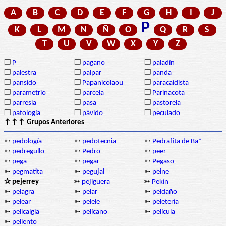
A
B
C
D
E
F
G
H
I
J
P
K
L
M
N
Ñ
O
Q
R
S
T
U
V
W
X
Y
Z
❒
P
❒
pagano
❒
paladín
❒
palestra
❒
palpar
❒
panda
❒
pansido
❒
Papanicolaou
❒
paracaidista
❒
parametrio
❒
parcela
❒
Parinacota
❒
parresia
❒
pasa
❒
pastorela
❒
patología
❒
pávido
❒
peculado
↑↑↑ Grupos Anteriores
➳
pedología
➳
pedotecnia
➳
Pedrafita de Ba*
➳
pedregullo
➳
Pedro
➳
peer
➳
pega
➳
pegar
➳
Pegaso
➳
pegmatita
➳
pegujal
➳
peine
✰ pejerrey
➳
pejiguera
➳
Pekín
➳
pelagra
➳
pelar
➳
peldaño
➳
pelear
➳
pelele
➳
peletería
➳
pelicalgia
➳
pelícano
➳
película
➳
peliento