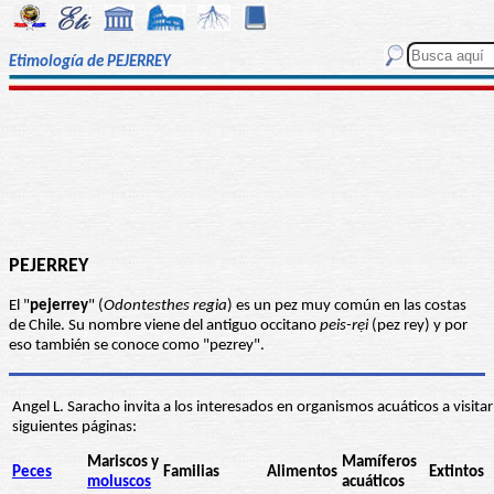
Etimología de PEJERREY
PEJERREY
El "
pejerrey
" (
Odontesthes regia
) es un pez muy común en las costas
de Chile. Su nombre viene del antiguo occitano
peis-rẹi
(pez rey) y por
eso también se conoce como "pezrey".
Angel L. Saracho invita a los interesados en organismos acuáticos a visitar
siguientes páginas:
Mariscos y
Mamíferos
Peces
Familias
Alimentos
Extintos
moluscos
acuáticos