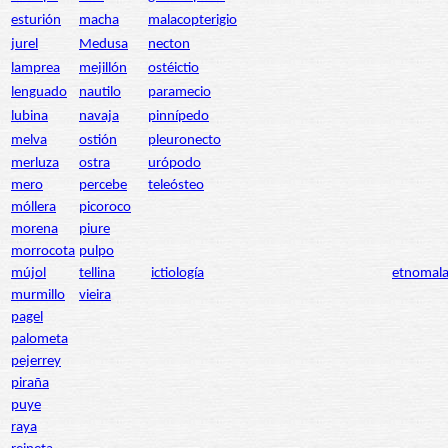
esturión
macha
malacopterigio
jurel
Medusa
necton
lamprea
mejillón
ostéictio
lenguado
nautilo
paramecio
lubina
navaja
pinnípedo
melva
ostión
pleuronecto
merluza
ostra
urópodo
mero
percebe
teleósteo
móllera
picoroco
morena
piure
morrocota
pulpo
mújol
tellina
ictiología
etnomala
murmillo
vieira
pagel
palometa
pejerrey
piraña
puye
raya