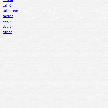
reineta
salmón
salmonete
sardina
sargo
tiburón
trucha