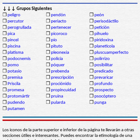
↓↓↓ Grupos Siguientes
❒
peligro
❒
pendón
❒
peón
❒
percutor
❒
periacto
❒
perisodáctilo
❒
perogrullada
❒
pertenecer
❒
petición
❒
pica
❒
picoroco
❒
pihuelo
❒
pincel
❒
pío
❒
piridoxina
❒
piscina
❒
pituto
❒
planetícola
❒
platisma
❒
pleonexia
❒
pluscuamperfecto
❒
podocnemis
❒
policía
❒
polirrizo
❒
pomo
❒
póquer
❒
posibilitar
❒
potasio
❒
prebenda
❒
predicado
❒
premisa
❒
prescripción
❒
prevaricar
❒
Priscila
❒
prociónido
❒
profundo
❒
promesa
❒
propincuidad
❒
prospecto
❒
protomártir
❒
pruina
❒
psocóptero
❒
pudendo
❒
pularda
❒
punga
❒
putamen
Los iconos de la parte superior e inferior de la página te llevarán a otras
secciones útiles e interesantes. Puedes encontrar la etimología de una