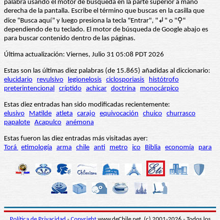
palabra usando el motor de búsqueda en la parte superior a mano
derecha de la pantalla. Escribe el término que buscas en la casilla que
dice “Busca aquí” y luego presiona la tecla "Entrar", "↲" o "⚲"
dependiendo de tu teclado. El motor de búsqueda de Google abajo es
para buscar contenido dentro de las páginas.
Última actualización: Viernes, Julio 31 05:08 PDT 2026
Estas son las últimas diez palabras (de 15.865) añadidas al diccionario:
elucidario
revulsivo
legionelosis
ciclosporiasis
histótrofo
preterintencional
críptido
achicar
doctrina
monocárpico
Estas diez entradas han sido modificadas recientemente:
elusivo
Matilde
atleta
carajo
equivocación
chuico
churrasco
papalote
Acapulco
anémona
Estas fueron las diez entradas más visitadas ayer:
Torá
etimología
arma
chile
anti
metro
ico
Biblia
economía
para
Política de Privacidad
-
Copyright
www.deChile.net. (c) 2001-2026 - Todos los