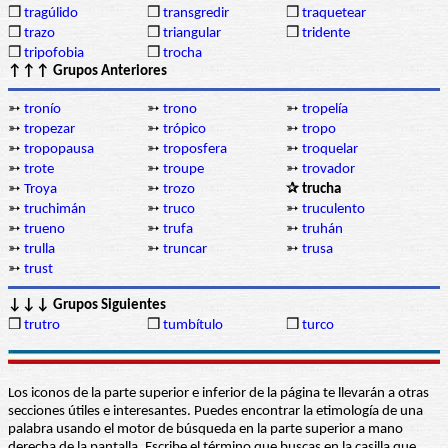
❒
tragúlido
❒
transgredir
❒
traquetear
❒
trazo
❒
triangular
❒
tridente
❒
tripofobia
❒
trocha
↑↑↑ Grupos Anteriores
➳
tronío
➳
trono
➳
tropelía
➳
tropezar
➳
trópico
➳
tropo
➳
tropopausa
➳
troposfera
➳
troquelar
➳
trote
➳
troupe
➳
trovador
➳
Troya
➳
trozo
✰ trucha
➳
truchimán
➳
truco
➳
truculento
➳
trueno
➳
trufa
➳
truhán
➳
trulla
➳
truncar
➳
trusa
➳
trust
↓↓↓ Grupos Siguientes
❒
trutro
❒
tumbítulo
❒
turco
Los iconos de la parte superior e inferior de la página te llevarán a otras
secciones útiles e interesantes. Puedes encontrar la etimología de una
palabra usando el motor de búsqueda en la parte superior a mano
derecha de la pantalla. Escribe el término que buscas en la casilla que