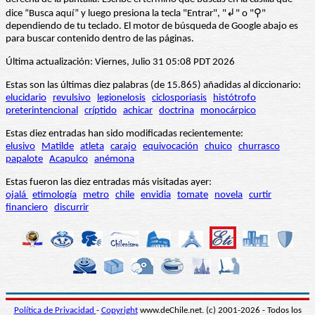
dice “Busca aquí” y luego presiona la tecla "Entrar", "↲" o "⚲"
dependiendo de tu teclado. El motor de búsqueda de Google abajo es
para buscar contenido dentro de las páginas.
Última actualización: Viernes, Julio 31 05:08 PDT 2026
Estas son las últimas diez palabras (de 15.865) añadidas al diccionario:
elucidario
revulsivo
legionelosis
ciclosporiasis
histótrofo
preterintencional
críptido
achicar
doctrina
monocárpico
Estas diez entradas han sido modificadas recientemente:
elusivo
Matilde
atleta
carajo
equivocación
chuico
churrasco
papalote
Acapulco
anémona
Estas fueron las diez entradas más visitadas ayer:
ojalá
etimología
metro
chile
envidia
tomate
novela
curtir
financiero
discurrir
Política de Privacidad
-
Copyright
www.deChile.net. (c) 2001-2026 - Todos los