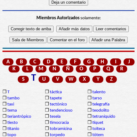
Miembros Autorizados
solamente:
A
B
C
D
E
F
G
H
I
J
K
L
M
N
Ñ
O
P
Q
R
T
S
U
V
W
X
Y
Z
❒
T
❒
táctica
❒
talento
❒
tambo
❒
tapete
❒
tarso
❒
taxi
❒
tectónico
❒
telegrafía
❒
tema
❒
tendencioso
❒
teodolito
❒
teriantrópico
❒
tesela
❒
tetraníquido
❒
tiesto
❒
timocracia
❒
tíquet
❒
titanio
❒
tobramicina
❒
tolteca
❒
topo
❒
torpedo
❒
tótem