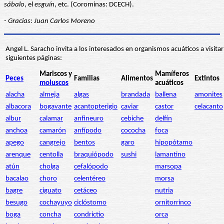
sábalo
, el
esguín
, etc. (Corominas: DCECH).
- Gracias: Juan Carlos Moreno
Angel L. Saracho invita a los interesados en organismos acuáticos a visitar
siguientes páginas:
Mariscos y
Mamíferos
Peces
Familias
Alimentos
Extintos
moluscos
acuáticos
alacha
almeja
algas
brandada
ballena
amonites
albacora
bogavante
acantopterigio
caviar
castor
celacanto
albur
calamar
anfineuro
cebiche
delfín
anchoa
camarón
anfípodo
cococha
foca
apego
cangrejo
bentos
garo
hipopótamo
arenque
centolla
braquiópodo
sushi
lamantino
atún
cholga
cefalópodo
marsopa
bacalao
choro
celentéreo
morsa
bagre
ciguato
cetáceo
nutria
besugo
cochayuyo
ciclóstomo
ornitorrinco
boga
concha
condrictio
orca