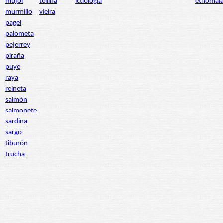
mújol
tellina
ictiología
etnomala
murmillo
vieira
pagel
palometa
pejerrey
piraña
puye
raya
reineta
salmón
salmonete
sardina
sargo
tiburón
trucha