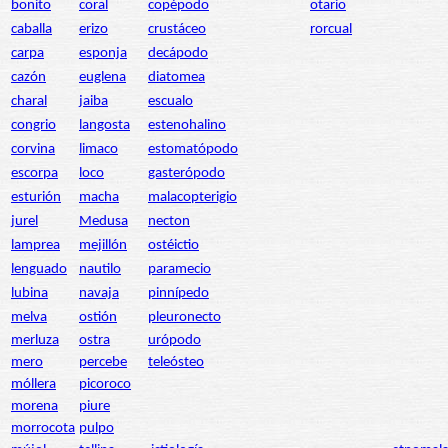
bonito
coral
copépodo
otario
caballa
erizo
crustáceo
rorcual
carpa
esponja
decápodo
cazón
euglena
diatomea
charal
jaiba
escualo
congrio
langosta
estenohalino
corvina
limaco
estomatópodo
escorpa
loco
gasterópodo
esturión
macha
malacopterigio
jurel
Medusa
necton
lamprea
mejillón
ostéictio
lenguado
nautilo
paramecio
lubina
navaja
pinnípedo
melva
ostión
pleuronecto
merluza
ostra
urópodo
mero
percebe
teleósteo
móllera
picoroco
morena
piure
morrocota
pulpo