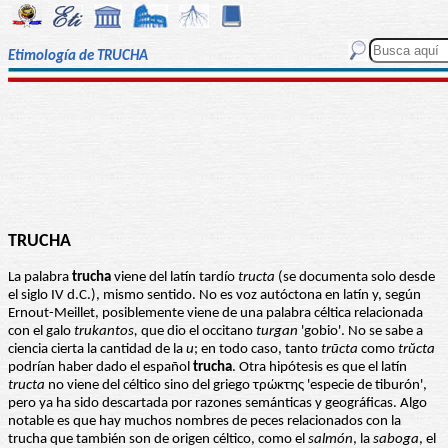
Etimología de TRUCHA
TRUCHA
La palabra
trucha
viene del latín tardío
tructa
(se documenta solo desde
el siglo IV d.C.), mismo sentido. No es voz autóctona en latín y, según
Ernout-Meillet, posiblemente viene de una palabra céltica relacionada
con el galo
trukantos,
que dio el occitano
turgan
'gobio'. No se sabe a
ciencia cierta la cantidad de la
u
; en todo caso, tanto
trūcta
como
trŭcta
podrían haber dado el español
trucha
. Otra hipótesis es que el latín
tructa
no viene del céltico sino del griego τρώκτης 'especie de tiburón',
pero ya ha sido descartada por razones semánticas y geográficas. Algo
notable es que hay muchos nombres de peces relacionados con la
trucha que también son de origen céltico, como el
salmón
, la
saboga
, el