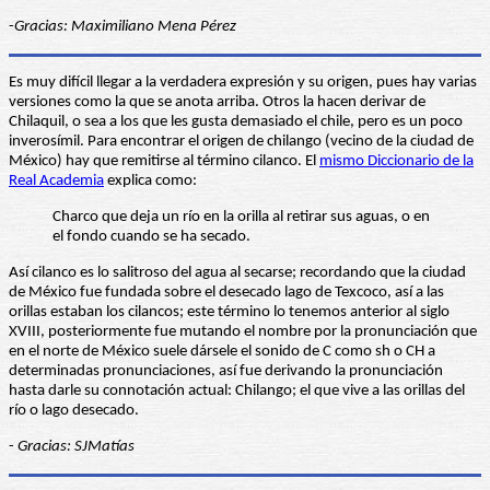
-
Gracias: Maximiliano Mena Pérez
Es muy difícil llegar a la verdadera expresión y su origen, pues hay varias
versiones como la que se anota arriba. Otros la hacen derivar de
Chilaquil, o sea a los que les gusta demasiado el chile, pero es un poco
inverosímil. Para encontrar el origen de chilango (vecino de la ciudad de
México) hay que remitirse al término cilanco. El
mismo Diccionario de la
Real Academia
explica como:
Charco que deja un río en la orilla al retirar sus aguas, o en
el fondo cuando se ha secado.
Así cilanco es lo salitroso del agua al secarse; recordando que la ciudad
de México fue fundada sobre el desecado lago de Texcoco, así a las
orillas estaban los cilancos; este término lo tenemos anterior al siglo
XVIII, posteriormente fue mutando el nombre por la pronunciación que
en el norte de México suele dársele el sonido de C como sh o CH a
determinadas pronunciaciones, así fue derivando la pronunciación
hasta darle su connotación actual: Chilango; el que vive a las orillas del
río o lago desecado.
-
Gracias: SJMatías