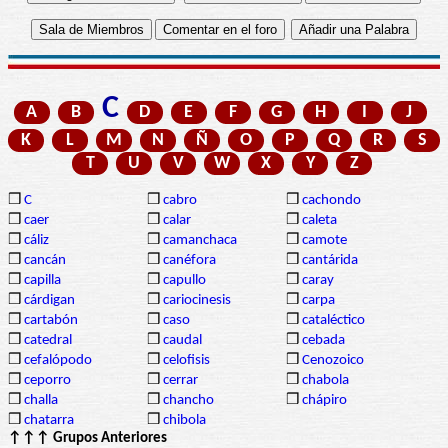
C
A
B
D
E
F
G
H
I
J
K
L
M
N
Ñ
O
P
Q
R
S
T
U
V
W
X
Y
Z
❒
C
❒
cabro
❒
cachondo
❒
caer
❒
calar
❒
caleta
❒
cáliz
❒
camanchaca
❒
camote
❒
cancán
❒
canéfora
❒
cantárida
❒
capilla
❒
capullo
❒
caray
❒
cárdigan
❒
cariocinesis
❒
carpa
❒
cartabón
❒
caso
❒
cataléctico
❒
catedral
❒
caudal
❒
cebada
❒
cefalópodo
❒
celofisis
❒
Cenozoico
❒
ceporro
❒
cerrar
❒
chabola
❒
challa
❒
chancho
❒
chápiro
❒
chatarra
❒
chibola
↑↑↑ Grupos Anteriores