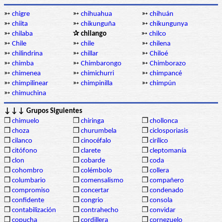
➳
chigre
➳
chihuahua
➳
chihuán
➳
chiita
➳
chikunguña
➳
chikungunya
➳
chilaba
✰ chilango
➳
chilco
➳
Chile
➳
chile
➳
chilena
➳
chilindrina
➳
chillar
➳
Chiloé
➳
chimba
➳
Chimbarongo
➳
Chimborazo
➳
chimenea
➳
chimichurri
➳
chimpancé
➳
chimpilinear
➳
chimpinilla
➳
chimpún
➳
chimuchina
↓↓↓ Grupos Siguientes
❒
chimuelo
❒
chiringa
❒
chollonca
❒
choza
❒
churumbela
❒
ciclosporiasis
❒
cilanco
❒
cinocéfalo
❒
cirílico
❒
citófono
❒
clarete
❒
cleptomanía
❒
clon
❒
cobarde
❒
coda
❒
cohombro
❒
colémbolo
❒
collera
❒
columbario
❒
comensalismo
❒
compañero
❒
compromiso
❒
concertar
❒
condenado
❒
confidente
❒
congrio
❒
consola
❒
contabilización
❒
contrahecho
❒
convidar
❒
copucha
❒
cordillera
❒
cornezuelo