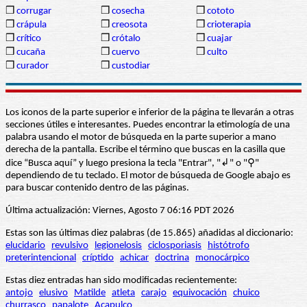
❒
corrugar
❒
cosecha
❒
cototo
❒
crápula
❒
creosota
❒
crioterapia
❒
crítico
❒
crótalo
❒
cuajar
❒
cucaña
❒
cuervo
❒
culto
❒
curador
❒
custodiar
Los iconos de la parte superior e inferior de la página te llevarán a otras
secciones útiles e interesantes. Puedes encontrar la etimología de una
palabra usando el motor de búsqueda en la parte superior a mano
derecha de la pantalla. Escribe el término que buscas en la casilla que
dice “Busca aquí” y luego presiona la tecla "Entrar", "↲" o "⚲"
dependiendo de tu teclado. El motor de búsqueda de Google abajo es
para buscar contenido dentro de las páginas.
Última actualización: Viernes, Agosto 7 06:16 PDT 2026
Estas son las últimas diez palabras (de 15.865) añadidas al diccionario:
elucidario
revulsivo
legionelosis
ciclosporiasis
histótrofo
preterintencional
críptido
achicar
doctrina
monocárpico
Estas diez entradas han sido modificadas recientemente:
antojo
elusivo
Matilde
atleta
carajo
equivocación
chuico
churrasco
papalote
Acapulco