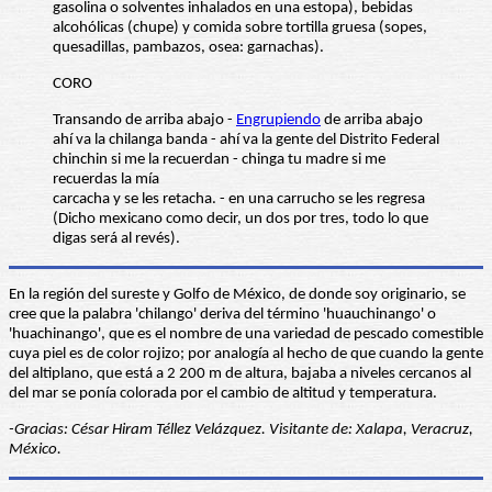
gasolina o solventes inhalados en una estopa), bebidas
alcohólicas (chupe) y comida sobre tortilla gruesa (sopes,
quesadillas, pambazos, osea: garnachas).
CORO
Transando de arriba abajo -
Engrupiendo
de arriba abajo
ahí va la chilanga banda - ahí va la gente del Distrito Federal
chinchin si me la recuerdan - chinga tu madre si me
recuerdas la mía
carcacha y se les retacha. - en una carrucho se les regresa
(Dicho mexicano como decir, un dos por tres, todo lo que
digas será al revés).
En la región del sureste y Golfo de México, de donde soy originario, se
cree que la palabra 'chilango' deriva del término 'huauchinango' o
'huachinango', que es el nombre de una variedad de pescado comestible
cuya piel es de color rojizo; por analogía al hecho de que cuando la gente
del altiplano, que está a 2 200 m de altura, bajaba a niveles cercanos al
del mar se ponía colorada por el cambio de altitud y temperatura.
-Gracias: César Hiram Téllez Velázquez. Visitante de: Xalapa, Veracruz,
México.