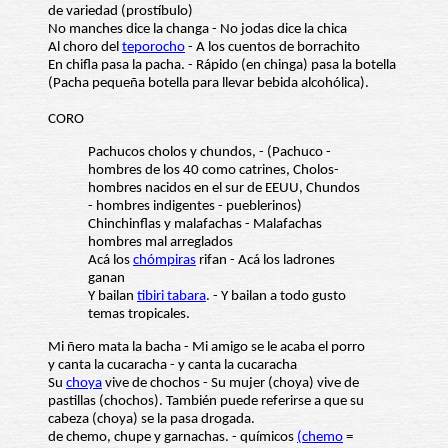
de variedad (prostíbulo)
No manches dice la changa - No jodas dice la chica
Al choro del
teporocho
- A los cuentos de borrachito
En chifla pasa la pacha. - Rápido (en chinga) pasa la botella
(Pacha pequeña botella para llevar bebida alcohólica).
CORO
Pachucos cholos y chundos, - (Pachuco -
hombres de los 40 como catrines, Cholos-
hombres nacidos en el sur de EEUU, Chundos
- hombres indigentes - pueblerinos)
Chinchinflas y malafachas - Malafachas
hombres mal arreglados
Acá los
chómpiras
rifan - Acá los ladrones
ganan
Y bailan
tibiri tabara
. - Y bailan a todo gusto
temas tropicales.
Mi ñero mata la bacha - Mi amigo se le acaba el porro
y canta la cucaracha - y canta la cucaracha
Su
choya
vive de chochos - Su mujer (choya) vive de
pastillas (chochos). También puede referirse a que su
cabeza (choya) se la pasa drogada.
de chemo, chupe y garnachas. - químicos
(chemo
=