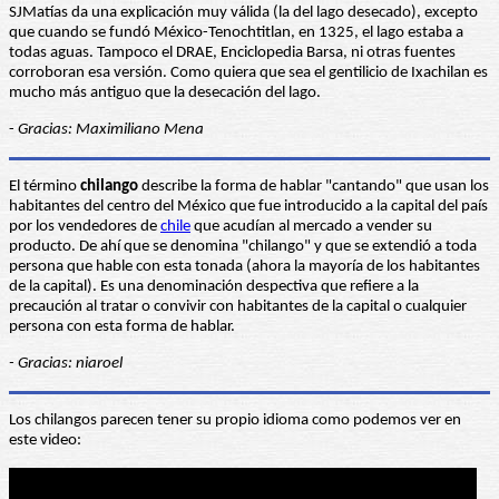
SJMatías da una explicación muy válida (la del lago desecado), excepto
que cuando se fundó México-Tenochtitlan, en 1325, el lago estaba a
todas aguas. Tampoco el DRAE, Enciclopedia Barsa, ni otras fuentes
corroboran esa versión. Como quiera que sea el gentilicio de Ixachilan es
mucho más antiguo que la desecación del lago.
-
Gracias: Maximiliano Mena
El término
chilango
describe la forma de hablar "cantando" que usan los
habitantes del centro del México que fue introducido a la capital del país
por los vendedores de
chile
que acudían al mercado a vender su
producto. De ahí que se denomina "chilango" y que se extendió a toda
persona que hable con esta tonada (ahora la mayoría de los habitantes
de la capital). Es una denominación despectiva que refiere a la
precaución al tratar o convivir con habitantes de la capital o cualquier
persona con esta forma de hablar.
- Gracias: niaroel
Los chilangos parecen tener su propio idioma como podemos ver en
este video: