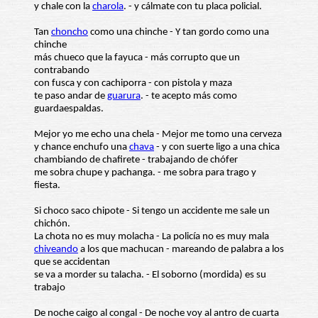
y chale con la
charola
. - y cálmate con tu placa policial.
Tan
choncho
como una chinche - Y tan gordo como una
chinche
más chueco que la fayuca - más corrupto que un
contrabando
con fusca y con cachiporra - con pistola y maza
te paso andar de
guarura
. - te acepto más como
guardaespaldas.
Mejor yo me echo una chela - Mejor me tomo una cerveza
y chance enchufo una
chava
- y con suerte ligo a una chica
chambiando de chafirete - trabajando de chófer
me sobra chupe y pachanga. - me sobra para trago y
fiesta.
Si choco saco chipote - Si tengo un accidente me sale un
chichón.
La chota no es muy molacha - La policía no es muy mala
chiveando
a los que machucan - mareando de palabra a los
que se accidentan
se va a morder su talacha. - El soborno (mordida) es su
trabajo
De noche caigo al congal - De noche voy al antro de cuarta