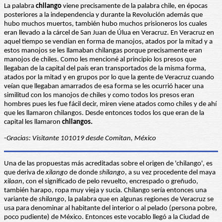
La palabra
chilango
viene precisamente de la palabra chile, en épocas
posteriores a la independencia y durante la Revolución además que
hubo muchos muertos, también hubo muchos prisioneros los cuales
eran llevado a la cárcel de San Juan de Úlua en Veracruz. En Veracruz en
aquel tiempo se vendían en forma de manojos, atados por la mitad y a
estos manojos se les llamaban chilangas porque precisamente eran
manojos de chiles. Como les mencioné al principio los presos que
llegaban de la capital del país eran transportados de la misma forma,
atados por la mitad y en grupos por lo que la gente de Veracruz cuando
veían que llegaban amarrados de esa forma se les ocurrió hacer una
similitud con los manojos de chiles y como todos los presos eran
hombres pues les fue fácil decir, miren viene atados como chiles y de ahí
que les llamaron chilangos. Desde entonces todos los que eran de la
capital les llamaron
chilangos.
-Gracias: Visitante 101019 desde Comitan, México
Una de las propuestas más acreditadas sobre el origen de 'chilango', es
que deriva de
xilango
de donde
shilango
, a su vez procedente del maya
xilaan
, con el significado de pelo revuelto, encrespado o greñudo,
también harapo, ropa muy vieja y sucia. Chilango sería entonces una
variante de
shilango
, la palabra que en algunas regiones de Veracruz se
usa para denominar al habitante del interior o al pelado (persona pobre,
poco pudiente) de México. Entonces este vocablo llegó a la Ciudad de