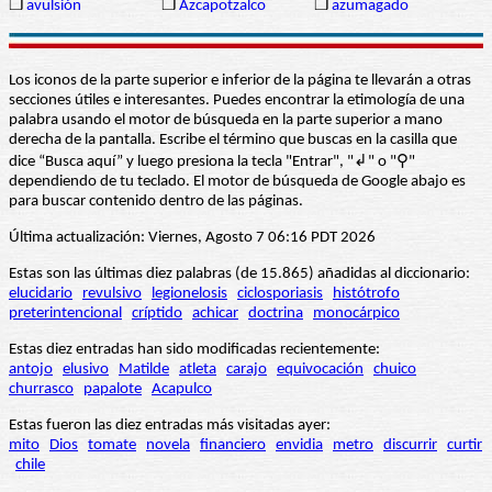
❒
avulsión
❒
Azcapotzalco
❒
azumagado
Los iconos de la parte superior e inferior de la página te llevarán a otras
secciones útiles e interesantes. Puedes encontrar la etimología de una
palabra usando el motor de búsqueda en la parte superior a mano
derecha de la pantalla. Escribe el término que buscas en la casilla que
dice “Busca aquí” y luego presiona la tecla "Entrar", "↲" o "⚲"
dependiendo de tu teclado. El motor de búsqueda de Google abajo es
para buscar contenido dentro de las páginas.
Última actualización: Viernes, Agosto 7 06:16 PDT 2026
Estas son las últimas diez palabras (de 15.865) añadidas al diccionario:
elucidario
revulsivo
legionelosis
ciclosporiasis
histótrofo
preterintencional
críptido
achicar
doctrina
monocárpico
Estas diez entradas han sido modificadas recientemente:
antojo
elusivo
Matilde
atleta
carajo
equivocación
chuico
churrasco
papalote
Acapulco
Estas fueron las diez entradas más visitadas ayer:
mito
Dios
tomate
novela
financiero
envidia
metro
discurrir
curtir
chile