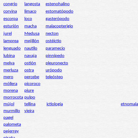
congrio
langosta
estenohalino
corvina
limaco
estomatópodo
escorpa
loco
gasterópodo
esturión
macha
malacopterigio
jurel
Medusa
necton
lamprea
mejillón
ostéictio
lenguado
nautilo
paramecio
lubina
navaja
pinnípedo
melva
ostión
pleuronecto
merluza
ostra
urópodo
mero
percebe
teleósteo
móllera
picoroco
morena
piure
morrocota
pulpo
mújol
tellina
ictiología
etnomala
murmillo
vieira
pagel
palometa
pejerrey