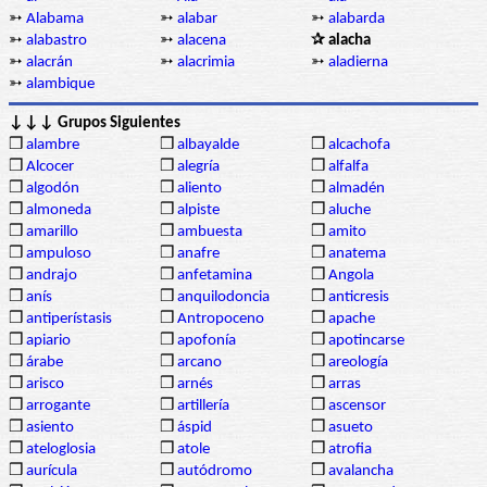
➳
Alabama
➳
alabar
➳
alabarda
➳
alabastro
➳
alacena
✰ alacha
➳
alacrán
➳
alacrimia
➳
aladierna
➳
alambique
↓↓↓ Grupos Siguientes
❒
alambre
❒
albayalde
❒
alcachofa
❒
Alcocer
❒
alegría
❒
alfalfa
❒
algodón
❒
aliento
❒
almadén
❒
almoneda
❒
alpiste
❒
aluche
❒
amarillo
❒
ambuesta
❒
amito
❒
ampuloso
❒
anafre
❒
anatema
❒
andrajo
❒
anfetamina
❒
Angola
❒
anís
❒
anquilodoncia
❒
anticresis
❒
antiperístasis
❒
Antropoceno
❒
apache
❒
apiario
❒
apofonía
❒
apotincarse
❒
árabe
❒
arcano
❒
areología
❒
arisco
❒
arnés
❒
arras
❒
arrogante
❒
artillería
❒
ascensor
❒
asiento
❒
áspid
❒
asueto
❒
ateloglosia
❒
atole
❒
atrofia
❒
aurícula
❒
autódromo
❒
avalancha