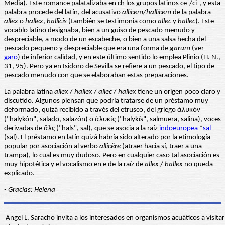
Media). Este romance palatalizaba en ch los grupos latinos ce-/ci-, y esta
palabra procede del latín, del acusativo
allĭcem/hallĭcem
de la palabra
allex
o
hallex
,
hallĭcis
(también se testimonia como
allec
y
hallec
). Este
vocablo latino designaba, bien a un guiso de pescado menudo y
despreciable, a modo de un escabeche, o bien a una salsa hecha del
pescado pequeño y despreciable que era una forma de
garum
(ver
garo
) de inferior calidad, y en este último sentido lo emplea Plinio (H. N.,
31, 95). Pero ya en Isidoro de Sevilla se refiere a un pescado, el tipo de
pescado menudo con que se elaboraban estas preparaciones.
La palabra latina
allex
/
hallex
/
allec
/
hallex
tiene un origen poco claro y
discutido. Algunos piensan que podría tratarse de un préstamo muy
deformado, quizá recibido a través del etrusco, del griego ἁλυκόν
("halykón", salado, salazón) o ἁλυκίς ("halykís", salmuera, salina), voces
derivadas de ἅλς ("hals", sal), que se asocia a la raíz
indoeuropea
*
sal
-
(sal). El préstamo en latín quizá habría sido alterado por la etimología
popular por asociación al verbo
allicĕre
(atraer hacia sí, traer a una
trampa), lo cual es muy dudoso. Pero en cualquier caso tal asociación es
muy hipotética y el vocalismo en e de la raíz de
allex
/
hallex
no queda
explicado.
- Gracias: Helena
Angel L. Saracho invita a los interesados en organismos acuáticos a visitar