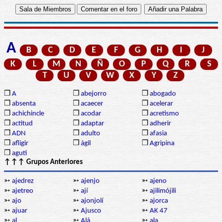
A
B
C
D
E
F
G
H
I
J
K
L
M
N
Ñ
O
P
Q
R
S
T
U
V
W
X
Y
Z
❒
A
❒
abejorro
❒
abogado
❒
absenta
❒
acaecer
❒
acelerar
❒
achichincle
❒
acodar
❒
acretismo
❒
actitud
❒
adaptar
❒
adherir
❒
ADN
❒
adulto
❒
afasia
❒
afligir
❒
ágil
❒
Agripina
❒
agutí
↑↑↑ Grupos Anteriores
➳
ajedrez
➳
ajenjo
➳
ajeno
➳
ajetreo
➳
ají
➳
ajilimójili
➳
ajo
➳
ajonjolí
➳
ajorca
➳
ajuar
➳
Ajusco
➳
AK 47
➳
al
➳
Alá
➳
ala