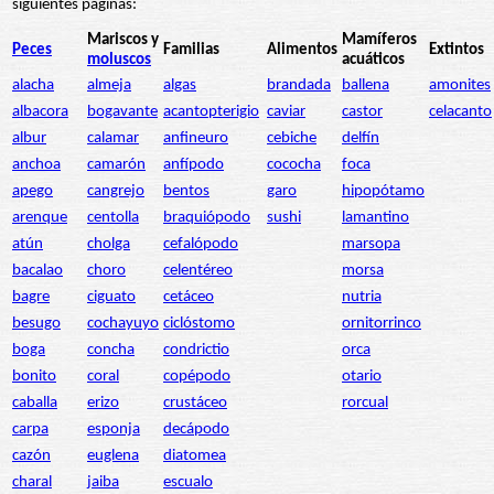
siguientes páginas:
Mariscos y
Mamíferos
Peces
Familias
Alimentos
Extintos
moluscos
acuáticos
alacha
almeja
algas
brandada
ballena
amonites
albacora
bogavante
acantopterigio
caviar
castor
celacanto
albur
calamar
anfineuro
cebiche
delfín
anchoa
camarón
anfípodo
cococha
foca
apego
cangrejo
bentos
garo
hipopótamo
arenque
centolla
braquiópodo
sushi
lamantino
atún
cholga
cefalópodo
marsopa
bacalao
choro
celentéreo
morsa
bagre
ciguato
cetáceo
nutria
besugo
cochayuyo
ciclóstomo
ornitorrinco
boga
concha
condrictio
orca
bonito
coral
copépodo
otario
caballa
erizo
crustáceo
rorcual
carpa
esponja
decápodo
cazón
euglena
diatomea
charal
jaiba
escualo