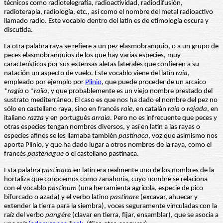
técnicos como radiotelegrafía, radioactividad, radiodifusión,
radioterapia, radiología, etc., así como el nombre del metal radioactivo
llamado radio. Este vocablo dentro del latín es de etimología oscura y
discutida.
La otra palabra raya se refiere a un pez elasmobranquio, o a un grupo de
peces elasmobranquios de los que hay varias especies, muy
característicos por sus extensas aletas laterales que confieren a su
natación un aspecto de vuelo. Este vocablo viene del latín
raia
,
empleado por ejemplo por
Plinio
, que puede proceder de un arcaico
*
ragia
o *
raiia
, y que probablemente es un viejo nombre prestado del
sustrato mediterráneo. El caso es que nos ha dado el nombre del pez no
sólo en castellano raya, sino en francés
raie
, en catalán
raia
o
rajada
, en
italiano
razza
y en portugués
arraia
. Pero no es infrecuente que peces y
otras especies tengan nombres diversos, y así en latín a las rayas o
especies afines se les llamaba también
pastinaca
, voz que asimismo nos
aporta Plinio, y que ha dado lugar a otros nombres de la raya, como el
francés
pastenague
o el castellano pastinaca.
Esta palabra
pastinaca
en latín era realmente uno de los nombres de la
hortaliza que conocemos como zanahoria, cuyo nombre se relaciona
con el vocablo
pastinum
(una herramienta agrícola, especie de pico
bifurcado o azada) y el verbo latino
pastinare
(excavar, ahuecar y
extender la tierra para la siembra), voces seguramente vinculadas con la
raíz del verbo
pangĕre
(clavar en tierra, fijar, ensamblar), que se asocia a