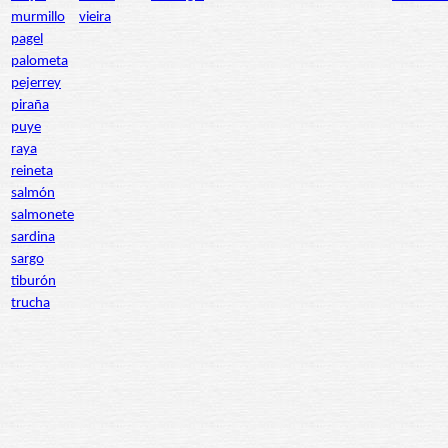
murmillo
vieira
pagel
palometa
pejerrey
piraña
puye
raya
reineta
salmón
salmonete
sardina
sargo
tiburón
trucha