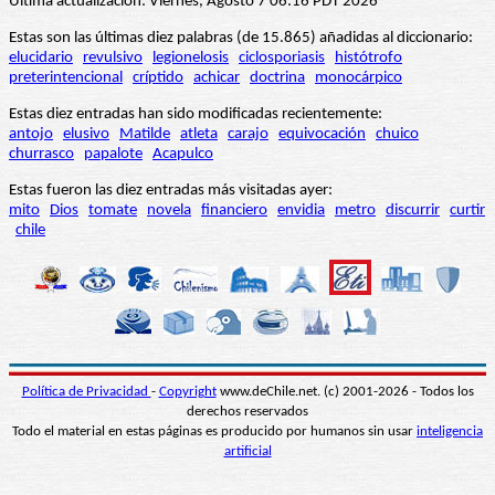
Última actualización: Viernes, Agosto 7 06:16 PDT 2026
Estas son las últimas diez palabras (de 15.865) añadidas al diccionario:
elucidario
revulsivo
legionelosis
ciclosporiasis
histótrofo
preterintencional
críptido
achicar
doctrina
monocárpico
Estas diez entradas han sido modificadas recientemente:
antojo
elusivo
Matilde
atleta
carajo
equivocación
chuico
churrasco
papalote
Acapulco
Estas fueron las diez entradas más visitadas ayer:
mito
Dios
tomate
novela
financiero
envidia
metro
discurrir
curtir
chile
Política de Privacidad
-
Copyright
www.deChile.net. (c) 2001-2026 - Todos los
derechos reservados
Todo el material en estas páginas es producido por humanos sin usar
inteligencia
artificial