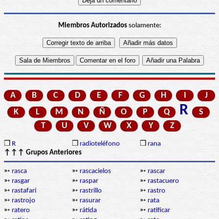
Miembros Autorizados
solamente:
A
B
C
D
E
F
G
H
I
J
R
K
L
M
N
Ñ
O
P
Q
S
T
U
V
W
X
Y
Z
❒
R
❒
radioteléfono
❒
rana
↑↑↑ Grupos Anteriores
➳
rasca
➳
rascacielos
➳
rascar
➳
rasgar
➳
raspar
➳
rastacuero
➳
rastafari
➳
rastrillo
➳
rastro
➳
rastrojo
➳
rasurar
➳
rata
➳
ratero
➳
rátida
➳
ratificar