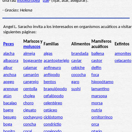
una raíz
indoeuropea
*
pak
- (fijar, atar, asegurar).
- Gracias: Helena
Angel L. Saracho invita a los interesados en organismos acuáticos a visitar
siguientes páginas:
Mariscos y
Mamíferos
Peces
Familias
Alimentos
Extintos
moluscos
acuáticos
alacha
almeja
algas
brandada
ballena
amonites
albacora
bogavante
acantopterigio
caviar
castor
celacanto
albur
calamar
anfineuro
cebiche
delfín
anchoa
camarón
anfípodo
cococha
foca
apego
cangrejo
bentos
garo
hipopótamo
arenque
centolla
braquiópodo
sushi
lamantino
atún
cholga
cefalópodo
marsopa
bacalao
choro
celentéreo
morsa
bagre
ciguato
cetáceo
nutria
besugo
cochayuyo
ciclóstomo
ornitorrinco
boga
concha
condrictio
orca
bonito
coral
copépodo
otario