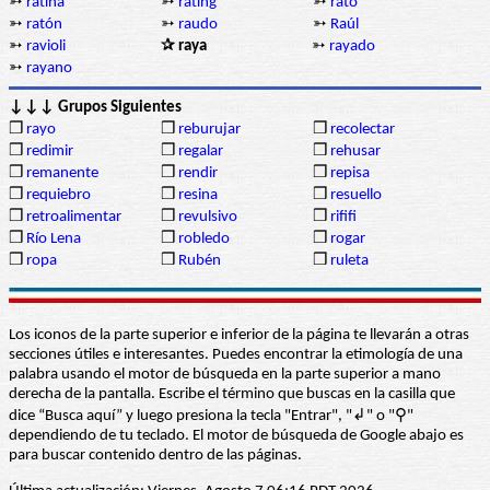
➳
ratina
➳
rating
➳
rato
➳
ratón
➳
raudo
➳
Raúl
➳
ravioli
✰ raya
➳
rayado
➳
rayano
↓↓↓ Grupos Siguientes
❒
rayo
❒
reburujar
❒
recolectar
❒
redimir
❒
regalar
❒
rehusar
❒
remanente
❒
rendir
❒
repisa
❒
requiebro
❒
resina
❒
resuello
❒
retroalimentar
❒
revulsivo
❒
rififi
❒
Río Lena
❒
robledo
❒
rogar
❒
ropa
❒
Rubén
❒
ruleta
Los iconos de la parte superior e inferior de la página te llevarán a otras
secciones útiles e interesantes. Puedes encontrar la etimología de una
palabra usando el motor de búsqueda en la parte superior a mano
derecha de la pantalla. Escribe el término que buscas en la casilla que
dice “Busca aquí” y luego presiona la tecla "Entrar", "↲" o "⚲"
dependiendo de tu teclado. El motor de búsqueda de Google abajo es
para buscar contenido dentro de las páginas.