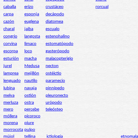
caballa
erizo
crustáceo
rorcual
carpa
esponja
decápodo
cazón
euglena
diatomea
charal
jaiba
escualo
congrio
langosta
estenohalino
corvina
limaco
estomatópodo
escorpa
loco
gasterópodo
esturión
macha
malacopterigio
jurel
Medusa
necton
lamprea
mejillón
ostéictio
lenguado
nautilo
paramecio
lubina
navaja
pinnípedo
melva
ostión
pleuronecto
merluza
ostra
urópodo
mero
percebe
teleósteo
móllera
picoroco
morena
piure
morrocota
pulpo
mújol
tellina
ictiología
etnomala