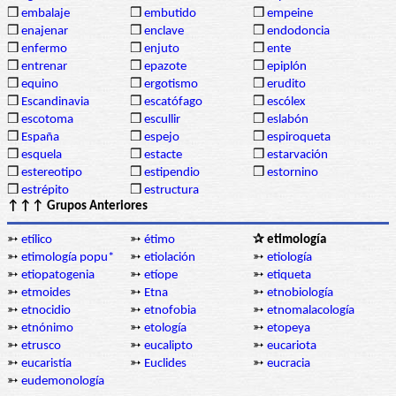
❒
embalaje
❒
embutido
❒
empeine
❒
enajenar
❒
enclave
❒
endodoncia
❒
enfermo
❒
enjuto
❒
ente
❒
entrenar
❒
epazote
❒
epiplón
❒
equino
❒
ergotismo
❒
erudito
❒
Escandinavia
❒
escatófago
❒
escólex
❒
escotoma
❒
escullir
❒
eslabón
❒
España
❒
espejo
❒
espiroqueta
❒
esquela
❒
estacte
❒
estarvación
❒
estereotipo
❒
estipendio
❒
estornino
❒
estrépito
❒
estructura
↑↑↑ Grupos Anteriores
➳
etílico
➳
étimo
✰ etimología
➳
etimología popu*
➳
etiolación
➳
etiología
➳
etiopatogenia
➳
etíope
➳
etiqueta
➳
etmoides
➳
Etna
➳
etnobiología
➳
etnocidio
➳
etnofobia
➳
etnomalacología
➳
etnónimo
➳
etología
➳
etopeya
➳
etrusco
➳
eucalipto
➳
eucariota
➳
eucaristía
➳
Euclides
➳
eucracia
➳
eudemonología