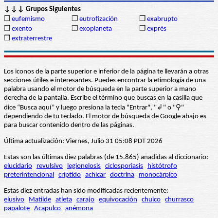
↓↓↓ Grupos Siguientes
❒
eufemismo
❒
eutrofización
❒
exabrupto
❒
exento
❒
exoplaneta
❒
exprés
❒
extraterrestre
Los iconos de la parte superior e inferior de la página te llevarán a otras
secciones útiles e interesantes. Puedes encontrar la etimología de una
palabra usando el motor de búsqueda en la parte superior a mano
derecha de la pantalla. Escribe el término que buscas en la casilla que
dice “Busca aquí” y luego presiona la tecla "Entrar", "↲" o "⚲"
dependiendo de tu teclado. El motor de búsqueda de Google abajo es
para buscar contenido dentro de las páginas.
Última actualización: Viernes, Julio 31 05:08 PDT 2026
Estas son las últimas diez palabras (de 15.865) añadidas al diccionario:
elucidario
revulsivo
legionelosis
ciclosporiasis
histótrofo
preterintencional
críptido
achicar
doctrina
monocárpico
Estas diez entradas han sido modificadas recientemente:
elusivo
Matilde
atleta
carajo
equivocación
chuico
churrasco
papalote
Acapulco
anémona