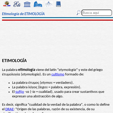
Etimología de ETIMOLOGÍA
ETIMOLOGÍA
La palabra
etimología
viene del latín "
etymologia
" y este del griego
ἐτυμολογία (
etymologia
). Es un
cultismo
formado de:
La palabra ἐτυμος (
etymos
= verdadero).
La palabra λόγος (
logos
= palabra, expresión).
El
sufijo
-ια (-
ia
= cualidad), usado para crear sustantivos que
expresan una abstracción de algo.
Es decir, significa "cualidad de la verdad de la palabra", o como lo define
el
DRAE
: "Origen de las palabras, razón de su existencia, de su