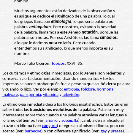
nomine.
Muchos argumentos están derivados de la observación y
es así que se deduce el significado de una palabra, lo cual
los griegos llamaban
etimología
, lo que sería palabra por
palabra
veriloquium
. Pero nosotros, evitando la novedad
de la palabra, llamamos a este género
notación
, porque las
palabras son notas. Por eso Aristóteles las llama
símbolos
.
a lo que le decimos
nota
en latín. Pero cuando
entendemos su significado, lo que menos importa es su
nombre.
Marco Tulio Cicerón,
Tópicos
, XXVII 35.
Los cultismos y etimologías inmediatas, por lo general son recientes y
conservan cierta documentación. Usando manuscritos y textos
impresos se puede probar quién fue la persona que acuñó cierta palabra
y cuando lo hizo. Ver por ejemplo:
entropía
,
folklore
,
hormona
,
malware
,
panspermia
,
vitamina
y
televisión
.
La etimología inmediata deja a los filólogos insatisfechos. Estos quieren
saber todas las
transiciones evolutivas de la palabra
. Estas son muy
interesantes sobre todo cuando una palabra atraviesa varias lenguas a
lo largo del tiempo (ver:
ahorro
y
sopaipilla
), cambia de significado al
cruzar un idioma (ver:
canguro
) o regresan al mismo idioma, pero con
acento (ver:
barbecue
) o con diferente significado (ver:
gay
y
presea
).