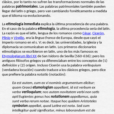
clásico, por lo tanto no sufren las transformaciones normales de las
palabras
patrimoniales
. Las palabras patrimoniales también pueden
llegar del latín o griego, pero van cambiando fonéticamente a medida
que el idioma va evolucionando.
La
etimología inmediata
explica la última procedencia de una palabra.
En el caso de la palabra
etimología
, la ultima procedencia sería del latín.
La razón es que el latín, lengua de los romanos como
César,
Cicerón
,
Plinio
y
Virgilio
, era la
lingua franca
de Europa, desde que cayó el
imperio romano en el s. V; es decir, las universidades, la Iglesia y la
diplomacia se comunicaban en latín. Los primeros diccionarios
etimológicos se escribieron en latín, uno de los más famosos es
Etymologiarum libri XX
de San Isidoro de Sevilla (560-636); pero los
antiguos filósofos griegos ya diferenciaban entre los conceptos de (1)
definición y (2) origen. Incluso Cicerón usa la palabra
veriloquium
(verdadera locución) cuando traduce a los clásicos griegos, pero dice
que prefiere la palabra
notatio
(notación):
Ea est autem, cum ex vi nominis argumentum elicitur;
quam Graeci
etumologian
appellant, id est verbum ex
verbo
veriloquium
; nos autem novitatem verbi non satis
apti fugientes genus hoc
notationem
appellamus, quia
sunt verba rerum notae. Itaque hoc quidem Aristoteles
symbolon
appellat, quod Latine est nota. Sed cum
intellegitur quid significetur, minus laborandum est de