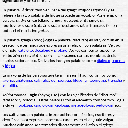
significación y de su forma".
La palabra "
étimo
" también viene del griego ἐτυμος (
etymos
) y se
refiere a la raíz o palabra de la que procede un vocablo. Por ejemplo, la
palabra
padre
en castellano, al igual que
padre
(italiano),
pai
(portugués),
pare
(catalán),
paire
(occitano),
père
(francés), tienen
todos el étimo latino
pater
.
La palabra griega λόγος (
logos
= palabra, discurso) es muy común en la
creación de términos que expresan una relación con palabras. Ver, por
ejemplo:
catálogo
,
decálogo
y
prólogo
. Λόγος comparte raíz con el
verbo λέγειν (
legein
), que significa escoger, contar, nombrar, decir,
hablar, racionar, etc. Derivados incluyen palabras como
dialecto
,
lexema
y
lógica
.
La mayoría de las palabras que terminan en -
ia
son cultismos como:
agonía
,
anatomía
,
caligrafía
,
democracia
,
filosofía
,
geometría
,
tragedia
y
xenofilia
.
Así formamos
-logía
(λόγος +-ια) con los significados de "discurso",
"tratado" y "ciencia". Otras palabras con el elemento compositivo -logía
incluyen:
biología
,
cardiología
,
geología
,
meteorología
,
pedología
, etc.
Los
cultismos
son palabras introducidas por filósofos, escritores y
científicos para expresar conceptos carentes en el lenguaje vulgar.
Muchos cultismos son tomados directamente del latín o el griego