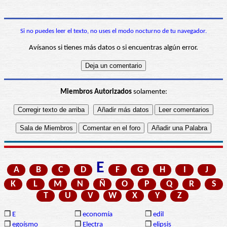
Si no puedes leer el texto, no uses el modo nocturno de tu navegador.
Avísanos si tienes más datos o si encuentras algún error.
Miembros Autorizados
solamente:
E
A
B
C
D
F
G
H
I
J
K
L
M
N
Ñ
O
P
Q
R
S
T
U
V
W
X
Y
Z
❒
E
❒
economía
❒
edil
❒
egoísmo
❒
Electra
❒
elipsis