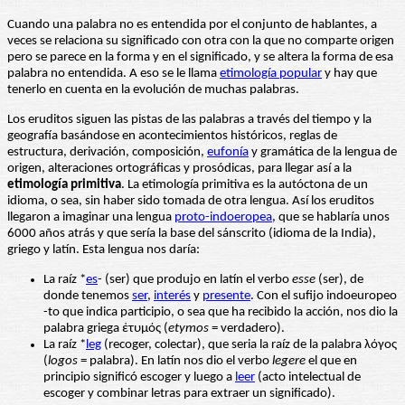
Cuando una palabra no es entendida por el conjunto de hablantes, a
veces se relaciona su significado con otra con la que no comparte origen
pero se parece en la forma y en el significado, y se altera la forma de esa
palabra no entendida. A eso se le llama
etimología popular
y hay que
tenerlo en cuenta en la evolución de muchas palabras.
Los eruditos siguen las pistas de las palabras a través del tiempo y la
geografía basándose en acontecimientos históricos, reglas de
estructura, derivación, composición,
eufonía
y gramática de la lengua de
origen, alteraciones ortográficas y prosódicas, para llegar así a la
etimología primitiva
. La etimología primitiva es la autóctona de un
idioma, o sea, sin haber sido tomada de otra lengua. Así los eruditos
llegaron a imaginar una lengua
proto-indoeropea
, que se hablaría unos
6000 años atrás y que sería la base del sánscrito (idioma de la India),
griego y latín. Esta lengua nos daría:
La raíz *
es
- (ser) que produjo en latín el verbo
esse
(ser), de
donde tenemos
ser
,
interés
y
presente
. Con el sufijo indoeuropeo
-to que indica participio, o sea que ha recibido la acción, nos dio la
palabra griega ἐτυμός (
etymos
= verdadero).
La raíz *
leg
(recoger, colectar), que seria la raíz de la palabra λόγος
(
logos
= palabra). En latín nos dio el verbo
legere
el que en
principio significó escoger y luego a
leer
(acto intelectual de
escoger y combinar letras para extraer un significado).