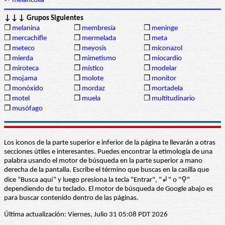
➳
melancolía
↓↓↓ Grupos Siguientes
❒
melanina
❒
membresía
❒
meninge
❒
mercachifle
❒
mermelada
❒
meta
❒
meteco
❒
meyosis
❒
miconazol
❒
mierda
❒
mimetismo
❒
miocardio
❒
miroteca
❒
místico
❒
modelar
❒
mojama
❒
molote
❒
monitor
❒
monóxido
❒
mordaz
❒
mortadela
❒
motel
❒
muela
❒
multitudinario
❒
musófago
Los iconos de la parte superior e inferior de la página te llevarán a otras
secciones útiles e interesantes. Puedes encontrar la etimología de una
palabra usando el motor de búsqueda en la parte superior a mano
derecha de la pantalla. Escribe el término que buscas en la casilla que
dice “Busca aquí” y luego presiona la tecla "Entrar", "↲" o "⚲"
dependiendo de tu teclado. El motor de búsqueda de Google abajo es
para buscar contenido dentro de las páginas.
Última actualización: Viernes, Julio 31 05:08 PDT 2026