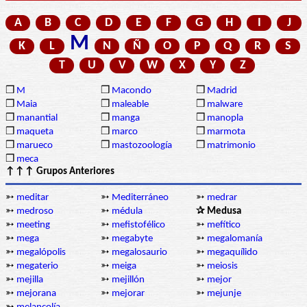
A
B
C
D
E
F
G
H
I
J
M
K
L
N
Ñ
O
P
Q
R
S
T
U
V
W
X
Y
Z
❒
M
❒
Macondo
❒
Madrid
❒
Maia
❒
maleable
❒
malware
❒
manantial
❒
manga
❒
manopla
❒
maqueta
❒
marco
❒
marmota
❒
marueco
❒
mastozoología
❒
matrimonio
❒
meca
↑↑↑ Grupos Anteriores
➳
meditar
➳
Mediterráneo
➳
medrar
➳
medroso
➳
médula
✰ Medusa
➳
meeting
➳
mefistofélico
➳
mefítico
➳
mega
➳
megabyte
➳
megalomanía
➳
megalópolis
➳
megalosaurio
➳
megaquílido
➳
megaterio
➳
meiga
➳
meiosis
➳
mejilla
➳
mejillón
➳
mejor
➳
mejorana
➳
mejorar
➳
mejunje