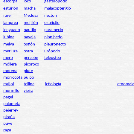
escorpa
loco
gasterópodo
esturión
macha
malacopterigio
jurel
Medusa
necton
lamprea
mejillón
ostéictio
lenguado
nautilo
paramecio
lubina
navaja
pinnípedo
melva
ostión
pleuronecto
merluza
ostra
urópodo
mero
percebe
teleósteo
móllera
picoroco
morena
piure
morrocota
pulpo
mújol
tellina
ictiología
etnomala
murmillo
vieira
pagel
palometa
pejerrey
piraña
puye
raya