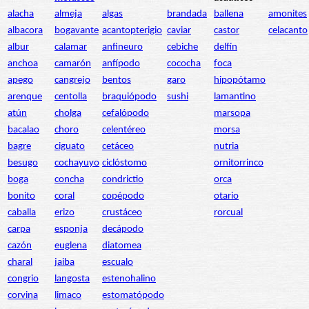
alacha
almeja
algas
brandada
ballena
amonites
albacora
bogavante
acantopterigio
caviar
castor
celacanto
albur
calamar
anfineuro
cebiche
delfín
anchoa
camarón
anfípodo
cococha
foca
apego
cangrejo
bentos
garo
hipopótamo
arenque
centolla
braquiópodo
sushi
lamantino
atún
cholga
cefalópodo
marsopa
bacalao
choro
celentéreo
morsa
bagre
ciguato
cetáceo
nutria
besugo
cochayuyo
ciclóstomo
ornitorrinco
boga
concha
condrictio
orca
bonito
coral
copépodo
otario
caballa
erizo
crustáceo
rorcual
carpa
esponja
decápodo
cazón
euglena
diatomea
charal
jaiba
escualo
congrio
langosta
estenohalino
corvina
limaco
estomatópodo