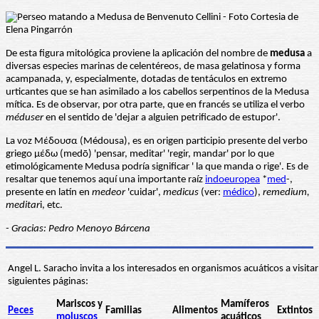
De esta figura mitológica proviene la aplicación del nombre de
medusa
a
diversas especies marinas de celentéreos, de masa gelatinosa y forma
acampanada, y, especialmente, dotadas de tentáculos en extremo
urticantes que se han asimilado a los cabellos serpentinos de la Medusa
mítica. Es de observar, por otra parte, que en francés se utiliza el verbo
méduser
en el sentido de 'dejar a alguien petrificado de estupor'.
La voz Μέδουσα (Médousa), es en origen participio presente del verbo
griego μέδω (medō) 'pensar, meditar' 'regir, mandar' por lo que
etimológicamente Medusa podría significar ' la que manda o rige'. Es de
resaltar que tenemos aquí una importante raíz
indoeuropea
*
med
-,
presente en latín en
medeor
'cuidar',
medicus
(ver:
médico
),
remedium,
meditar
i, etc.
- Gracias: Pedro Menoyo Bárcena
Angel L. Saracho invita a los interesados en organismos acuáticos a visitar
siguientes páginas:
Mariscos y
Mamíferos
Peces
Familias
Alimentos
Extintos
moluscos
acuáticos