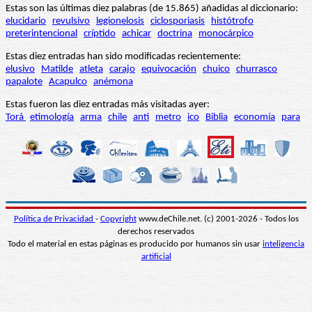
Estas son las últimas diez palabras (de 15.865) añadidas al diccionario:
elucidario
revulsivo
legionelosis
ciclosporiasis
histótrofo
preterintencional
críptido
achicar
doctrina
monocárpico
Estas diez entradas han sido modificadas recientemente:
elusivo
Matilde
atleta
carajo
equivocación
chuico
churrasco
papalote
Acapulco
anémona
Estas fueron las diez entradas más visitadas ayer:
Torá
etimología
arma
chile
anti
metro
ico
Biblia
economía
para
Política de Privacidad
-
Copyright
www.deChile.net. (c) 2001-2026 - Todos los
derechos reservados
Todo el material en estas páginas es producido por humanos sin usar
inteligencia
artificial