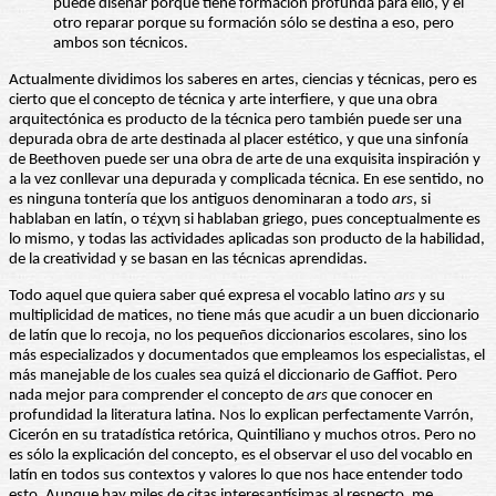
puede diseñar porque tiene formación profunda para ello, y el
otro reparar porque su formación sólo se destina a eso, pero
ambos son técnicos.
Actualmente dividimos los saberes en artes, ciencias y técnicas, pero es
cierto que el concepto de técnica y arte interfiere, y que una obra
arquitectónica es producto de la técnica pero también puede ser una
depurada obra de arte destinada al placer estético, y que una sinfonía
de Beethoven puede ser una obra de arte de una exquisita inspiración y
a la vez conllevar una depurada y complicada técnica. En ese sentido, no
es ninguna tontería que los antiguos denominaran a todo
ars
, si
hablaban en latín, o τέχνη si hablaban griego, pues conceptualmente es
lo mismo, y todas las actividades aplicadas son producto de la habilidad,
de la creatividad y se basan en las técnicas aprendidas.
Todo aquel que quiera saber qué expresa el vocablo latino
ars
y su
multiplicidad de matices, no tiene más que acudir a un buen diccionario
de latín que lo recoja, no los pequeños diccionarios escolares, sino los
más especializados y documentados que empleamos los especialistas, el
más manejable de los cuales sea quizá el diccionario de Gaffiot. Pero
nada mejor para comprender el concepto de
ars
que conocer en
profundidad la literatura latina. Nos lo explican perfectamente Varrón,
Cicerón en su tratadística retórica, Quintiliano y muchos otros. Pero no
es sólo la explicación del concepto, es el observar el uso del vocablo en
latín en todos sus contextos y valores lo que nos hace entender todo
esto. Aunque hay miles de citas interesantísimas al respecto, me