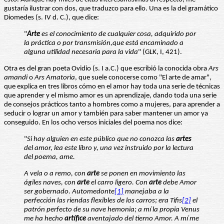
gustaría ilustrar con dos, que traduzco para ello. Una es la del gramático
Diomedes (s. IV d. C.), que dice:
"
Arte
es el conocimiento de cualquier cosa, adquirido por
la práctica o por transmisión,que está encaminado a
alguna utilidad necesaria para la vida
" (GLK, I, 421).
Otra es del gran poeta Ovidio (s. I a.C.) que escribió la conocida obra
Ars
amandi
o
Ars Amatoria
, que suele conocerse como "El arte de amar",
que explica en tres libros cómo en el amor hay toda una serie de técnicas
que aprender y el mismo amor es un aprendizaje, dando toda una serie
de consejos prácticos tanto a hombres como a mujeres, para aprender a
seducir o lograr un amor y también para saber mantener un amor ya
conseguido. En los ocho versos iniciales del poema nos dice:
"
Si hay alguien en este público que no conozca las
artes
del amor, lea este libro y, una vez instruido por la lectura
del poema, ame.
A vela o a remo, con
arte
se ponen en movimiento las
ágiles naves, con
arte
el carro ligero. Con
arte
debe Amor
ser gobernado. Automedonte
[1]
manejaba a la
perfección las riendas flexibles de los carros; era Tifis
[2]
el
patrón perfecto de su nave hemonia; a mí la propia Venus
me ha hecho
artífice
aventajado del tierno Amor. A mí me