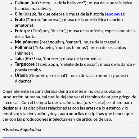
Calìope
(Καλλιόπη, 'la de la bella voz"); musa de la poesía épica
(canción narrativa);
Clío
(Κλειώ, 'la que celebra'); musa de la historia (
epopeya
);
Érato
(Ἐρατώ, 'amorosa'); musa de la poesía lírica (canción
amatoria);
Euterpe
(Ευτέρπη, 'deleite'); musa de la música, especialmente la
de la flauta;
Melpómene
(Μελπομένη, 'cantar'); musa de la tragedia;
Polimnia
(Πολυμνία, 'muchos himnos'); musa de los cantos
(himnos);
Talía
(θάλλεω, 'florecer'); musa de la comedia;
Terpsícore
(Τερψιχόρη, 'deleite de la danza'); musa de la danza y
poesía coral; y
Urania
(Ουρανία, 'celestial'); musa de la astronomía y poesía
didáctica.
Originalmente se consideraba dentro del término
ars
a cualquier
producción humana, tal cual lo dejaba ver el término de origen griego de
"técnica". Con el tiempo la derivación latina (
ars
-> arte) se utilizó para
designar a las disciplinas relacionadas con las artes de lo estético y lo
emotivo; y la derivación griega para aquellas disciplinas que tienen que
ver con las producciones intelectuales y de artículos de uso.
-Gracias: Regaladiux