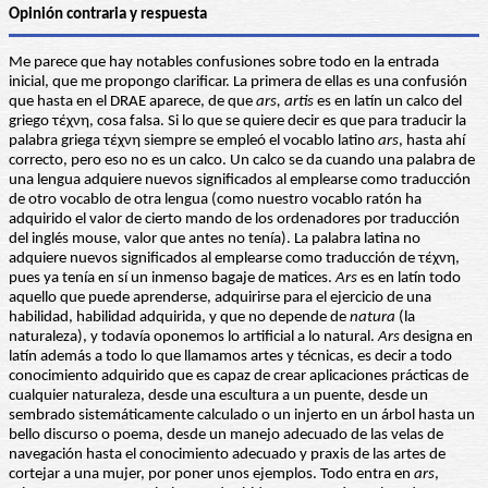
Opinión contraria y respuesta
Me parece que hay notables confusiones sobre todo en la entrada
inicial, que me propongo clarificar. La primera de ellas es una confusión
que hasta en el DRAE aparece, de que
ars, artis
es en latín un calco del
griego τέχνη, cosa falsa. Si lo que se quiere decir es que para traducir la
palabra griega τέχνη siempre se empleó el vocablo latino
ars
, hasta ahí
correcto, pero eso no es un calco. Un calco se da cuando una palabra de
una lengua adquiere nuevos significados al emplearse como traducción
de otro vocablo de otra lengua (como nuestro vocablo ratón ha
adquirido el valor de cierto mando de los ordenadores por traducción
del inglés mouse, valor que antes no tenía). La palabra latina no
adquiere nuevos significados al emplearse como traducción de τέχνη,
pues ya tenía en sí un inmenso bagaje de matices.
Ars
es en latín todo
aquello que puede aprenderse, adquirirse para el ejercicio de una
habilidad, habilidad adquirida, y que no depende de
natura
(la
naturaleza), y todavía oponemos lo artificial a lo natural.
Ars
designa en
latín además a todo lo que llamamos artes y técnicas, es decir a todo
conocimiento adquirido que es capaz de crear aplicaciones prácticas de
cualquier naturaleza, desde una escultura a un puente, desde un
sembrado sistemáticamente calculado o un injerto en un árbol hasta un
bello discurso o poema, desde un manejo adecuado de las velas de
navegación hasta el conocimiento adecuado y praxis de las artes de
cortejar a una mujer, por poner unos ejemplos. Todo entra en
ars
,