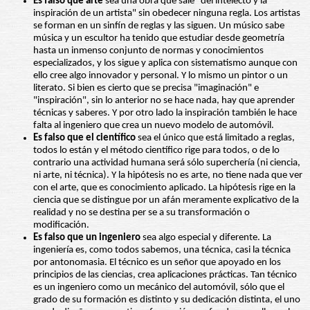
Es falso que arte
sea una obra que sale "del intelecto y la
inspiración de un artista" sin obedecer ninguna regla. Los artistas
se forman en un sinfín de reglas y las siguen. Un músico sabe
música y un escultor ha tenido que estudiar desde geometría
hasta un inmenso conjunto de normas y conocimientos
especializados, y los sigue y aplica con sistematismo aunque con
ello cree algo innovador y personal. Y lo mismo un pintor o un
literato. Si bien es cierto que se precisa "imaginación" e
"inspiración", sin lo anterior no se hace nada, hay que aprender
técnicas y saberes. Y por otro lado la inspiración también le hace
falta al ingeniero que crea un nuevo modelo de automóvil.
Es falso que el científico
sea el único que está limitado a reglas,
todos lo están y el método científico rige para todos, o de lo
contrario una actividad humana será sólo superchería (ni ciencia,
ni arte, ni técnica). Y la hipótesis no es arte, no tiene nada que ver
con el arte, que es conocimiento aplicado. La hipótesis rige en la
ciencia que se distingue por un afán meramente explicativo de la
realidad y no se destina per se a su transformación o
modificación.
Es falso que un ingeniero
sea algo especial y diferente. La
ingeniería es, como todos sabemos, una técnica, casi la técnica
por antonomasia. El técnico es un señor que apoyado en los
principios de las ciencias, crea aplicaciones prácticas. Tan técnico
es un ingeniero como un mecánico del automóvil, sólo que el
grado de su formación es distinto y su dedicación distinta, el uno