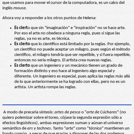
que usamos para mover el cursor de la computadora, es un calco del
inglés
mouse
.
Ahora voy a responder a los otros puntos de Helena:
Es ciert
o que sin "imaginación" e "inspiración" no se hace arte.
Por eso el arte no obedece a ninguna regla, pues si sigue las
reglas, ya no es arte, es técnica.
Es cierto
que lo científico está limitado por la reglas. Por ejemplo,
un científico no puede aceptar un milagro, pues según el método
científico, el milagro tendría que ser repetible, y si fuera repetible,
entonces no sería milagro. El artista crea nuevas reglas.
Es cierto
que un ingeniero y un mecánico tienen un grado de
formación distinto y eso hace al ingeniero algo especial y
diferente. Un ingeniero es especial, pues aplica las reglas más allá
de lo que anteriormente se ha logrado con ellas, pero no es un
artista. Un artista rompe las reglas.
A modo de precaria síntesis:
artes de pesca
o "
arte de Cúchares
" (no
quiero polemizar sobre el toreo, cójase la segunda expresión sólo a
efectos lingüísticos), ambas expresiones suman y aúnan el universo
semántico de
ars
y
technes
. Tanto "
arte
" como "
técnica
" mantienen un
fondo común, a pesar de que gracias a disponer de las dos podemos