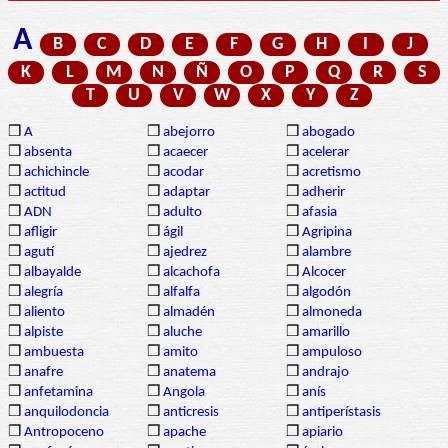
A
B
C
D
E
F
G
H
I
J
K
L
M
N
Ñ
O
P
Q
R
S
T
U
V
W
X
Y
Z
❒
A
❒
abejorro
❒
abogado
❒
absenta
❒
acaecer
❒
acelerar
❒
achichincle
❒
acodar
❒
acretismo
❒
actitud
❒
adaptar
❒
adherir
❒
ADN
❒
adulto
❒
afasia
❒
afligir
❒
ágil
❒
Agripina
❒
agutí
❒
ajedrez
❒
alambre
❒
albayalde
❒
alcachofa
❒
Alcocer
❒
alegría
❒
alfalfa
❒
algodón
❒
aliento
❒
almadén
❒
almoneda
❒
alpiste
❒
aluche
❒
amarillo
❒
ambuesta
❒
amito
❒
ampuloso
❒
anafre
❒
anatema
❒
andrajo
❒
anfetamina
❒
Angola
❒
anís
❒
anquilodoncia
❒
anticresis
❒
antiperístasis
❒
Antropoceno
❒
apache
❒
apiario