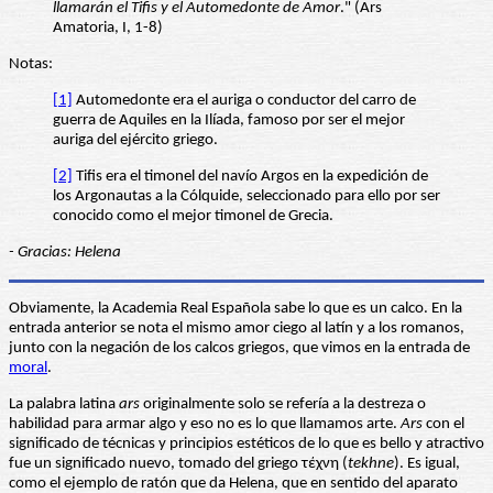
llamarán el Tifis y el Automedonte de Amor
." (Ars
Amatoria, I, 1-8)
Notas:
[1]
Automedonte era el auriga o conductor del carro de
guerra de Aquiles en la Ilíada, famoso por ser el mejor
auriga del ejército griego.
[2]
Tifis era el timonel del navío Argos en la expedición de
los Argonautas a la Cólquide, seleccionado para ello por ser
conocido como el mejor timonel de Grecia.
- Gracias: Helena
Obviamente, la Academia Real Española sabe lo que es un calco. En la
entrada anterior se nota el mismo amor ciego al latín y a los romanos,
junto con la negación de los calcos griegos, que vimos en la entrada de
moral
.
La palabra latina
ars
originalmente solo se refería a la destreza o
habilidad para armar algo y eso no es lo que llamamos arte.
Ars
con el
significado de técnicas y principios estéticos de lo que es bello y atractivo
fue un significado nuevo, tomado del griego τέχνη (
tekhne
). Es igual,
como el ejemplo de ratón que da Helena, que en sentido del aparato