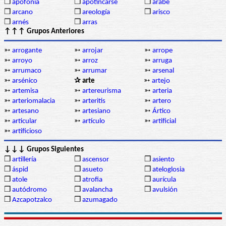
❒
apofonía
❒
apotincarse
❒
árabe
❒
arcano
❒
areología
❒
arisco
❒
arnés
❒
arras
↑↑↑ Grupos Anteriores
➳
arrogante
➳
arrojar
➳
arrope
➳
arroyo
➳
arroz
➳
arruga
➳
arrumaco
➳
arrumar
➳
arsenal
➳
arsénico
✰ arte
➳
artejo
➳
artemisa
➳
artereurisma
➳
arteria
➳
arteriomalacia
➳
arteritis
➳
artero
➳
artesano
➳
artesiano
➳
Ártico
➳
articular
➳
artículo
➳
artificial
➳
artificioso
↓↓↓ Grupos Siguientes
❒
artillería
❒
ascensor
❒
asiento
❒
áspid
❒
asueto
❒
ateloglosia
❒
atole
❒
atrofia
❒
aurícula
❒
autódromo
❒
avalancha
❒
avulsión
❒
Azcapotzalco
❒
azumagado