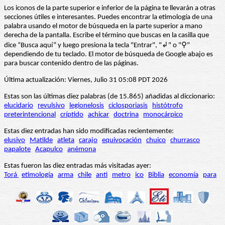
Los iconos de la parte superior e inferior de la página te llevarán a otras
secciones útiles e interesantes. Puedes encontrar la etimología de una
palabra usando el motor de búsqueda en la parte superior a mano
derecha de la pantalla. Escribe el término que buscas en la casilla que
dice “Busca aquí” y luego presiona la tecla "Entrar", "↲" o "⚲"
dependiendo de tu teclado. El motor de búsqueda de Google abajo es
para buscar contenido dentro de las páginas.
Última actualización: Viernes, Julio 31 05:08 PDT 2026
Estas son las últimas diez palabras (de 15.865) añadidas al diccionario:
elucidario
revulsivo
legionelosis
ciclosporiasis
histótrofo
preterintencional
críptido
achicar
doctrina
monocárpico
Estas diez entradas han sido modificadas recientemente:
elusivo
Matilde
atleta
carajo
equivocación
chuico
churrasco
papalote
Acapulco
anémona
Estas fueron las diez entradas más visitadas ayer:
Torá
etimología
arma
chile
anti
metro
ico
Biblia
economía
para