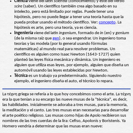
Ciencia
viene del latín
scientia
(conocimiento) y este del verbo
scire
(saber). Un científico también crea algo basado en su
intelecto, pero está limitado por reglas. Puede tener una
hipótesis, pero no puede llegar a tener una teoría hasta que la
pueda probar usando el método científico. Ver:
concepto
. La
hipótesis es arte, pero una teoría, ya es ciencia.
Ingeniería
viene del latín
ingenium
, formado de
in
(en) y
genium
(de la misma raíz que
gen
), o sea engendrar. Un ingeniero toma
teorías y las modela (por lo general usando fórmulas
matemáticas) al mundo real para resolver problemas. Un
científico es alguien como Isaac Newton (1643-1727) quien
planteó las leyes física mecánica y dinámica. Un ingeniero es
alguien que utiliza esas leyes, por ejemplo, alguien que diseña un
automóvil usando las leyes establecidas por Newton.
Técnica
es un trabajo ya predeterminado. Siguiendo nuestro
ejemplo, el ingeniero diseña el auto, el técnico lo repara.
La τέχνη griega se refería a lo que hoy concebimos como el arte. La τέχνη
era la que tenían a su encargo las nueve musas de la "técnica", es decir,
las habilidades. Inicialmente se adoraba a tres musas, para la memoria,
la meditación y el canto. Las tres musas eran necesarias para desarrollar
el arte poético religioso. Las musas como hijas de Apolo recibieron sus
nombres de las tres cuerdas de la lira: Cefiso, Apolonis y Boristenis. Ya
Homero vendría a determinar que las musas eran nueve: