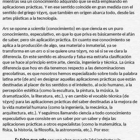
mientras sea un conocimiento adquirido que se está empleando en
aplicaciones prácticas. Y en ese sentido coincide en gran medida con el
sentido del griego τέχνη, que también en origen abarca todo, desde las
artes plásticas a la tecnología.
Ars
se opone a
scientia
(conocimiento) en que ciencia es un puro
conocimiento, especulativo, en que lo que priva es básicamente el afán
de saber, pero sin aplicación práctica. En cuanto ese conocimiento se
aplica a la producción de algo, sea material o inmaterial, ya se
transforma en un
ars
o si se quiere una τέχνη, no sé si se ve clara la
diferencia. En este sentido es absurda y falsa esa extraña clasificación
que se hace al principio entre arte, ciencia, ingeniería y técnica. La única
diferencia que hoy en día tenemos respecto a las denominaciones
grecolatinas, es que nosotros hemos especializado sobre todo la palabra
latina arte (de ars) en designar aquellas aplicaciones prácticas que están
destinadas al placer de los sentidos o el intelecto, al ocio humano, a la
percepción estética (como la escultura, la pintura, la música, la
dramatización, la literatura, etc.), y en cambio el vocablo técnica (de
τέχνη) para las aplicaciones prácticas del saber destinadas a la mejora de
la vida material humana (como la ingeniería, la mecánica, la
arquitectura, etc.). Y seguimos llamando ciencia a todo conocimiento
especulativo que consiste en un saber por un saber y deja las
aplicaciones prácticas a otros especialistas (como la matemática, la
física, la historia, la filosofía, la astronomía, etc.). Por eso: