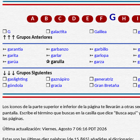
G
A
B
C
D
E
F
H
I
❒
G
❒
galactita
❒
Galilea
❒
↑↑↑ Grupos Anteriores
➳
garantía
➳
garbanzo
➳
garbillo
➳
g
➳
garita
➳
garlar
➳
garlopa
➳
g
➳
garúa
✰ garulla
➳
garza
➳
g
↓↓↓ Grupos Siguientes
❒
gaslighting
❒
gaznápiro
❒
generatriz
❒
g
❒
góndola
❒
gracia
❒
Gran Bretaña
❒
g
Los iconos de la parte superior e inferior de la página te llevarán a otra
pantalla. Escribe el término que buscas en la casilla que dice “Busca aqu
las páginas.
Última actualización: Viernes, Agosto 7 06:16 PDT 2026
Estas son las últimas diez palabras (de 15.865) añadidas al diccionario: