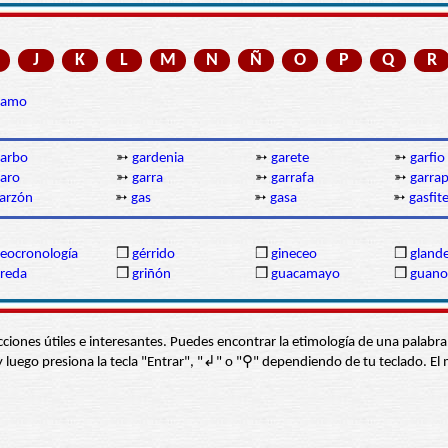
J
K
L
M
N
Ñ
O
P
Q
R
gamo
arbo
➳
gardenia
➳
garete
➳
garfio
aro
➳
garra
➳
garrafa
➳
garra
arzón
➳
gas
➳
gasa
➳
gasfit
eocronología
❒
gérrido
❒
gineceo
❒
gland
reda
❒
griñón
❒
guacamayo
❒
guano
s secciones útiles e interesantes. Puedes encontrar la etimología de una pal
í” y luego presiona la tecla "Entrar", "↲" o "⚲" dependiendo de tu teclado.