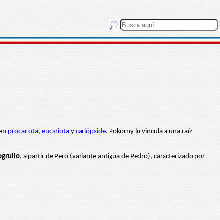
 en
procariota
,
eucariota
y
cariópside
. Pokorny lo vincula a una raíz
ogrullo
, a partir de Pero (variante antigua de Pedro), caracterizado por