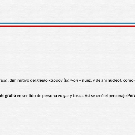
rulia
, diminutivo del griego κάρυον (
karyon
= nuez, y de ahí núcleo), como
ahí
grullo
en sentido de persona vulgar y tosca. Así se creó el personaje
Per