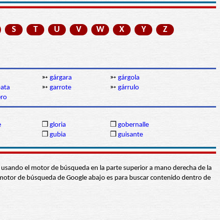
S
T
U
V
W
X
Y
Z
➳
gárgara
➳
gárgola
pata
➳
garrote
➳
gárrulo
ero
e
❒
gloria
❒
gobernalle
❒
gubia
❒
guisante
abra usando el motor de búsqueda en la parte superior a mano derecha de la
 El motor de búsqueda de Google abajo es para buscar contenido dentro de