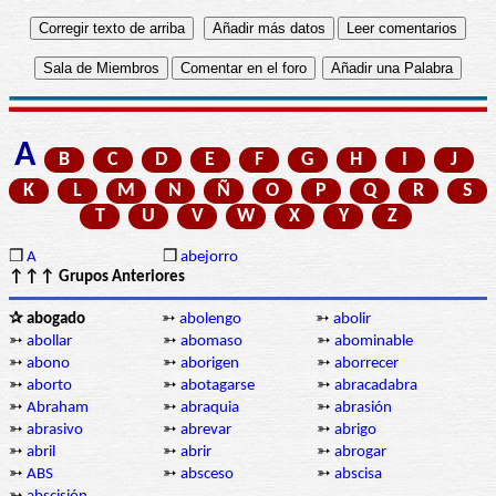
A
B
C
D
E
F
G
H
I
J
K
L
M
N
Ñ
O
P
Q
R
S
T
U
V
W
X
Y
Z
❒
A
❒
abejorro
↑↑↑ Grupos Anteriores
✰ abogado
➳
abolengo
➳
abolir
➳
abollar
➳
abomaso
➳
abominable
➳
abono
➳
aborigen
➳
aborrecer
➳
aborto
➳
abotagarse
➳
abracadabra
➳
Abraham
➳
abraquia
➳
abrasión
➳
abrasivo
➳
abrevar
➳
abrigo
➳
abril
➳
abrir
➳
abrogar
➳
ABS
➳
absceso
➳
abscisa