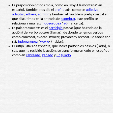
La preposición
ad
nos dio a, como en "voy
a
la montaña" en
español. También nos dio el
prefijo
ad-, como en
adjetivo
,
adaptar
,
adherir
,
admitir
y también el fructífero prefijo verbal a-
que discutimos en la entrada de
asombrar
. Este prefijo se
relaciona a una raíz
indoeuropea
*
ad
- (a, cerca).
La palabra
vocatus
es el
participio
pasivo (que ha recibido la
acción) del verbo
vocare
(llamar), de donde tenemos verbos
como convocar, evocar, invocar, provocar y revocar. Se asocia con
raíz
indoeuropea
*
wekw
- (hablar).
El sufijo -
atus
de
vocatus,
que indica participios pasivos (-ado), o
sea, que ha recibido la acción, se transforma en -ado en español,
como en
cabreado
,
ganado
y
ungulado
.