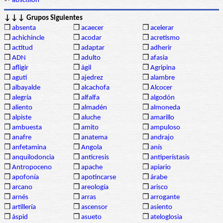
➳
abscisión
↓↓↓ Grupos Siguientes
❒
absenta
❒
acaecer
❒
acelerar
❒
achichincle
❒
acodar
❒
acretismo
❒
actitud
❒
adaptar
❒
adherir
❒
ADN
❒
adulto
❒
afasia
❒
afligir
❒
ágil
❒
Agripina
❒
agutí
❒
ajedrez
❒
alambre
❒
albayalde
❒
alcachofa
❒
Alcocer
❒
alegría
❒
alfalfa
❒
algodón
❒
aliento
❒
almadén
❒
almoneda
❒
alpiste
❒
aluche
❒
amarillo
❒
ambuesta
❒
amito
❒
ampuloso
❒
anafre
❒
anatema
❒
andrajo
❒
anfetamina
❒
Angola
❒
anís
❒
anquilodoncia
❒
anticresis
❒
antiperístasis
❒
Antropoceno
❒
apache
❒
apiario
❒
apofonía
❒
apotincarse
❒
árabe
❒
arcano
❒
areología
❒
arisco
❒
arnés
❒
arras
❒
arrogante
❒
artillería
❒
ascensor
❒
asiento
❒
áspid
❒
asueto
❒
ateloglosia