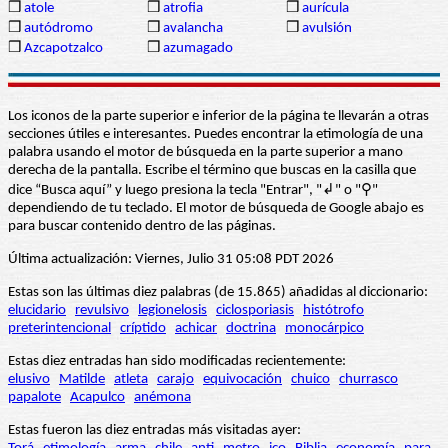
❒
atole
❒
atrofia
❒
aurícula
❒
autódromo
❒
avalancha
❒
avulsión
❒
Azcapotzalco
❒
azumagado
Los iconos de la parte superior e inferior de la página te llevarán a otras
secciones útiles e interesantes. Puedes encontrar la etimología de una
palabra usando el motor de búsqueda en la parte superior a mano
derecha de la pantalla. Escribe el término que buscas en la casilla que
dice “Busca aquí” y luego presiona la tecla "Entrar", "↲" o "⚲"
dependiendo de tu teclado. El motor de búsqueda de Google abajo es
para buscar contenido dentro de las páginas.
Última actualización: Viernes, Julio 31 05:08 PDT 2026
Estas son las últimas diez palabras (de 15.865) añadidas al diccionario:
elucidario
revulsivo
legionelosis
ciclosporiasis
histótrofo
preterintencional
críptido
achicar
doctrina
monocárpico
Estas diez entradas han sido modificadas recientemente:
elusivo
Matilde
atleta
carajo
equivocación
chuico
churrasco
papalote
Acapulco
anémona
Estas fueron las diez entradas más visitadas ayer: