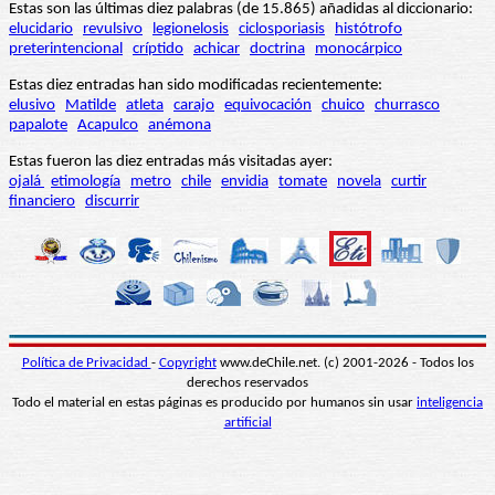
Estas son las últimas diez palabras (de 15.865) añadidas al diccionario:
elucidario
revulsivo
legionelosis
ciclosporiasis
histótrofo
preterintencional
críptido
achicar
doctrina
monocárpico
Estas diez entradas han sido modificadas recientemente:
elusivo
Matilde
atleta
carajo
equivocación
chuico
churrasco
papalote
Acapulco
anémona
Estas fueron las diez entradas más visitadas ayer:
ojalá
etimología
metro
chile
envidia
tomate
novela
curtir
financiero
discurrir
Política de Privacidad
-
Copyright
www.deChile.net. (c) 2001-2026 - Todos los
derechos reservados
Todo el material en estas páginas es producido por humanos sin usar
inteligencia
artificial