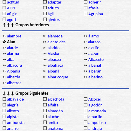
❒
actitud
❒
adaptar
❒
adherir
❒
ADN
❒
adulto
❒
afasia
❒
afligir
❒
ágil
❒
Agripina
❒
agutí
❒
ajedrez
↑↑↑ Grupos Anteriores
➳
alambre
➳
alameda
➳
álamo
✰ Alán
➳
alantoides
➳
alaraco
➳
alarde
➳
alarido
➳
alarife
➳
alarma
➳
Alaska
➳
alazán
➳
alba
➳
albacea
➳
Albacete
➳
albacora
➳
albahaca
➳
albañal
➳
Albania
➳
albañil
➳
albarán
➳
albarda
➳
albaricoque
➳
albariño
➳
albatros
↓↓↓ Grupos Siguientes
❒
albayalde
❒
alcachofa
❒
Alcocer
❒
alegría
❒
alfalfa
❒
algodón
❒
aliento
❒
almadén
❒
almoneda
❒
alpiste
❒
aluche
❒
amarillo
❒
ambuesta
❒
amito
❒
ampuloso
❒
anafre
❒
anatema
❒
andrajo