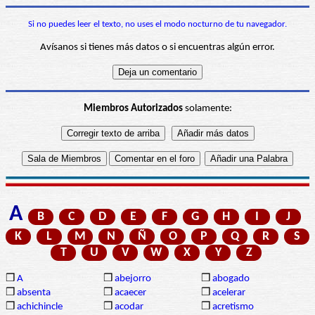
Si no puedes leer el texto, no uses el modo nocturno de tu navegador.
Avísanos si tienes más datos o si encuentras algún error.
Miembros Autorizados
solamente:
A
B
C
D
E
F
G
H
I
J
K
L
M
N
Ñ
O
P
Q
R
S
T
U
V
W
X
Y
Z
❒
A
❒
abejorro
❒
abogado
❒
absenta
❒
acaecer
❒
acelerar
❒
achichincle
❒
acodar
❒
acretismo