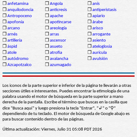
❒
anfetamina
❒
Angola
❒
anís
❒
anquilodoncia
❒
anticresis
❒
antiperístasis
❒
Antropoceno
❒
apache
❒
apiario
❒
apofonía
❒
apotincarse
❒
árabe
❒
arcano
❒
areología
❒
arisco
❒
arnés
❒
arras
❒
arrogante
❒
artillería
❒
ascensor
❒
asiento
❒
áspid
❒
asueto
❒
ateloglosia
❒
atole
❒
atrofia
❒
aurícula
❒
autódromo
❒
avalancha
❒
avulsión
❒
Azcapotzalco
❒
azumagado
Los iconos de la parte superior e inferior de la página te llevarán a otras
secciones útiles e interesantes. Puedes encontrar la etimología de una
palabra usando el motor de búsqueda en la parte superior a mano
derecha de la pantalla. Escribe el término que buscas en la casilla que
dice “Busca aquí” y luego presiona la tecla "Entrar", "↲" o "⚲"
dependiendo de tu teclado. El motor de búsqueda de Google abajo es
para buscar contenido dentro de las páginas.
Última actualización: Viernes, Julio 31 05:08 PDT 2026