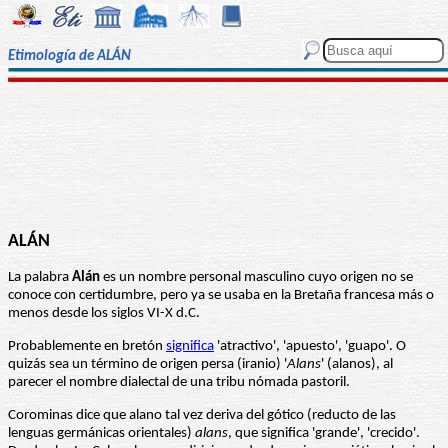
Etimología de ALÁN
ALÁN
La palabra
Alán
es un nombre personal masculino cuyo origen no se
conoce con certidumbre, pero ya se usaba en la Bretaña francesa más o
menos desde los siglos VI-X d.C.
Probablemente en bretón
significa
'atractivo', 'apuesto', 'guapo'. O
quizás sea un término de origen persa (iranio) '
Alans
' (alanos), al
parecer el nombre dialectal de una tribu nómada pastoril.
Corominas dice que alano tal vez deriva del gótico (reducto de las
lenguas germánicas orientales)
alans
, que significa 'grande', 'crecido'.