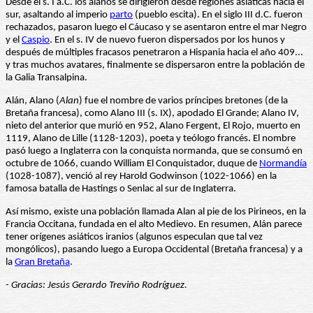
Desde el s. I a.C. los alanos se dirigieron desde regiones asiáticas hacia el
sur, asaltando al imperio
parto
(pueblo escita). En el siglo III d.C. fueron
rechazados, pasaron luego el Cáucaso y se asentaron entre el mar Negro
y el
Caspio
. En el s. IV de nuevo fueron dispersados por los hunos y
después de múltiples fracasos penetraron a Hispania hacia el año 409...
y tras muchos avatares, finalmente se dispersaron entre la población de
la Galia Transalpina.
Alán, Alano (
Alan
) fue el nombre de varios príncipes bretones (de la
Bretaña francesa), como Alano III (s. IX), apodado El Grande; Alano IV,
nieto del anterior que murió en 952, Alano Fergent, El Rojo, muerto en
1119, Alano de Lille (1128-1203), poeta y teólogo francés. El nombre
pasó luego a Inglaterra con la conquista normanda, que se consumó en
octubre de 1066, cuando William El Conquistador, duque de
Normandía
(1028-1087), venció al rey Harold Godwinson (1022-1066) en la
famosa batalla de Hastings o Senlac al sur de Inglaterra.
Así mismo, existe una población llamada Alan al pie de los Pirineos, en la
Francia Occitana, fundada en el alto Medievo. En resumen, Alán parece
tener orígenes asiáticos iranios (algunos especulan que tal vez
mongólicos), pasando luego a Europa Occidental (Bretaña francesa) y a
la
Gran Bretaña
.
- Gracias: Jesús Gerardo Treviño Rodríguez.