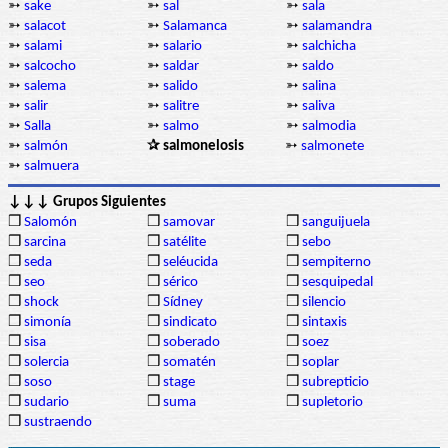
➳
sake
➳
sal
➳
sala
➳
salacot
➳
Salamanca
➳
salamandra
➳
salami
➳
salario
➳
salchicha
➳
salcocho
➳
saldar
➳
saldo
➳
salema
➳
salido
➳
salina
➳
salir
➳
salitre
➳
saliva
➳
Salla
➳
salmo
➳
salmodia
➳
salmón
✰ salmonelosis
➳
salmonete
➳
salmuera
↓↓↓ Grupos Siguientes
❒
Salomón
❒
samovar
❒
sanguijuela
❒
sarcina
❒
satélite
❒
sebo
❒
seda
❒
seléucida
❒
sempiterno
❒
seo
❒
sérico
❒
sesquipedal
❒
shock
❒
Sídney
❒
silencio
❒
simonía
❒
sindicato
❒
sintaxis
❒
sisa
❒
soberado
❒
soez
❒
solercia
❒
somatén
❒
soplar
❒
soso
❒
stage
❒
subrepticio
❒
sudario
❒
suma
❒
supletorio
❒
sustraendo