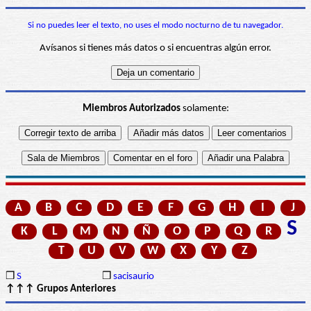
Si no puedes leer el texto, no uses el modo nocturno de tu navegador.
Avísanos si tienes más datos o si encuentras algún error.
Miembros Autorizados
solamente:
A
B
C
D
E
F
G
H
I
J
S
K
L
M
N
Ñ
O
P
Q
R
T
U
V
W
X
Y
Z
❒
S
❒
sacisaurio
↑↑↑ Grupos Anteriores