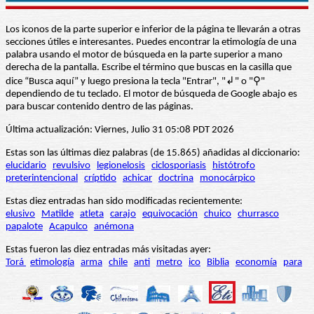
Los iconos de la parte superior e inferior de la página te llevarán a otras
secciones útiles e interesantes. Puedes encontrar la etimología de una
palabra usando el motor de búsqueda en la parte superior a mano
derecha de la pantalla. Escribe el término que buscas en la casilla que
dice “Busca aquí” y luego presiona la tecla "Entrar", "↲" o "⚲"
dependiendo de tu teclado. El motor de búsqueda de Google abajo es
para buscar contenido dentro de las páginas.
Última actualización: Viernes, Julio 31 05:08 PDT 2026
Estas son las últimas diez palabras (de 15.865) añadidas al diccionario:
elucidario
revulsivo
legionelosis
ciclosporiasis
histótrofo
preterintencional
críptido
achicar
doctrina
monocárpico
Estas diez entradas han sido modificadas recientemente:
elusivo
Matilde
atleta
carajo
equivocación
chuico
churrasco
papalote
Acapulco
anémona
Estas fueron las diez entradas más visitadas ayer:
Torá
etimología
arma
chile
anti
metro
ico
Biblia
economía
para