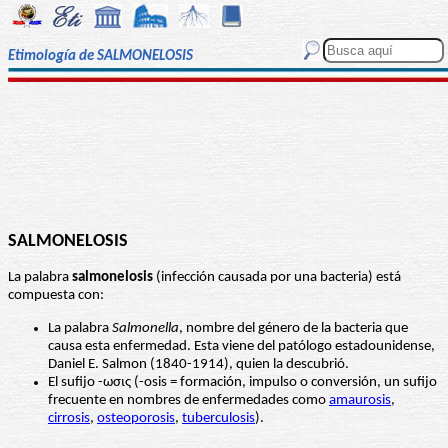
Etimología de SALMONELOSIS
SALMONELOSIS
La palabra
salmonelosis
(infección causada por una bacteria) está
compuesta con:
La palabra
Salmonella
, nombre del género de la bacteria que
causa esta enfermedad. Esta viene del patólogo estadounidense,
Daniel E. Salmon (1840-1914), quien la descubrió.
El sufijo -ωσις (-osis = formación, impulso o conversión, un sufijo
frecuente en nombres de enfermedades como
amaurosis
,
cirrosis
,
osteoporosis
,
tuberculosis
).