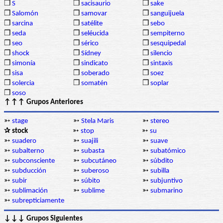
❒
S
❒
sacisaurio
❒
sake
❒
Salomón
❒
samovar
❒
sanguijuela
❒
sarcina
❒
satélite
❒
sebo
❒
seda
❒
seléucida
❒
sempiterno
❒
seo
❒
sérico
❒
sesquipedal
❒
shock
❒
Sídney
❒
silencio
❒
simonía
❒
sindicato
❒
sintaxis
❒
sisa
❒
soberado
❒
soez
❒
solercia
❒
somatén
❒
soplar
❒
soso
↑↑↑ Grupos Anteriores
➳
stage
➳
Stela Maris
➳
stereo
✰ stock
➳
stop
➳
su
➳
suadero
➳
suajili
➳
suave
➳
subalterno
➳
subasta
➳
subatómico
➳
subconsciente
➳
subcutáneo
➳
súbdito
➳
subducción
➳
suberoso
➳
subilla
➳
subir
➳
súbito
➳
subjuntivo
➳
sublimación
➳
sublime
➳
submarino
➳
subrepticiamente
↓↓↓ Grupos Siguientes