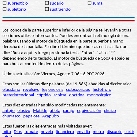
❒
subrepticio
❒
sudario
❒
suma
❒
supletorio
❒
sustraendo
Los iconos de la parte superior e inferior de la página te llevarán a otras
secciones útiles e interesantes. Puedes encontrar la etimología de una
palabra usando el motor de búsqueda en la parte superior a mano
derecha de la pantalla. Escribe el término que buscas en la casilla que
dice “Busca aquí” y luego presiona la tecla "Entrar", "↲" o "⚲"
dependiendo de tu teclado. El motor de búsqueda de Google abajo es
para buscar contenido dentro de las páginas.
Última actualización: Viernes, Agosto 7 06:16 PDT 2026
Estas son las últimas diez palabras (de 15.865) añadidas al diccionario:
elucidario
revulsivo
legionelosis
ciclosporiasis
histótrofo
preterintencional
críptido
achicar
doctrina
monocárpico
Estas diez entradas han sido modificadas recientemente:
antojo
elusivo
Matilde
atleta
carajo
equivocación
chuico
churrasco
papalote
Acapulco
Estas fueron las diez entradas más visitadas ayer:
mito
Dios
tomate
novela
financiero
envidia
metro
discurrir
curtir