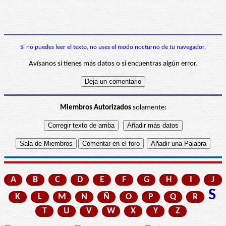
Si no puedes leer el texto, no uses el modo nocturno de tu navegador.
Avísanos si tienes más datos o si encuentras algún error.
Miembros Autorizados
solamente:
A
B
C
D
E
F
G
H
I
J
S
K
L
M
N
Ñ
O
P
Q
R
T
U
V
W
X
Y
Z