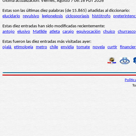
Última actualización: Viernes, Agosto 7 06:16 PDT 2026
Estas son las últimas diez palabras (de 15.865) añadidas al diccionario:
elucidario
revulsivo
legionelosis
ciclosporiasis
histótrofo
preterintenc
Estas diez entradas han sido modificadas recientemente:
antojo
elusivo
Matilde
atleta
carajo
equivocación
chuico
churrasco
Estas fueron las diez entradas más visitadas ayer:
ojalá
etimología
metro
chile
envidia
tomate
novela
curtir
financie
Políti
To