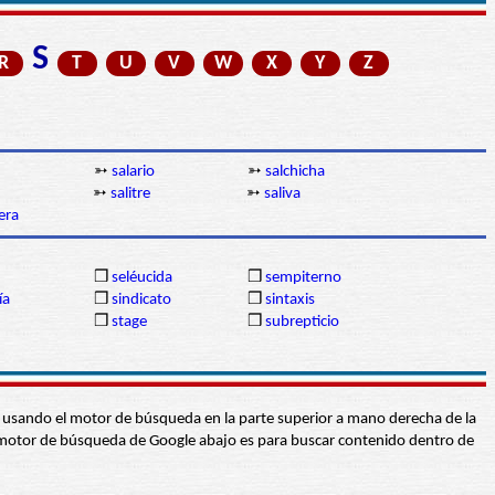
S
R
T
U
V
W
X
Y
Z
➳
salario
➳
salchicha
➳
salitre
➳
saliva
era
❒
seléucida
❒
sempiterno
ía
❒
sindicato
❒
sintaxis
❒
stage
❒
subrepticio
abra usando el motor de búsqueda en la parte superior a mano derecha de la
 El motor de búsqueda de Google abajo es para buscar contenido dentro de