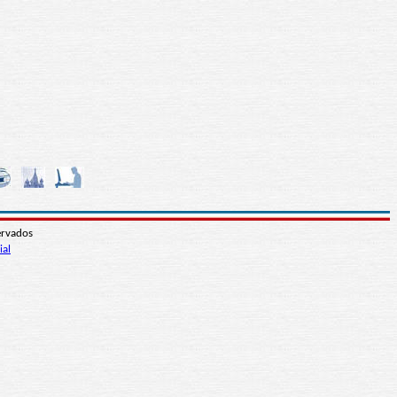
ervados
ial