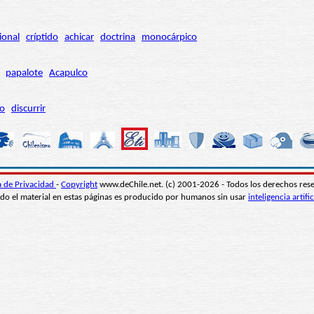
ional
críptido
achicar
doctrina
monocárpico
papalote
Acapulco
ro
discurrir
ca de Privacidad
-
Copyright
www.deChile.net. (c) 2001-2026 - Todos los derechos res
do el material en estas páginas es producido por humanos sin usar
inteligencia artific