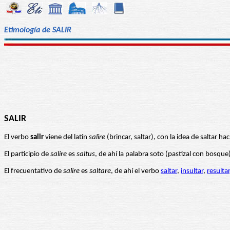
Etimología de SALIR
SALIR
El verbo
salir
viene del latín
salire
(brincar, saltar), con la idea de saltar hac
El participio de
salire
es
saltus
, de ahí la palabra soto (pastizal con bosqu
El frecuentativo de
salire
es
saltare
, de ahí el verbo
saltar
,
insultar
,
resultar