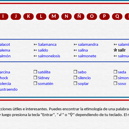
I
J
K
L
M
N
Ñ
O
P
Q
alacot
➳
Salamanca
➳
salamandra
➳
salami
alema
➳
salido
➳
salina
✰ salir
salmón
➳
salmonelosis
➳
salmonete
➳
salmu
arcina
❒
satélite
❒
sebo
❒
seda
hock
❒
Sídney
❒
silencio
❒
simon
olercia
❒
somatén
❒
soplar
❒
soso
ustraendo
s secciones útiles e interesantes. Puedes encontrar la etimología de una pal
í” y luego presiona la tecla "Entrar", "↲" o "⚲" dependiendo de tu teclado.