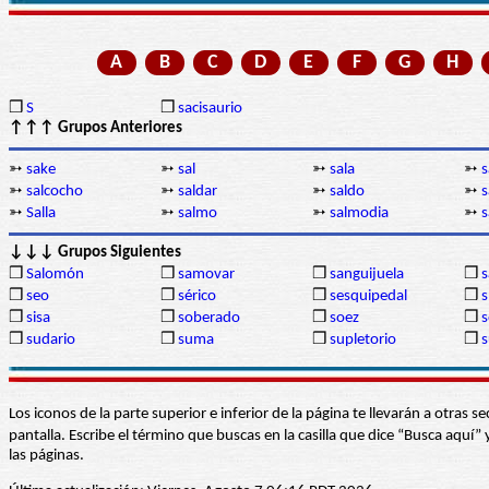
A
B
C
D
E
F
G
H
❒
S
❒
sacisaurio
↑↑↑ Grupos Anteriores
➳
sake
➳
sal
➳
sala
➳
s
➳
salcocho
➳
saldar
➳
saldo
➳
s
➳
Salla
➳
salmo
➳
salmodia
➳
↓↓↓ Grupos Siguientes
❒
Salomón
❒
samovar
❒
sanguijuela
❒
s
❒
seo
❒
sérico
❒
sesquipedal
❒
s
❒
sisa
❒
soberado
❒
soez
❒
s
❒
sudario
❒
suma
❒
supletorio
❒
s
Los iconos de la parte superior e inferior de la página te llevarán a otra
pantalla. Escribe el término que buscas en la casilla que dice “Busca aqu
las páginas.