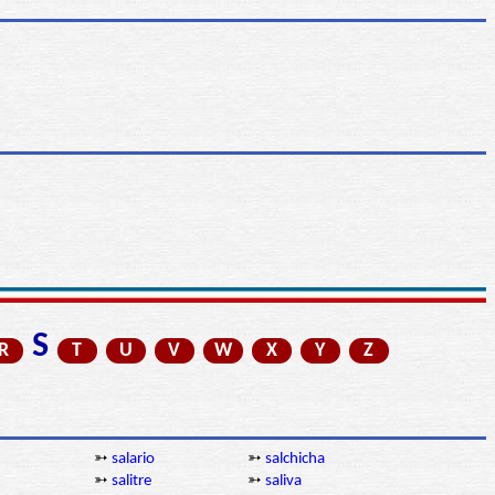
S
R
T
U
V
W
X
Y
Z
➳
salario
➳
salchicha
➳
salitre
➳
saliva