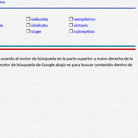
era
❒
seléucida
❒
sempiterno
ía
❒
sindicato
❒
sintaxis
❒
stage
❒
subrepticio
abra usando el motor de búsqueda en la parte superior a mano derecha de la
 El motor de búsqueda de Google abajo es para buscar contenido dentro de