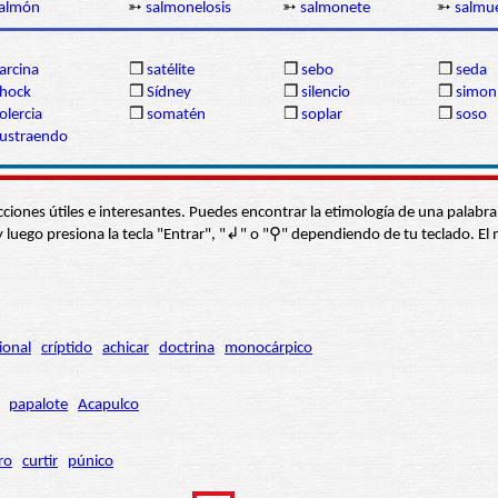
almón
➳
salmonelosis
➳
salmonete
➳
salmu
arcina
❒
satélite
❒
sebo
❒
seda
hock
❒
Sídney
❒
silencio
❒
simon
olercia
❒
somatén
❒
soplar
❒
soso
ustraendo
s secciones útiles e interesantes. Puedes encontrar la etimología de una pal
í” y luego presiona la tecla "Entrar", "↲" o "⚲" dependiendo de tu teclado.
ional
críptido
achicar
doctrina
monocárpico
papalote
Acapulco
ro
curtir
púnico