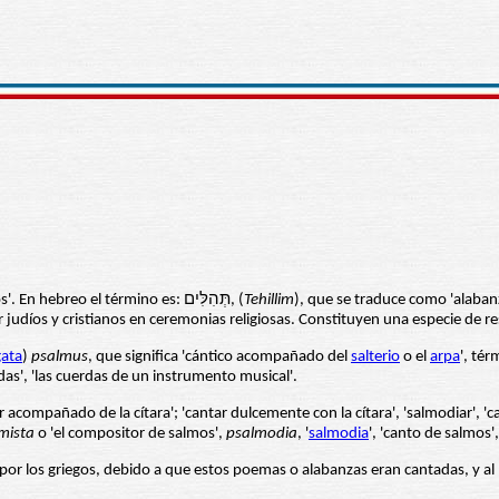
significa 'composición para alabar, adorar o invocar a Dios'. En hebreo el término es: תְּהִלִּים, (
Tehillim
), que se traduce como 'alabanz
udíos y cristianos en ceremonias religiosas. Constituyen una especie de re
gata
)
psalmus
, que significa 'cántico acompañado del
salterio
o el
arpa
', té
as', 'las cuerdas de un instrumento musical'.
r acompañado de la cítara'; 'cantar dulcemente con la cítara', 'salmodiar', '
mista
o 'el compositor de salmos',
psalmodia
, '
salmodia
', 'canto de salmos'
por los griegos, debido a que estos poemas o alabanzas eran cantadas, y al