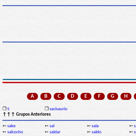
A
B
C
D
E
F
G
H
❒
S
❒
sacisaurio
↑↑↑ Grupos Anteriores
➳
sake
➳
sal
➳
sala
➳
s
➳
salcocho
➳
saldar
➳
saldo
➳
s