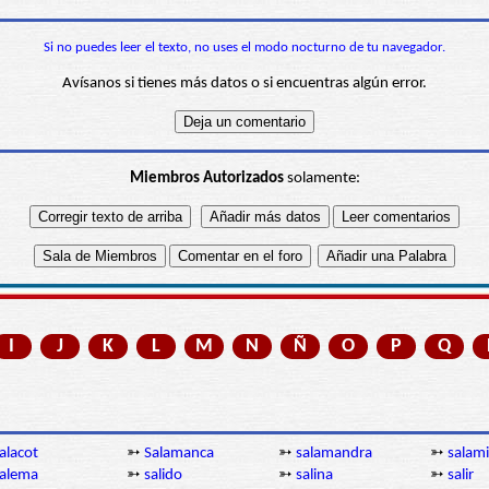
Si no puedes leer el texto, no uses el modo nocturno de tu navegador.
Avísanos si tienes más datos o si encuentras algún error.
Miembros Autorizados
solamente:
I
J
K
L
M
N
Ñ
O
P
Q
alacot
➳
Salamanca
➳
salamandra
➳
salami
alema
➳
salido
➳
salina
➳
salir