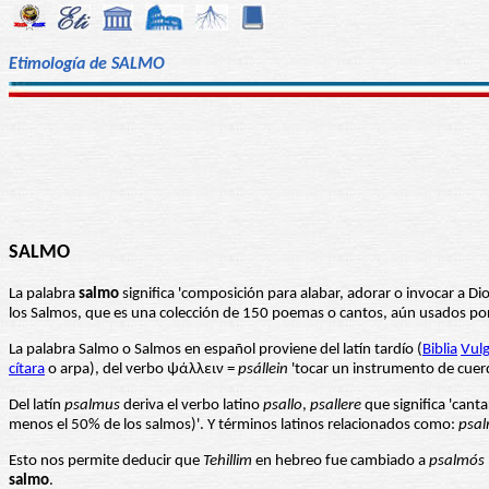
Etimología de SALMO
SALMO
La palabra
salmo
los Salmos, que es una colección de 150 poemas o cantos, aún usados por j
La palabra Salmo o Salmos en español proviene del latín tardío (
Biblia
Vul
cítara
o arpa), del verbo ψάλλειν =
psállein
'tocar un instrumento de cuerd
Del latín
psalmus
deriva el verbo latino
psallo
,
psallere
que significa 'canta
menos el 50% de los salmos)'. Y términos latinos relacionados como:
psal
Esto nos permite deducir que
Tehillim
en hebreo fue cambiado a
psalmós
salmo
.