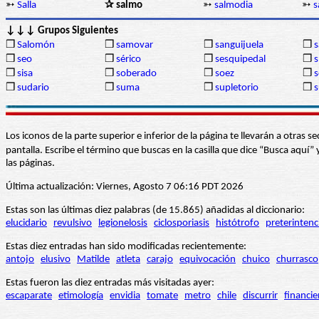
➳
Salla
✰ salmo
➳
salmodia
➳
s
↓↓↓ Grupos Siguientes
❒
Salomón
❒
samovar
❒
sanguijuela
❒
s
❒
seo
❒
sérico
❒
sesquipedal
❒
s
❒
sisa
❒
soberado
❒
soez
❒
s
❒
sudario
❒
suma
❒
supletorio
❒
s
Los iconos de la parte superior e inferior de la página te llevarán a otra
pantalla. Escribe el término que buscas en la casilla que dice “Busca aqu
las páginas.
Última actualización: Viernes, Agosto 7 06:16 PDT 2026
Estas son las últimas diez palabras (de 15.865) añadidas al diccionario:
elucidario
revulsivo
legionelosis
ciclosporiasis
histótrofo
preterintenc
Estas diez entradas han sido modificadas recientemente:
antojo
elusivo
Matilde
atleta
carajo
equivocación
chuico
churrasco
Estas fueron las diez entradas más visitadas ayer:
escaparate
etimología
envidia
tomate
metro
chile
discurrir
financie