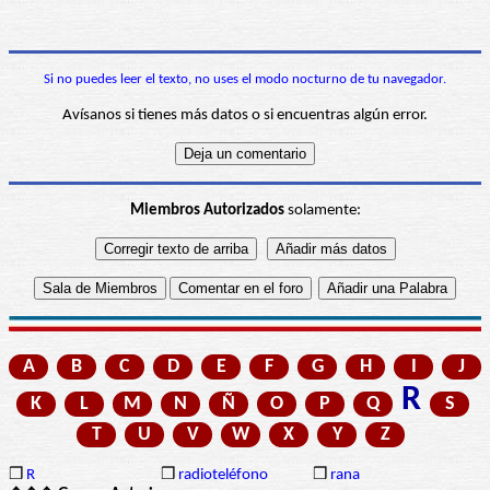
Si no puedes leer el texto, no uses el modo nocturno de tu navegador.
Avísanos si tienes más datos o si encuentras algún error.
Miembros Autorizados
solamente:
A
B
C
D
E
F
G
H
I
J
R
K
L
M
N
Ñ
O
P
Q
S
T
U
V
W
X
Y
Z
❒
R
❒
radioteléfono
❒
rana