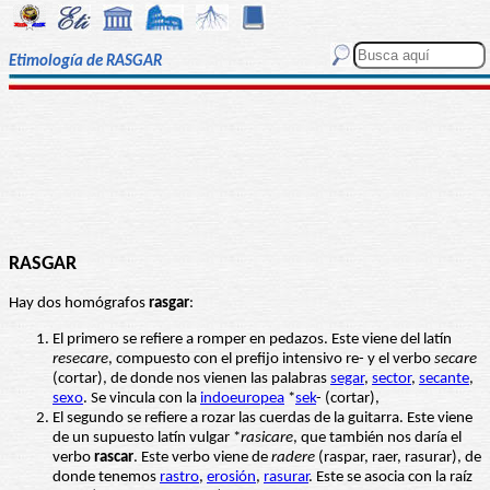
Etimología de RASGAR
RASGAR
Hay dos homógrafos
rasgar
:
El primero se refiere a romper en pedazos. Este viene del latín
resecare
, compuesto con el prefijo intensivo re- y el verbo
secare
(cortar), de donde nos vienen las palabras
segar
,
sector
,
secante
,
sexo
. Se vincula con la
indoeuropea
*
sek
- (cortar),
El segundo se refiere a rozar las cuerdas de la guitarra. Este viene
de un supuesto latín vulgar *
rasicare
, que también nos daría el
verbo
rascar
. Este verbo viene de
radere
(raspar, raer, rasurar), de
donde tenemos
rastro
,
erosión
,
rasurar
. Este se asocia con la raíz