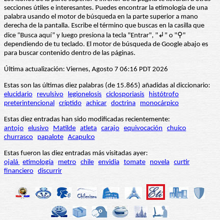
secciones útiles e interesantes. Puedes encontrar la etimología de una
palabra usando el motor de búsqueda en la parte superior a mano
derecha de la pantalla. Escribe el término que buscas en la casilla que
dice “Busca aquí” y luego presiona la tecla "Entrar", "↲" o "⚲"
dependiendo de tu teclado. El motor de búsqueda de Google abajo es
para buscar contenido dentro de las páginas.
Última actualización: Viernes, Agosto 7 06:16 PDT 2026
Estas son las últimas diez palabras (de 15.865) añadidas al diccionario:
elucidario
revulsivo
legionelosis
ciclosporiasis
histótrofo
preterintencional
críptido
achicar
doctrina
monocárpico
Estas diez entradas han sido modificadas recientemente:
antojo
elusivo
Matilde
atleta
carajo
equivocación
chuico
churrasco
papalote
Acapulco
Estas fueron las diez entradas más visitadas ayer:
ojalá
etimología
metro
chile
envidia
tomate
novela
curtir
financiero
discurrir