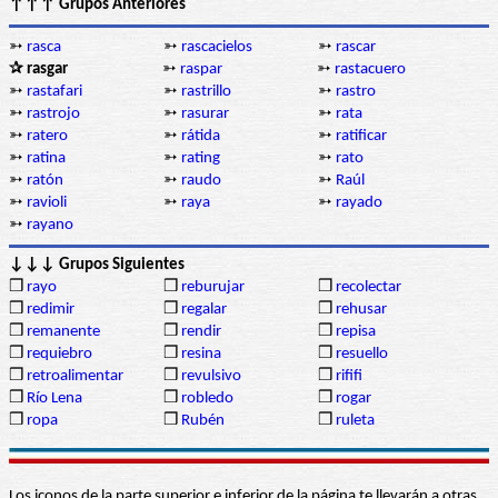
↑↑↑ Grupos Anteriores
➳
rasca
➳
rascacielos
➳
rascar
✰ rasgar
➳
raspar
➳
rastacuero
➳
rastafari
➳
rastrillo
➳
rastro
➳
rastrojo
➳
rasurar
➳
rata
➳
ratero
➳
rátida
➳
ratificar
➳
ratina
➳
rating
➳
rato
➳
ratón
➳
raudo
➳
Raúl
➳
ravioli
➳
raya
➳
rayado
➳
rayano
↓↓↓ Grupos Siguientes
❒
rayo
❒
reburujar
❒
recolectar
❒
redimir
❒
regalar
❒
rehusar
❒
remanente
❒
rendir
❒
repisa
❒
requiebro
❒
resina
❒
resuello
❒
retroalimentar
❒
revulsivo
❒
rififi
❒
Río Lena
❒
robledo
❒
rogar
❒
ropa
❒
Rubén
❒
ruleta
Los iconos de la parte superior e inferior de la página te llevarán a otras