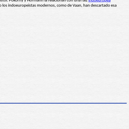
astor. Pokorny y Hofmann la relacionan con una raíz
indoeuropea
ro los indoeuropeistas modernos, como de Vaan, han descartado esa