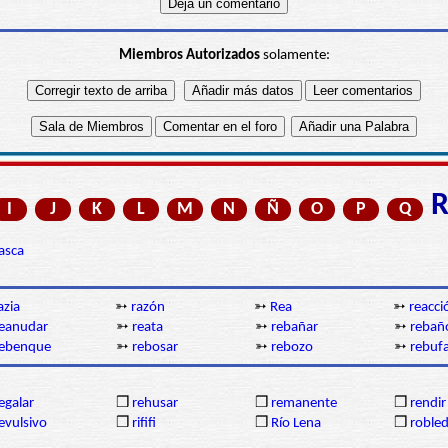
Miembros Autorizados
solamente:
I
J
K
L
M
N
Ñ
O
P
Q
asca
azia
➳
razón
➳
Rea
➳
reacci
eanudar
➳
reata
➳
rebañar
➳
rebañ
rebenque
➳
rebosar
➳
rebozo
➳
rebuf
egalar
❒
rehusar
❒
remanente
❒
rendir
evulsivo
❒
rififi
❒
Río Lena
❒
roble