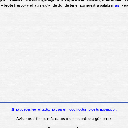
 que no tiene una etimología segura. No aparece en Watkins, ni en Robert-P
= brote fresco) y el latín
radix
, de donde tenemos nuestra palabra
raíz
. Pe
Si no puedes leer el texto, no uses el modo nocturno de tu navegador.
Avísanos si tienes más datos o si encuentras algún error.