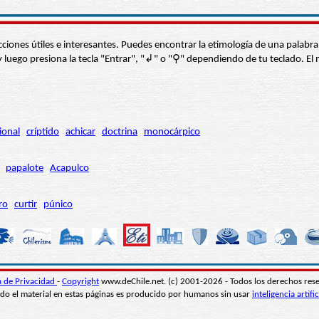
s secciones útiles e interesantes. Puedes encontrar la etimología de una pal
í” y luego presiona la tecla "Entrar", "↲" o "⚲" dependiendo de tu teclado.
ional
críptido
achicar
doctrina
monocárpico
papalote
Acapulco
ro
curtir
púnico
ca de Privacidad
-
Copyright
www.deChile.net. (c) 2001-2026 - Todos los derechos res
do el material en estas páginas es producido por humanos sin usar
inteligencia artific