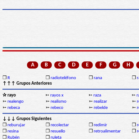
A
B
C
D
E
F
G
H
❒
R
❒
radioteléfono
❒
rana
❒
r
↑↑↑ Grupos Anteriores
✰ rayo
➳
rayos x
➳
raza
➳
r
➳
realengo
➳
realismo
➳
realizar
➳
r
➳
rebeca
➳
rebeco
➳
rebelde
➳
↓↓↓ Grupos Siguientes
❒
reburujar
❒
recolectar
❒
redimir
❒
r
❒
resina
❒
resuello
❒
retroalimentar
❒
r
❒
Rubén
❒
ruleta