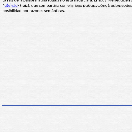
La raíz de la palabra latina
radius
no está nada clara. Ernout-Meillet dicen
*
u̯(e)rād
- (raíz), que compartiría con el griego ῥαδαμνώδης (
radameodes
posibilidad por razones semánticas.