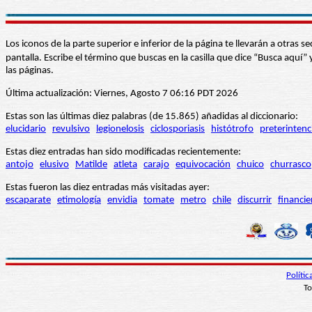
Los iconos de la parte superior e inferior de la página te llevarán a otra
pantalla. Escribe el término que buscas en la casilla que dice “Busca aqu
las páginas.
Última actualización: Viernes, Agosto 7 06:16 PDT 2026
Estas son las últimas diez palabras (de 15.865) añadidas al diccionario:
elucidario
revulsivo
legionelosis
ciclosporiasis
histótrofo
preterintenc
Estas diez entradas han sido modificadas recientemente:
antojo
elusivo
Matilde
atleta
carajo
equivocación
chuico
churrasco
Estas fueron las diez entradas más visitadas ayer:
escaparate
etimología
envidia
tomate
metro
chile
discurrir
financie
Políti
To