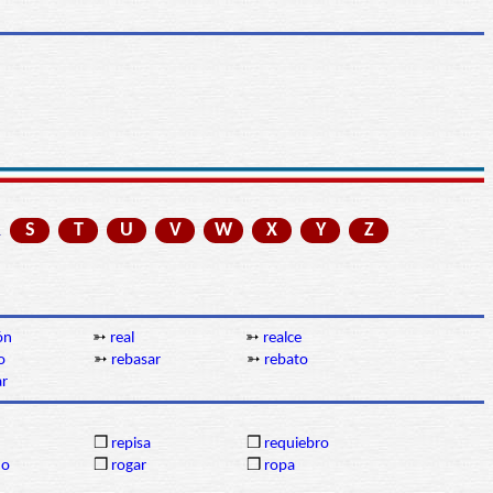
R
S
T
U
V
W
X
Y
Z
ón
➳
real
➳
realce
o
➳
rebasar
➳
rebato
ar
❒
repisa
❒
requiebro
do
❒
rogar
❒
ropa