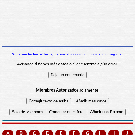
Si no puedes leer el texto, no uses el modo nocturno de tu navegador.
Avísanos si tienes más datos o si encuentras algún error.
Miembros Autorizados
solamente:
A
B
C
D
E
F
G
H
I
J