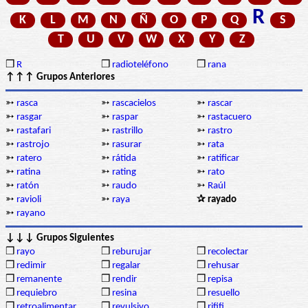
R
K
L
M
N
Ñ
O
P
Q
S
T
U
V
W
X
Y
Z
❒
R
❒
radioteléfono
❒
rana
↑↑↑ Grupos Anteriores
➳
rasca
➳
rascacielos
➳
rascar
➳
rasgar
➳
raspar
➳
rastacuero
➳
rastafari
➳
rastrillo
➳
rastro
➳
rastrojo
➳
rasurar
➳
rata
➳
ratero
➳
rátida
➳
ratificar
➳
ratina
➳
rating
➳
rato
➳
ratón
➳
raudo
➳
Raúl
➳
ravioli
➳
raya
✰ rayado
➳
rayano
↓↓↓ Grupos Siguientes
❒
rayo
❒
reburujar
❒
recolectar
❒
redimir
❒
regalar
❒
rehusar
❒
remanente
❒
rendir
❒
repisa
❒
requiebro
❒
resina
❒
resuello
❒
retroalimentar
❒
revulsivo
❒
rififi