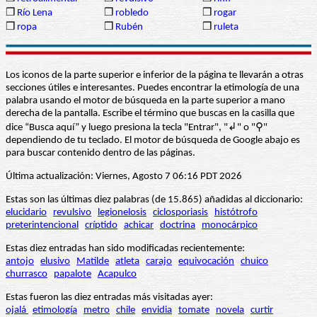
❒
Río Lena
❒
robledo
❒
rogar
❒
ropa
❒
Rubén
❒
ruleta
Los iconos de la parte superior e inferior de la página te llevarán a otras
secciones útiles e interesantes. Puedes encontrar la etimología de una
palabra usando el motor de búsqueda en la parte superior a mano
derecha de la pantalla. Escribe el término que buscas en la casilla que
dice “Busca aquí” y luego presiona la tecla "Entrar", "↲" o "⚲"
dependiendo de tu teclado. El motor de búsqueda de Google abajo es
para buscar contenido dentro de las páginas.
Última actualización: Viernes, Agosto 7 06:16 PDT 2026
Estas son las últimas diez palabras (de 15.865) añadidas al diccionario:
elucidario
revulsivo
legionelosis
ciclosporiasis
histótrofo
preterintencional
críptido
achicar
doctrina
monocárpico
Estas diez entradas han sido modificadas recientemente:
antojo
elusivo
Matilde
atleta
carajo
equivocación
chuico
churrasco
papalote
Acapulco
Estas fueron las diez entradas más visitadas ayer:
ojalá
etimología
metro
chile
envidia
tomate
novela
curtir