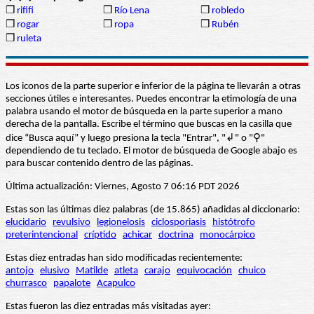
❒
rififi
❒
Río Lena
❒
robledo
❒
rogar
❒
ropa
❒
Rubén
❒
ruleta
Los iconos de la parte superior e inferior de la página te llevarán a otras
secciones útiles e interesantes. Puedes encontrar la etimología de una
palabra usando el motor de búsqueda en la parte superior a mano
derecha de la pantalla. Escribe el término que buscas en la casilla que
dice “Busca aquí” y luego presiona la tecla "Entrar", "↲" o "⚲"
dependiendo de tu teclado. El motor de búsqueda de Google abajo es
para buscar contenido dentro de las páginas.
Última actualización: Viernes, Agosto 7 06:16 PDT 2026
Estas son las últimas diez palabras (de 15.865) añadidas al diccionario:
elucidario
revulsivo
legionelosis
ciclosporiasis
histótrofo
preterintencional
críptido
achicar
doctrina
monocárpico
Estas diez entradas han sido modificadas recientemente:
antojo
elusivo
Matilde
atleta
carajo
equivocación
chuico
churrasco
papalote
Acapulco
Estas fueron las diez entradas más visitadas ayer: