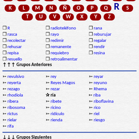
R
K
L
M
N
Ñ
O
P
Q
S
T
U
V
W
X
Y
Z
❒
R
❒
radioteléfono
❒
rana
❒
rasca
❒
rayo
❒
reburujar
❒
recolectar
❒
redimir
❒
regalar
❒
rehusar
❒
remanente
❒
rendir
❒
repisa
❒
requiebro
❒
resina
❒
resuello
❒
retroalimentar
↑↑↑ Grupos Anteriores
➳
revulsivo
➳
rey
➳
reyar
➳
reyerta
➳
Reyes Magos
➳
reyuno
➳
rezago
➳
rezar
➳
Rhema
➳
rhodiola
✰ ría
➳
riba
➳
ribera
➳
ribete
➳
riboflavina
➳
ribosoma
➳
ricino
➳
rico
➳
rictus
➳
ridículo
➳
riel
➳
rielar
➳
rienda
➳
riesgo
➳
rifa
↓↓↓ Grupos Siguientes