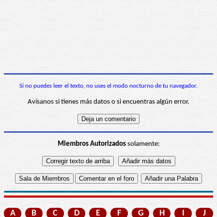
Si no puedes leer el texto, no uses el modo nocturno de tu navegador.
Avísanos si tienes más datos o si encuentras algún error.
Miembros Autorizados
solamente:
A
B
C
D
E
F
G
H
I
J