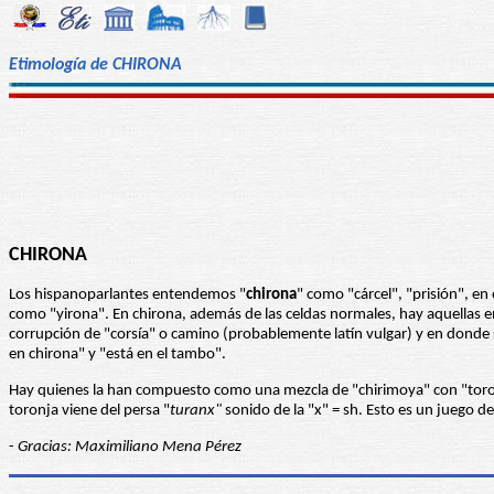
Etimología de CHIRONA
CHIRONA
Los hispanoparlantes entendemos "
chirona
" como "cárcel", "prisión", e
como "yirona". En chirona, además de las celdas normales, hay aquellas en l
corrupción de "corsía" o camino (probablemente latín vulgar) y en donde 
en chirona" y "está en el tambo".
Hay quienes la han compuesto como una mezcla de "chirimoya" con "toronj
toronja viene del persa "
turanx"
sonido de la "x" = sh. Esto es un juego 
-
Gracias: Maximiliano Mena Pérez