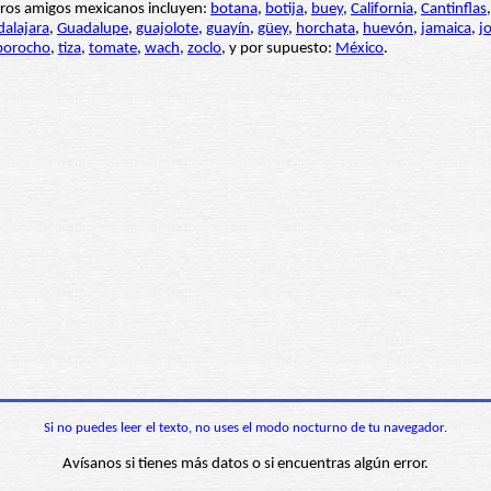
stros amigos mexicanos incluyen:
botana
,
botija
,
buey
,
California
,
Cantinflas
alajara
,
Guadalupe
,
guajolote
,
guayín
,
güey
,
horchata
,
huevón
,
jamaica
,
j
porocho
,
tiza
,
tomate
,
wach
,
zoclo
, y por supuesto:
México
.
Si no puedes leer el texto, no uses el modo nocturno de tu navegador.
Avísanos si tienes más datos o si encuentras algún error.