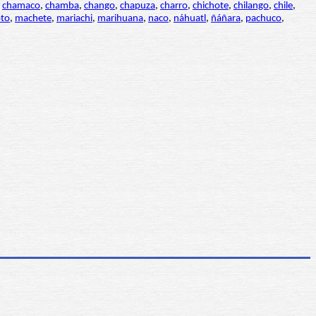
,
chamaco
,
chamba
,
chango
,
chapuza
,
charro
,
chichote
,
chilango
,
chile
,
oto
,
machete
,
mariachi
,
marihuana
,
naco
,
náhuatl
,
ñáñara
,
pachuco
,