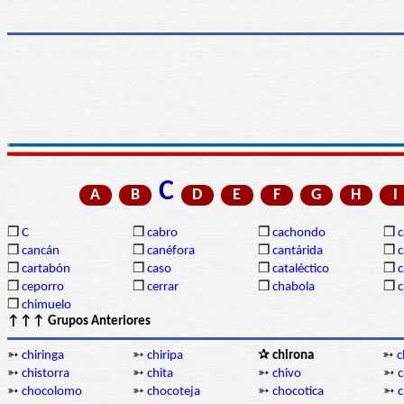
C
A
B
D
E
F
G
H
I
❒
C
❒
cabro
❒
cachondo
❒
c
❒
cancán
❒
canéfora
❒
cantárida
❒
c
❒
cartabón
❒
caso
❒
cataléctico
❒
c
❒
ceporro
❒
cerrar
❒
chabola
❒
c
❒
chimuelo
↑↑↑ Grupos Anteriores
➳
chiringa
➳
chiripa
✰ chirona
➳
c
➳
chistorra
➳
chita
➳
chivo
➳
➳
chocolomo
➳
chocoteja
➳
chocotica
➳
c