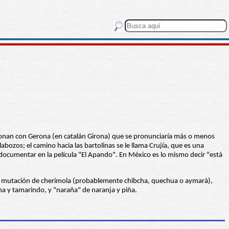
acionan con Gerona (en catalán Girona) que se pronunciaría más o menos
abozos; el camino hacia las bartolinas se le llama Crujía, que es una
 documentar en la película "El Apando". En México es lo mismo decir "está
 es mutación de cherimola (probablemente chibcha, quechua o aymarà),
a y tamarindo, y "naraña" de naranja y piña.