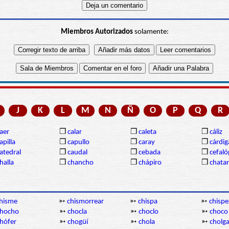
Miembros Autorizados
solamente:
J
K
L
M
N
Ñ
O
P
Q
R
aer
❒
calar
❒
caleta
❒
cáliz
apilla
❒
capullo
❒
caray
❒
cárdi
atedral
❒
caudal
❒
cebada
❒
cefal
halla
❒
chancho
❒
chápiro
❒
chatar
hisme
➳
chismorrear
➳
chispa
➳
chispe
chocho
➳
chocla
➳
choclo
➳
choco
hófer
➳
chogüí
➳
chola
➳
cholg