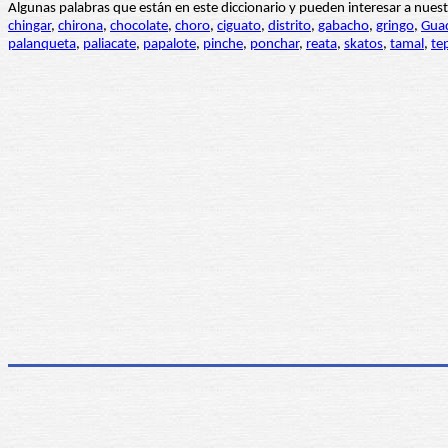
Algunas palabras que están en este diccionario y pueden interesar a nue
chingar
,
chirona
,
chocolate
,
choro
,
ciguato
,
distrito
,
gabacho
,
gringo
,
Guad
palanqueta
,
paliacate
,
papalote
,
pinche
,
ponchar
,
reata
,
skatos
,
tamal
,
te