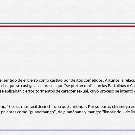
n el sentido de encierro como castigo por delitos cometidos. Algunos la rel
as que se castiga a los presos que "se portan mal", son las Bartolinas o Cal
se aplicaban ciertos tormentos de carácter sexual, cuyo proceso se intentó
a" (les es más fácil decir chirona que chironja). Por su parte, chirimoya
de palabras como "guanamango", de guanábana y mango; "limorindo", de lim