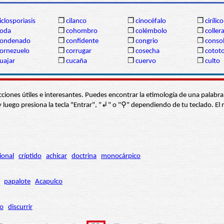
iclosporiasis
❒
cilanco
❒
cinocéfalo
❒
cirílico
coda
❒
cohombro
❒
colémbolo
❒
coller
condenado
❒
confidente
❒
congrio
❒
conso
ornezuelo
❒
corrugar
❒
cosecha
❒
cotot
uajar
❒
cucaña
❒
cuervo
❒
culto
s secciones útiles e interesantes. Puedes encontrar la etimología de una pal
í” y luego presiona la tecla "Entrar", "↲" o "⚲" dependiendo de tu teclado.
ional
críptido
achicar
doctrina
monocárpico
papalote
Acapulco
ro
discurrir