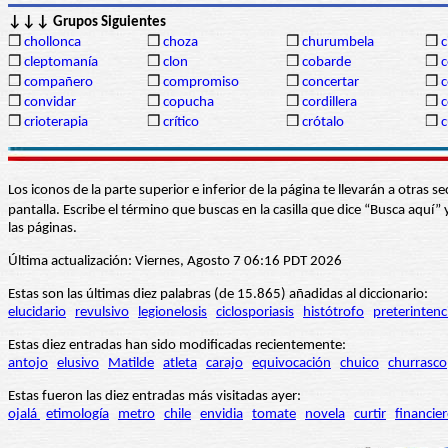
↓↓↓ Grupos Siguientes
❒
chollonca
❒
choza
❒
churumbela
❒
c
❒
cleptomanía
❒
clon
❒
cobarde
❒
❒
compañero
❒
compromiso
❒
concertar
❒
❒
convidar
❒
copucha
❒
cordillera
❒
c
❒
crioterapia
❒
crítico
❒
crótalo
❒
c
Los iconos de la parte superior e inferior de la página te llevarán a otra
pantalla. Escribe el término que buscas en la casilla que dice “Busca aqu
las páginas.
Última actualización: Viernes, Agosto 7 06:16 PDT 2026
Estas son las últimas diez palabras (de 15.865) añadidas al diccionario:
elucidario
revulsivo
legionelosis
ciclosporiasis
histótrofo
preterintenc
Estas diez entradas han sido modificadas recientemente:
antojo
elusivo
Matilde
atleta
carajo
equivocación
chuico
churrasco
Estas fueron las diez entradas más visitadas ayer:
ojalá
etimología
metro
chile
envidia
tomate
novela
curtir
financie