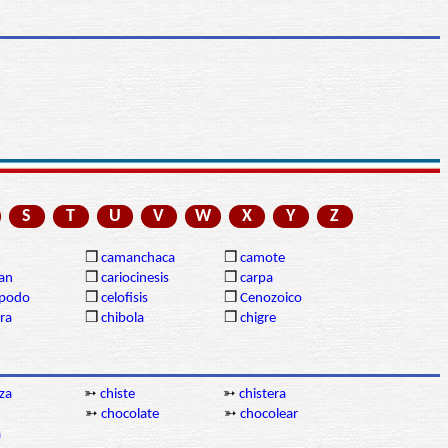
S
T
U
V
W
X
Y
Z
❒
camanchaca
❒
camote
gan
❒
cariocinesis
❒
carpa
ópodo
❒
celofisis
❒
Cenozoico
ra
❒
chibola
❒
chigre
za
➳
chiste
➳
chistera
➳
chocolate
➳
chocolear
a