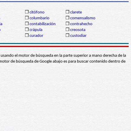
❒
citófono
❒
clarete
a
❒
columbario
❒
comensalismo
la
❒
contabilización
❒
contrahecho
o
❒
crápula
❒
creosota
❒
curador
❒
custodiar
abra usando el motor de búsqueda en la parte superior a mano derecha de la
 El motor de búsqueda de Google abajo es para buscar contenido dentro de