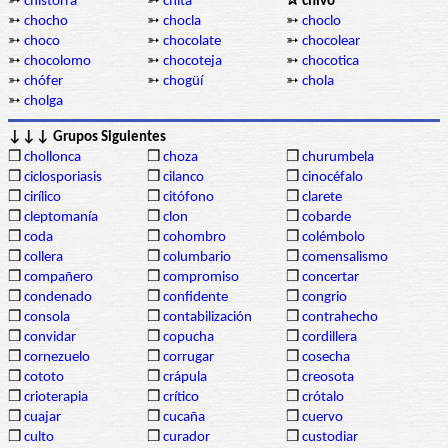
➳
chistorra
➳
chita
✰ chivo
➳
chocho
➳
chocla
➳
choclo
➳
choco
➳
chocolate
➳
chocolear
➳
chocolomo
➳
chocoteja
➳
chocotica
➳
chófer
➳
chogüí
➳
chola
➳
cholga
↓↓↓ Grupos Siguientes
❒
chollonca
❒
choza
❒
churumbela
❒
ciclosporiasis
❒
cilanco
❒
cinocéfalo
❒
cirílico
❒
citófono
❒
clarete
❒
cleptomanía
❒
clon
❒
cobarde
❒
coda
❒
cohombro
❒
colémbolo
❒
collera
❒
columbario
❒
comensalismo
❒
compañero
❒
compromiso
❒
concertar
❒
condenado
❒
confidente
❒
congrio
❒
consola
❒
contabilización
❒
contrahecho
❒
convidar
❒
copucha
❒
cordillera
❒
cornezuelo
❒
corrugar
❒
cosecha
❒
cototo
❒
crápula
❒
creosota
❒
crioterapia
❒
crítico
❒
crótalo
❒
cuajar
❒
cucaña
❒
cuervo
❒
culto
❒
curador
❒
custodiar