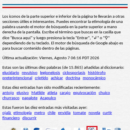
Los iconos de la parte superior e inferior de la página te llevarán a otras
secciones útiles e interesantes. Puedes encontrar la etimología de una
palabra usando el motor de búsqueda en la parte superior a mano
derecha de la pantalla. Escribe el término que buscas en la casilla que
dice “Busca aquí” y luego presiona la tecla "Entrar", "↲" o "⚲"
dependiendo de tu teclado. El motor de búsqueda de Google abajo es
para buscar contenido dentro de las páginas.
Última actualización: Viernes, Agosto 7 06:16 PDT 2026
Estas son las últimas diez palabras (de 15.865) añadidas al diccionario:
elucidario
revulsivo
legionelosis
ciclosporiasis
histótrofo
preterintencional
críptido
achicar
doctrina
monocárpico
Estas diez entradas han sido modificadas recientemente:
antojo
elusivo
Matilde
atleta
carajo
equivocación
chuico
churrasco
papalote
Acapulco
Estas fueron las diez entradas más visitadas ayer:
ojalá
etimología
metro
chile
envidia
tomate
novela
curtir
financiero
discurrir