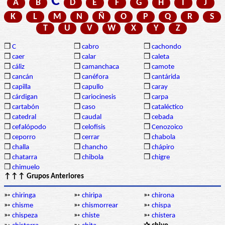
C
A
B
D
E
F
G
H
I
J
K
L
M
N
Ñ
O
P
Q
R
S
T
U
V
W
X
Y
Z
❒
C
❒
cabro
❒
cachondo
❒
caer
❒
calar
❒
caleta
❒
cáliz
❒
camanchaca
❒
camote
❒
cancán
❒
canéfora
❒
cantárida
❒
capilla
❒
capullo
❒
caray
❒
cárdigan
❒
cariocinesis
❒
carpa
❒
cartabón
❒
caso
❒
cataléctico
❒
catedral
❒
caudal
❒
cebada
❒
cefalópodo
❒
celofisis
❒
Cenozoico
❒
ceporro
❒
cerrar
❒
chabola
❒
challa
❒
chancho
❒
chápiro
❒
chatarra
❒
chibola
❒
chigre
❒
chimuelo
↑↑↑ Grupos Anteriores
➳
chiringa
➳
chiripa
➳
chirona
➳
chisme
➳
chismorrear
➳
chispa
➳
chispeza
➳
chiste
➳
chistera