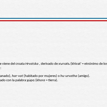
te viene del croata
Hrvatska
, derivado de xъrvatъ (khivat' = etnónimo de los
:
ganado),
har-vat
(habitado por mujeres) o
hu-urvatha
(amigo).
lado con la palabra χώρα (
khora
= tierra).