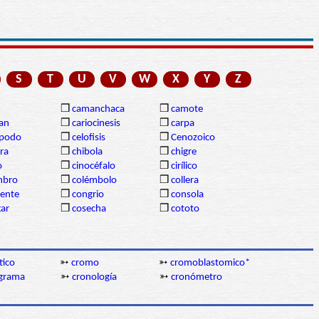
S
T
U
V
W
X
Y
Z
❒
camanchaca
❒
camote
gan
❒
cariocinesis
❒
carpa
ópodo
❒
celofisis
❒
Cenozoico
ra
❒
chibola
❒
chigre
o
❒
cinocéfalo
❒
cirílico
mbro
❒
colémbolo
❒
collera
dente
❒
congrio
❒
consola
gar
❒
cosecha
❒
cototo
tico
➳
cromo
➳
cromoblastomico*
grama
➳
cronología
➳
cronómetro