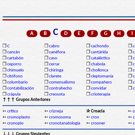
C
A
B
D
E
F
G
H
I
❒
C
❒
cabro
❒
cachondo
❒
c
❒
cancán
❒
canéfora
❒
cantárida
❒
c
❒
cartabón
❒
caso
❒
cataléctico
❒
c
❒
ceporro
❒
cerrar
❒
chabola
❒
c
❒
chimuelo
❒
chiringa
❒
chollonca
❒
c
❒
citófono
❒
clarete
❒
cleptomanía
❒
c
❒
columbario
❒
comensalismo
❒
compañero
❒
❒
contabilización
❒
contrahecho
❒
convidar
❒
❒
crápula
❒
creosota
❒
crioterapia
↑↑↑ Grupos Anteriores
➳
crítico
➳
crizneja
✰ Croacia
➳
c
➳
cromoplasto
➳
cromosoma
➳
cron
➳
c
➳
cronopio
➳
cronotanatología
➳
crooner
➳
c
↓↓↓ Grupos Siguientes