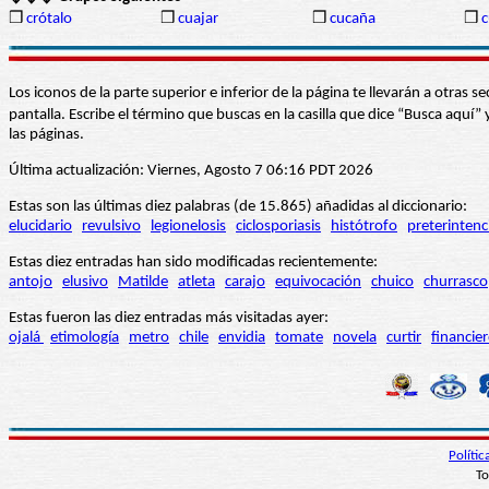
❒
crótalo
❒
cuajar
❒
cucaña
❒
c
Los iconos de la parte superior e inferior de la página te llevarán a otra
pantalla. Escribe el término que buscas en la casilla que dice “Busca aqu
las páginas.
Última actualización: Viernes, Agosto 7 06:16 PDT 2026
Estas son las últimas diez palabras (de 15.865) añadidas al diccionario:
elucidario
revulsivo
legionelosis
ciclosporiasis
histótrofo
preterintenc
Estas diez entradas han sido modificadas recientemente:
antojo
elusivo
Matilde
atleta
carajo
equivocación
chuico
churrasco
Estas fueron las diez entradas más visitadas ayer:
ojalá
etimología
metro
chile
envidia
tomate
novela
curtir
financie
Políti
To