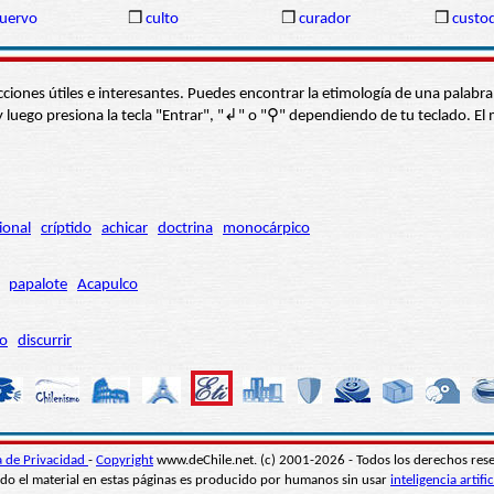
uervo
❒
culto
❒
curador
❒
custod
s secciones útiles e interesantes. Puedes encontrar la etimología de una pal
í” y luego presiona la tecla "Entrar", "↲" o "⚲" dependiendo de tu teclado.
ional
críptido
achicar
doctrina
monocárpico
papalote
Acapulco
ro
discurrir
ca de Privacidad
-
Copyright
www.deChile.net. (c) 2001-2026 - Todos los derechos res
do el material en estas páginas es producido por humanos sin usar
inteligencia artific