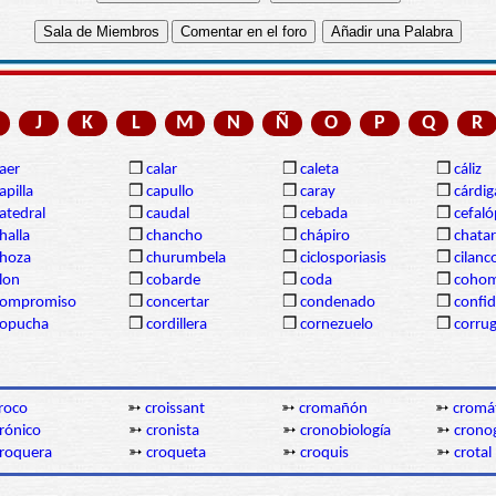
J
K
L
M
N
Ñ
O
P
Q
R
aer
❒
calar
❒
caleta
❒
cáliz
apilla
❒
capullo
❒
caray
❒
cárdi
atedral
❒
caudal
❒
cebada
❒
cefal
halla
❒
chancho
❒
chápiro
❒
chatar
hoza
❒
churumbela
❒
ciclosporiasis
❒
cilanc
lon
❒
cobarde
❒
coda
❒
coho
compromiso
❒
concertar
❒
condenado
❒
confi
copucha
❒
cordillera
❒
cornezuelo
❒
corru
roco
➳
croissant
➳
cromañón
➳
cromá
rónico
➳
cronista
➳
cronobiología
➳
crono
roquera
➳
croqueta
➳
croquis
➳
crotal