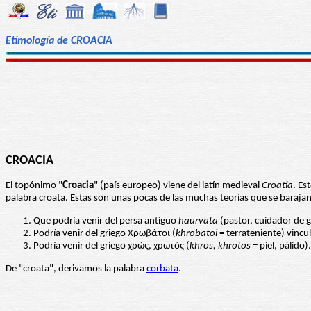
Etimología de CROACIA
CROACIA
El topónimo "
Croacia
" (país europeo) viene del latín medieval
Croatia
. Es
palabra croata. Estas son unas pocas de las muchas teorías que se barajan
Que podría venir del persa antiguo
haurvata
(pastor, cuidador de 
Podría venir del griego Χρωβάτοι (
khrobatoi
= terrateniente) vincu
Podría venir del griego χρώς, χρωτός (
khros, khrotos
= piel, pálido).
De "croata", derivamos la palabra
corbata
.