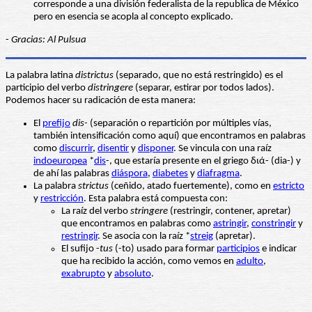
corresponde a una división federalista de la republica de México
pero en esencia se acopla al concepto explicado.
-
Gracias: Al Pulsua
La palabra latina
districtus
(separado, que no está restringido) es el
participio del verbo
distringere
(separar, estirar por todos lados).
Podemos hacer su radicación de esta manera:
El
prefijo
dis-
(separación o repartición por múltiples vías,
también intensificación como aquí) que encontramos en palabras
como
discurrir
,
disentir
y
disponer
. Se vincula con una raíz
indoeuropea
*
dis
-, que estaría presente en el griego διά- (dia-) y
de ahí las palabras
diáspora
,
diabetes
y
diafragma
.
La palabra
strictus
(ceñido, atado fuertemente), como en
estricto
y
restricción
. Esta palabra está compuesta con:
La raíz del verbo
stringere
(restringir, contener, apretar)
que encontramos en palabras como
astringir
,
constringir
y
restringir
. Se asocia con la raíz *
streig
(apretar).
El sufijo -
tus
(-to) usado para formar
participios
e indicar
que ha recibido la acción, como vemos en
adulto
,
exabrupto
y
absoluto
.