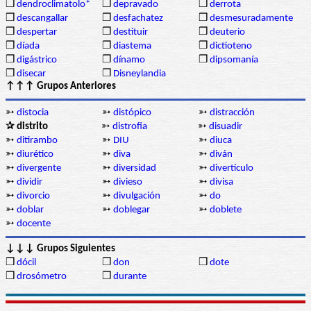
❒
dendroclimatolo*
❒
depravado
❒
derrota
❒
descangallar
❒
desfachatez
❒
desmesuradamente
❒
despertar
❒
destituir
❒
deuterio
❒
díada
❒
diastema
❒
dictioteno
❒
digástrico
❒
dínamo
❒
dipsomanía
❒
disecar
❒
Disneylandia
↑↑↑ Grupos Anteriores
➳
distocia
➳
distópico
➳
distracción
✰ distrito
➳
distrofia
➳
disuadir
➳
ditirambo
➳
DIU
➳
diuca
➳
diurético
➳
diva
➳
diván
➳
divergente
➳
diversidad
➳
divertículo
➳
dividir
➳
divieso
➳
divisa
➳
divorcio
➳
divulgación
➳
do
➳
doblar
➳
doblegar
➳
doblete
➳
docente
↓↓↓ Grupos Siguientes
❒
dócil
❒
don
❒
dote
❒
drosómetro
❒
durante