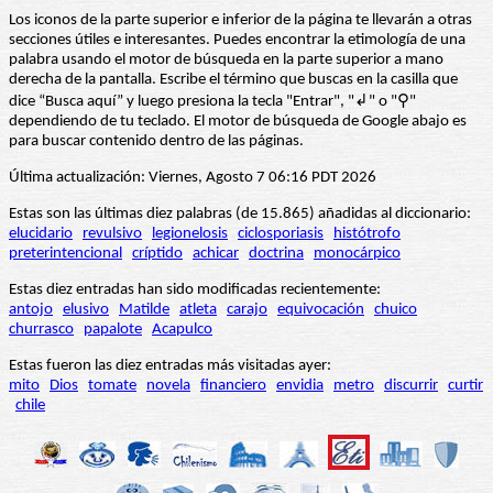
Los iconos de la parte superior e inferior de la página te llevarán a otras
secciones útiles e interesantes. Puedes encontrar la etimología de una
palabra usando el motor de búsqueda en la parte superior a mano
derecha de la pantalla. Escribe el término que buscas en la casilla que
dice “Busca aquí” y luego presiona la tecla "Entrar", "↲" o "⚲"
dependiendo de tu teclado. El motor de búsqueda de Google abajo es
para buscar contenido dentro de las páginas.
Última actualización: Viernes, Agosto 7 06:16 PDT 2026
Estas son las últimas diez palabras (de 15.865) añadidas al diccionario:
elucidario
revulsivo
legionelosis
ciclosporiasis
histótrofo
preterintencional
críptido
achicar
doctrina
monocárpico
Estas diez entradas han sido modificadas recientemente:
antojo
elusivo
Matilde
atleta
carajo
equivocación
chuico
churrasco
papalote
Acapulco
Estas fueron las diez entradas más visitadas ayer:
mito
Dios
tomate
novela
financiero
envidia
metro
discurrir
curtir
chile