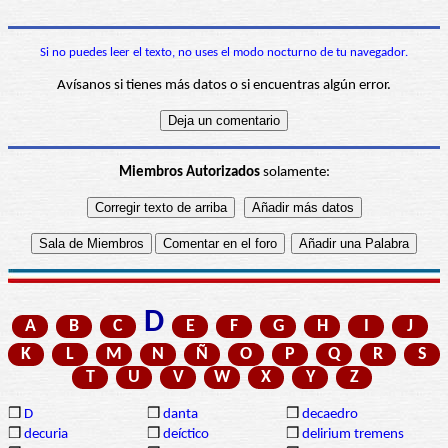
Si no puedes leer el texto, no uses el modo nocturno de tu navegador.
Avísanos si tienes más datos o si encuentras algún error.
Miembros Autorizados
solamente:
D
A
B
C
E
F
G
H
I
J
K
L
M
N
Ñ
O
P
Q
R
S
T
U
V
W
X
Y
Z
❒
D
❒
danta
❒
decaedro
❒
decuria
❒
deíctico
❒
delirium tremens