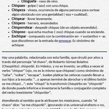
Chisguete
- vaso de vino.
Chispazo
- golpe (-azo) con una chispa.
Chispeza
- viveza, ocurrencia de alguna persona para sortear
algún obstáculo con una genialidad (-eza = cualidad).
Chispear
- llover levemente.
Chispero
- herrero, encendedor.
Chisporrotear
- despedir chispas (de un objeto encendido).
Chisposo
- que echa muchas (-oso) chispas cuando se enciende.
Enchispar
- compuesto con la combinación en- + sustantivo + -ar,
que discutimos en la entrada de
empezar
. Es sinónimo de
achispar.
Hay una palabrita, relacionada con esta familia, que circuló por años a
través del personaje "el chavo", de Roberto Gómez Bolaños
(Chespirito):
chispotió
. En México, y no es invento, se utiliza a veces el
verbo "
chispar
" (ojo, no es lo mismo que chispear) como sinónimo de
"zafar", "soltar", "escapar". Suelen platicar las señoras cuando llevan a
sus hijos a la escuela: "...y apenas terminé de abrochar y el último botón
se me
chispó
..."; este "chispó" lo transformó Chespirito en "
chispotió
"
de donde puede inferirse e inventarse la familia y conjugación completa
del verbo inexistente "
chispotiar
".
Atendiendo al sentido que le atribuyen los mexicanos, cuando "el
chavo" dice: "se me
chispotió
", ignorando si es universal el efecto o no,