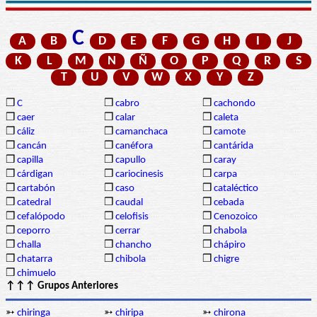
C
A
B
D
E
F
G
H
I
J
K
L
M
N
Ñ
O
P
Q
R
S
T
U
V
W
X
Y
Z
❒
C
❒
cabro
❒
cachondo
❒
caer
❒
calar
❒
caleta
❒
cáliz
❒
camanchaca
❒
camote
❒
cancán
❒
canéfora
❒
cantárida
❒
capilla
❒
capullo
❒
caray
❒
cárdigan
❒
cariocinesis
❒
carpa
❒
cartabón
❒
caso
❒
cataléctico
❒
catedral
❒
caudal
❒
cebada
❒
cefalópodo
❒
celofisis
❒
Cenozoico
❒
ceporro
❒
cerrar
❒
chabola
❒
challa
❒
chancho
❒
chápiro
❒
chatarra
❒
chibola
❒
chigre
❒
chimuelo
↑↑↑ Grupos Anteriores
➳
chiringa
➳
chiripa
➳
chirona