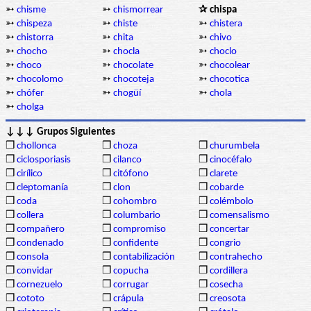
➳
chisme
➳
chismorrear
✰ chispa
➳
chispeza
➳
chiste
➳
chistera
➳
chistorra
➳
chita
➳
chivo
➳
chocho
➳
chocla
➳
choclo
➳
choco
➳
chocolate
➳
chocolear
➳
chocolomo
➳
chocoteja
➳
chocotica
➳
chófer
➳
chogüí
➳
chola
➳
cholga
↓↓↓ Grupos Siguientes
❒
chollonca
❒
choza
❒
churumbela
❒
ciclosporiasis
❒
cilanco
❒
cinocéfalo
❒
cirílico
❒
citófono
❒
clarete
❒
cleptomanía
❒
clon
❒
cobarde
❒
coda
❒
cohombro
❒
colémbolo
❒
collera
❒
columbario
❒
comensalismo
❒
compañero
❒
compromiso
❒
concertar
❒
condenado
❒
confidente
❒
congrio
❒
consola
❒
contabilización
❒
contrahecho
❒
convidar
❒
copucha
❒
cordillera
❒
cornezuelo
❒
corrugar
❒
cosecha
❒
cototo
❒
crápula
❒
creosota