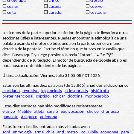
❒
crioterapia
❒
crítico
❒
crótalo
❒
cuajar
❒
cucaña
❒
cuervo
❒
culto
❒
curador
❒
custodiar
Los iconos de la parte superior e inferior de la página te llevarán a otras
secciones útiles e interesantes. Puedes encontrar la etimología de una
palabra usando el motor de búsqueda en la parte superior a mano
derecha de la pantalla. Escribe el término que buscas en la casilla que
dice “Busca aquí” y luego presiona la tecla "Entrar", "↲" o "⚲"
dependiendo de tu teclado. El motor de búsqueda de Google abajo es
para buscar contenido dentro de las páginas.
Última actualización: Viernes, Julio 31 05:08 PDT 2026
Estas son las últimas diez palabras (de 15.865) añadidas al diccionario:
elucidario
revulsivo
legionelosis
ciclosporiasis
histótrofo
preterintencional
críptido
achicar
doctrina
monocárpico
Estas diez entradas han sido modificadas recientemente:
elusivo
Matilde
atleta
carajo
equivocación
chuico
churrasco
papalote
Acapulco
anémona
Estas fueron las diez entradas más visitadas ayer:
Torá
etimología
arma
chile
anti
metro
ico
Biblia
economía
para