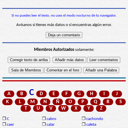
Si no puedes leer el texto, no uses el modo nocturno de tu navegador.
Avísanos si tienes más datos o si encuentras algún error.
Miembros Autorizados
solamente:
C
A
B
D
E
F
G
H
I
J
K
L
M
N
Ñ
O
P
Q
R
S
T
U
V
W
X
Y
Z
❒
C
❒
cabro
❒
cachondo
❒
caer
❒
calar
❒
caleta