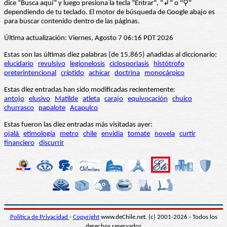
dice “Busca aquí” y luego presiona la tecla "Entrar", "↲" o "⚲"
dependiendo de tu teclado. El motor de búsqueda de Google abajo es
para buscar contenido dentro de las páginas.
Última actualización: Viernes, Agosto 7 06:16 PDT 2026
Estas son las últimas diez palabras (de 15.865) añadidas al diccionario:
elucidario
revulsivo
legionelosis
ciclosporiasis
histótrofo
preterintencional
críptido
achicar
doctrina
monocárpico
Estas diez entradas han sido modificadas recientemente:
antojo
elusivo
Matilde
atleta
carajo
equivocación
chuico
churrasco
papalote
Acapulco
Estas fueron las diez entradas más visitadas ayer:
ojalá
etimología
metro
chile
envidia
tomate
novela
curtir
financiero
discurrir
Política de Privacidad
-
Copyright
www.deChile.net. (c) 2001-2026 - Todos los
derechos reservados