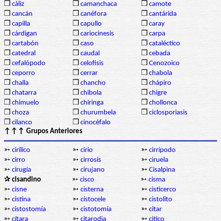
❒
cáliz
❒
camanchaca
❒
camote
❒
cancán
❒
canéfora
❒
cantárida
❒
capilla
❒
capullo
❒
caray
❒
cárdigan
❒
cariocinesis
❒
carpa
❒
cartabón
❒
caso
❒
cataléctico
❒
catedral
❒
caudal
❒
cebada
❒
cefalópodo
❒
celofisis
❒
Cenozoico
❒
ceporro
❒
cerrar
❒
chabola
❒
challa
❒
chancho
❒
chápiro
❒
chatarra
❒
chibola
❒
chigre
❒
chimuelo
❒
chiringa
❒
chollonca
❒
choza
❒
churumbela
❒
ciclosporiasis
❒
cilanco
❒
cinocéfalo
↑↑↑ Grupos Anteriores
➳
cirílico
➳
cirio
➳
cirrípodo
➳
cirro
➳
cirrosis
➳
ciruela
➳
cirugía
➳
cirujano
➳
Cisalpina
✰ cisandino
➳
cisco
➳
cisma
➳
cisne
➳
cisterna
➳
cisticerco
➳
cistina
➳
cistocele
➳
cistolito
➳
cistostomía
➳
cistotomía
➳
citar
➳
cítara
➳
citarodia
➳
citico