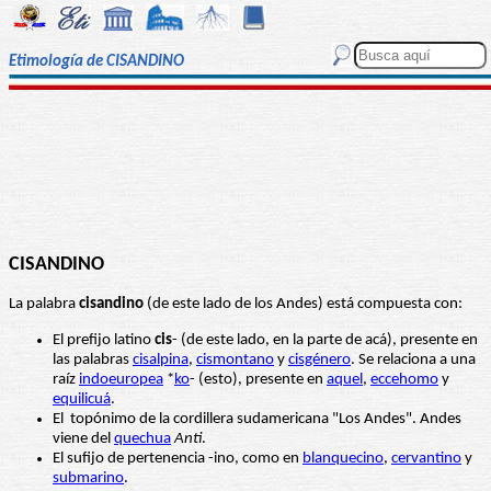
Etimología de CISANDINO
CISANDINO
La palabra
cisandino
(de este lado de los Andes) está compuesta con:
El prefijo latino
cis
- (de este lado, en la parte de acá), presente en
las palabras
cisalpina
,
cismontano
y
cisgénero
. Se relaciona a una
raíz
indoeuropea
*
ko
- (esto), presente en
aquel
,
eccehomo
y
equilicuá
.
El topónimo de la cordillera sudamericana "Los Andes". Andes
viene del
quechua
Anti
.
El sufijo de pertenencia -ino, como en
blanquecino
,
cervantino
y
submarino
.