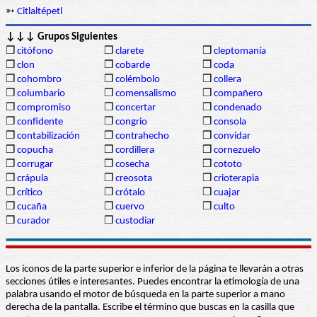
➳
Citlaltépetl
↓↓↓ Grupos Siguientes
❒
citófono
❒
clarete
❒
cleptomanía
❒
clon
❒
cobarde
❒
coda
❒
cohombro
❒
colémbolo
❒
collera
❒
columbario
❒
comensalismo
❒
compañero
❒
compromiso
❒
concertar
❒
condenado
❒
confidente
❒
congrio
❒
consola
❒
contabilización
❒
contrahecho
❒
convidar
❒
copucha
❒
cordillera
❒
cornezuelo
❒
corrugar
❒
cosecha
❒
cototo
❒
crápula
❒
creosota
❒
crioterapia
❒
crítico
❒
crótalo
❒
cuajar
❒
cucaña
❒
cuervo
❒
culto
❒
curador
❒
custodiar
Los iconos de la parte superior e inferior de la página te llevarán a otras
secciones útiles e interesantes. Puedes encontrar la etimología de una
palabra usando el motor de búsqueda en la parte superior a mano
derecha de la pantalla. Escribe el término que buscas en la casilla que