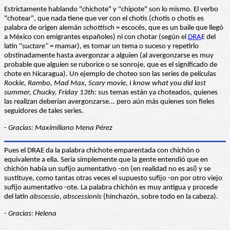
Estrictamente hablando "chichote" y "chipote" son lo mismo. El verbo
"chotear", que nada tiene que ver con el chotis (chotis o chotís es
palabra de origen alemán
schottisch
= escocés, que es un baile que llegó
a México con emigrantes españoles) ni con chotar (según el
DRA
E del
latín "
suctare"
= mamar), es tomar un tema o suceso y repetirlo
obstinadamente hasta avergonzar a alguien (al avergonzarse es muy
probable que alguien se ruborice o se sonroje, que es el significado de
chote en Nicaragua). Un ejemplo de choteo son las series de películas
Rockie, Rambo, Mad Max, Scary movie, I know what you did last
summer, Chucky, Friday 13th:
sus temas están ya choteados, quienes
las realizan deberían avergonzarse... pero aún más quienes son fieles
seguidores de tales series.
-
Gracias: Maximiliano Mena Pérez
Pues el DRAE da la palabra chichote emparentada con chichón o
equivalente a ella. Sería simplemente que la gente entendió que en
chichón había un sufijo aumentativo -on (en realidad no es así) y se
sustituye, como tantas otras veces el supuesto sufijo -on por otro viejo
sufijo aumentativo -ote. La palabra chichón es muy antigua y procede
del latín
abscessio, abscessionis
(hinchazón, sobre todo en la cabeza).
- Gracias: Helena