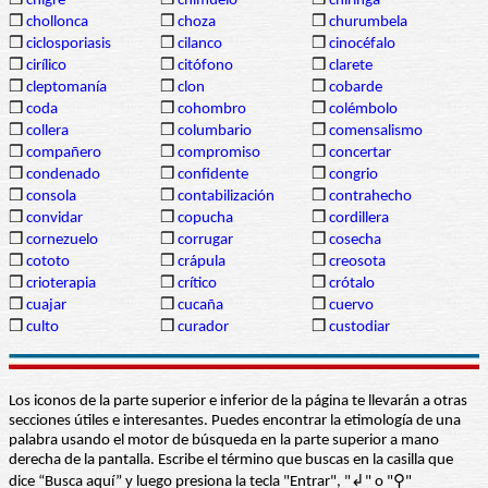
❒
chigre
❒
chimuelo
❒
chiringa
❒
chollonca
❒
choza
❒
churumbela
❒
ciclosporiasis
❒
cilanco
❒
cinocéfalo
❒
cirílico
❒
citófono
❒
clarete
❒
cleptomanía
❒
clon
❒
cobarde
❒
coda
❒
cohombro
❒
colémbolo
❒
collera
❒
columbario
❒
comensalismo
❒
compañero
❒
compromiso
❒
concertar
❒
condenado
❒
confidente
❒
congrio
❒
consola
❒
contabilización
❒
contrahecho
❒
convidar
❒
copucha
❒
cordillera
❒
cornezuelo
❒
corrugar
❒
cosecha
❒
cototo
❒
crápula
❒
creosota
❒
crioterapia
❒
crítico
❒
crótalo
❒
cuajar
❒
cucaña
❒
cuervo
❒
culto
❒
curador
❒
custodiar
Los iconos de la parte superior e inferior de la página te llevarán a otras
secciones útiles e interesantes. Puedes encontrar la etimología de una
palabra usando el motor de búsqueda en la parte superior a mano
derecha de la pantalla. Escribe el término que buscas en la casilla que
dice “Busca aquí” y luego presiona la tecla "Entrar", "↲" o "⚲"