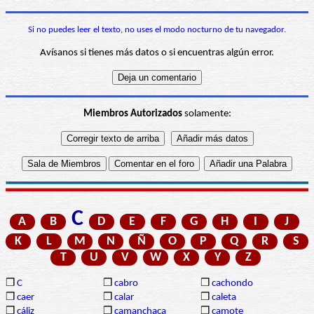
Si no puedes leer el texto, no uses el modo nocturno de tu navegador.
Avísanos si tienes más datos o si encuentras algún error.
Miembros Autorizados
solamente:
C
A
B
D
E
F
G
H
I
J
K
L
M
N
Ñ
O
P
Q
R
S
T
U
V
W
X
Y
Z
❒
C
❒
cabro
❒
cachondo
❒
caer
❒
calar
❒
caleta
❒
cáliz
❒
camanchaca
❒
camote