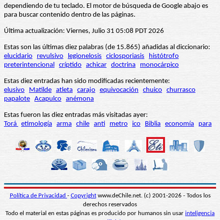
dependiendo de tu teclado. El motor de búsqueda de Google abajo es
para buscar contenido dentro de las páginas.
Última actualización: Viernes, Julio 31 05:08 PDT 2026
Estas son las últimas diez palabras (de 15.865) añadidas al diccionario:
elucidario
revulsivo
legionelosis
ciclosporiasis
histótrofo
preterintencional
críptido
achicar
doctrina
monocárpico
Estas diez entradas han sido modificadas recientemente:
elusivo
Matilde
atleta
carajo
equivocación
chuico
churrasco
papalote
Acapulco
anémona
Estas fueron las diez entradas más visitadas ayer:
Torá
etimología
arma
chile
anti
metro
ico
Biblia
economía
para
Política de Privacidad
-
Copyright
www.deChile.net. (c) 2001-2026 - Todos los
derechos reservados
Todo el material en estas páginas es producido por humanos sin usar
inteligencia