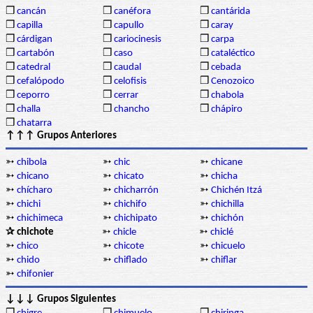
❒
cancán
❒
canéfora
❒
cantárida
❒
capilla
❒
capullo
❒
caray
❒
cárdigan
❒
cariocinesis
❒
carpa
❒
cartabón
❒
caso
❒
cataléctico
❒
catedral
❒
caudal
❒
cebada
❒
cefalópodo
❒
celofisis
❒
Cenozoico
❒
ceporro
❒
cerrar
❒
chabola
❒
challa
❒
chancho
❒
chápiro
❒
chatarra
↑↑↑ Grupos Anteriores
➳
chibola
➳
chic
➳
chicane
➳
chicano
➳
chicato
➳
chicha
➳
chícharo
➳
chicharrón
➳
Chichén Itzá
➳
chichi
➳
chichifo
➳
chichilla
➳
chichimeca
➳
chichipato
➳
chichón
✰ chichote
➳
chicle
➳
chiclé
➳
chico
➳
chicote
➳
chicuelo
➳
chido
➳
chiflado
➳
chiflar
➳
chifonier
↓↓↓ Grupos Siguientes