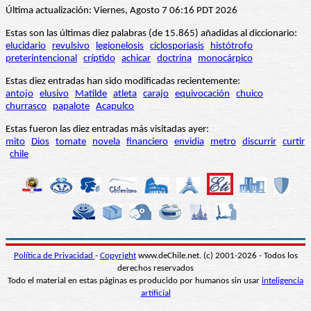
Última actualización: Viernes, Agosto 7 06:16 PDT 2026
Estas son las últimas diez palabras (de 15.865) añadidas al diccionario:
elucidario
revulsivo
legionelosis
ciclosporiasis
histótrofo
preterintencional
críptido
achicar
doctrina
monocárpico
Estas diez entradas han sido modificadas recientemente:
antojo
elusivo
Matilde
atleta
carajo
equivocación
chuico
churrasco
papalote
Acapulco
Estas fueron las diez entradas más visitadas ayer:
mito
Dios
tomate
novela
financiero
envidia
metro
discurrir
curtir
chile
Política de Privacidad
-
Copyright
www.deChile.net. (c) 2001-2026 - Todos los
derechos reservados
Todo el material en estas páginas es producido por humanos sin usar
inteligencia
artificial