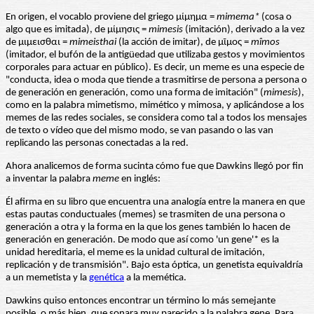
En origen, el vocablo proviene del griego μίμημα =
mimema*
(cosa o
algo que es imitada), de μίμησις =
mimesis
(imitación), derivado a la vez
de μιμεισθαι =
mimeisthai
(la acción de imitar), de μῖμος =
mîmos
(imitador, el bufón de la antigüedad que utilizaba gestos y movimientos
corporales para actuar en público). Es decir, un meme es una especie de
"conducta, idea o moda que tiende a trasmitirse de persona a persona o
de generación en generación, como una forma de imitación" (
mimesis
),
como en la palabra mimetismo, mimético y mimosa, y aplicándose a los
memes de las redes sociales, se considera como tal a todos los mensajes
de texto o vídeo que del mismo modo, se van pasando o las van
replicando las personas conectadas a la red.
Ahora analicemos de forma sucinta cómo fue que Dawkins llegó por fin
a inventar la palabra
meme
en inglés:
Él afirma en su libro que encuentra una analogía entre la manera en que
estas pautas conductuales (memes) se trasmiten de una persona o
generación a otra y la forma en la que los genes también lo hacen de
generación en generación. De modo que así como 'un gene'* es la
unidad hereditaria, el meme es la unidad cultural de imitación,
replicación y de transmisión". Bajo esta óptica, un genetista equivaldría
a un memetista y la
genética
a la memética.
Dawkins quiso entonces encontrar un término lo más semejante
posible, o más bien, que sonara muy parecido a la palabra gene. Para