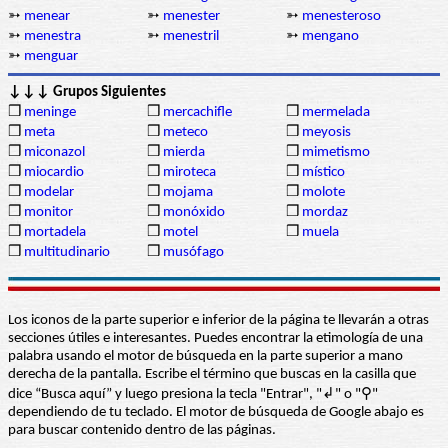
➳
menear
➳
menester
➳
menesteroso
➳
menestra
➳
menestril
➳
mengano
➳
menguar
↓↓↓ Grupos Siguientes
❒
meninge
❒
mercachifle
❒
mermelada
❒
meta
❒
meteco
❒
meyosis
❒
miconazol
❒
mierda
❒
mimetismo
❒
miocardio
❒
miroteca
❒
místico
❒
modelar
❒
mojama
❒
molote
❒
monitor
❒
monóxido
❒
mordaz
❒
mortadela
❒
motel
❒
muela
❒
multitudinario
❒
musófago
Los iconos de la parte superior e inferior de la página te llevarán a otras
secciones útiles e interesantes. Puedes encontrar la etimología de una
palabra usando el motor de búsqueda en la parte superior a mano
derecha de la pantalla. Escribe el término que buscas en la casilla que
dice “Busca aquí” y luego presiona la tecla "Entrar", "↲" o "⚲"
dependiendo de tu teclado. El motor de búsqueda de Google abajo es
para buscar contenido dentro de las páginas.