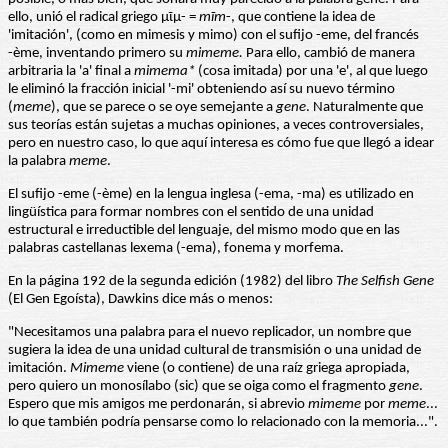
ello, unió el radical griego μῖμ- =
mīm
-, que contiene la idea de
'imitación', (como en mimesis y mimo) con el sufijo -eme, del francés
-ème, inventando primero su
mimeme.
Para ello, cambió de manera
arbitraria la 'a' final a
mimema*
(cosa imitada) por una 'e', al que luego
le eliminó la fracción inicial '-mi' obteniendo así su nuevo término
(
meme
), que se parece o se oye semejante a
gene
. Naturalmente que
sus teorías están sujetas a muchas opiniones, a veces controversiales,
pero en nuestro caso, lo que aquí interesa es cómo fue que llegó a idear
la palabra
meme
.
El sufijo -eme (-ème) en la lengua inglesa (-ema, -ma) es utilizado en
lingüística para formar nombres con el sentido de una unidad
estructural e irreductible del lenguaje, del mismo modo que en las
palabras castellanas lexema (-ema), fonema y morfema.
En la página 192 de la segunda edición (1982) del libro
The Selfish Gene
(El Gen Egoísta), Dawkins dice más o menos:
"Necesitamos una palabra para el nuevo replicador, un nombre que
sugiera la idea de una unidad cultural de transmisión o una unidad de
imitación.
Mimeme
viene (o contiene) de una raíz griega apropiada,
pero quiero un monosílabo (sic) que se oiga como el fragmento
gene
.
Espero que mis amigos me perdonarán, si abrevio
mimeme
por
meme
...
lo que también podría pensarse como lo relacionado con la memoria...".