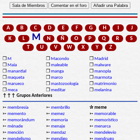
A
B
C
D
E
F
G
H
I
J
M
K
L
N
Ñ
O
P
Q
R
S
T
U
V
W
X
Y
Z
❒
M
❒
Macondo
❒
Madrid
❒
Maia
❒
maleable
❒
malware
❒
manantial
❒
manga
❒
manopla
❒
maqueta
❒
marco
❒
marmota
❒
marueco
❒
mastozoología
❒
matrimonio
❒
meca
❒
meditar
❒
melanina
↑↑↑ Grupos Anteriores
➳
membresía
➳
membrillo
✰ meme
➳
memento
➳
memez
➳
memorable
➳
memorándum
➳
memoria
➳
memorístico
➳
ménade
➳
menaje
➳
menarca
➳
mención
➳
mendaz
➳
mendelevio
➳
mendelismo
➳
mendigo
➳
mendrugo