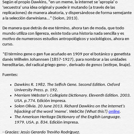
Según el propio Dawkins, "en un meme, la internet se 'apropia' o
'secuestra' una idea original y puede ir mutando (a través de las
replicaciones) de manera aleatoria, y dispersándose de forma semejante
a la selección darwiniana..." (Solon, 2013).
De manera que detrás de ese término, ahora tan de moda, que todo
mundo utiliza con ligereza, existe toda una historia nada sencilla y es
motivo de numerosos estudios antropológicos y sociológicos, ahora en
curso.
*El término gene o gen fue acuñado en 1909 por el botánico y genetista
danés Wilhelm Johannsen (1857-1927), para nombrar a las unidades
hereditarias, del radical griego geno-, derivado de
genos
(estirpe, linaje).
Fuentes:
Dawkins R. 1982. The Selfish Gene. Second Edition. Oxford
University Press. p. 192.
Merriam Webster's Collegiate Dictionary. Eleventh Edition. 2003.
USA. p.774.
Edición impresa.
Solon Olivia. 20 June 2013. Richard Dawkins on the internet's
hijacking of the word 'meme'. WebCite (What this?)
online
.
The American Heritage Dictionary of the English Language.
1979. USA. p. 834.
Edición impresa.
- Gracias: Jesús Gerardo Treviño Rodríguez.