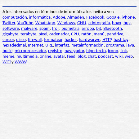
A los interesados en términos de informática los invito a ver:
computación
,
informática
,
Adobe
,
Almadén
,
Facebook
,
Google
,
iPhone
,
Twitter
,
YouTube
,
WhatsApp
,
Windows
,
GNU
,
criptografía
,
hoax
,
bug
,
software
,
malware
,
spam
,
troll
,
biometría
,
arroba
,
bit
,
Bluetooth
,
gigabyte
,
terabyte
,
píxel
,
ordenador
,
CPU
,
ratón
,
menú
,
pendrive
,
cursor
,
disco
,
firewall
,
formatear
,
hacker
,
hardwarwe
,
HTTP
,
hashtag
,
hexadecimal
,
Internet
,
URL
,
interfaz
,
metainformación
,
programa
,
java
,
bucle
,
microprocesador
,
registro
,
navegador
,
hipertexto
,
icono
,
link
,
meme
,
multimedia
,
online
,
avatar
,
feed
,
blog
,
chat
,
podcast
,
wiki
,
web
,
WiFi
y
WWW
.