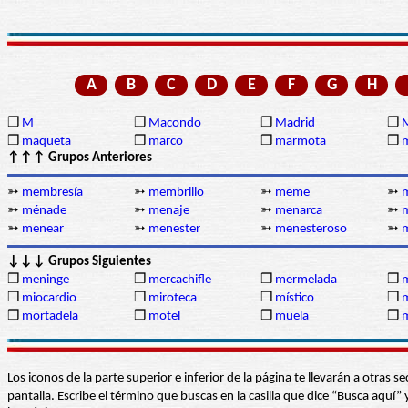
A
B
C
D
E
F
G
H
❒
M
❒
Macondo
❒
Madrid
❒
❒
maqueta
❒
marco
❒
marmota
❒
↑↑↑ Grupos Anteriores
➳
membresía
➳
membrillo
➳
meme
➳
➳
ménade
➳
menaje
➳
menarca
➳
➳
menear
➳
menester
➳
menesteroso
➳
↓↓↓ Grupos Siguientes
❒
meninge
❒
mercachifle
❒
mermelada
❒
❒
miocardio
❒
miroteca
❒
místico
❒
❒
mortadela
❒
motel
❒
muela
❒
m
Los iconos de la parte superior e inferior de la página te llevarán a otra
pantalla. Escribe el término que buscas en la casilla que dice “Busca aqu