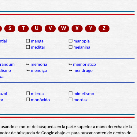
S
T
U
V
W
X
Y
Z
tial
❒
manga
❒
manopla
❒
meditar
❒
melanina
rándum
➳
memoria
➳
memorístico
lismo
➳
mendigo
➳
mendrugo
uar
azol
❒
mierda
❒
mimetismo
or
❒
monóxido
❒
mordaz
abra usando el motor de búsqueda en la parte superior a mano derecha de la
 El motor de búsqueda de Google abajo es para buscar contenido dentro de