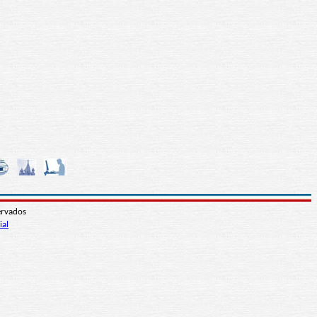
ervados
ial