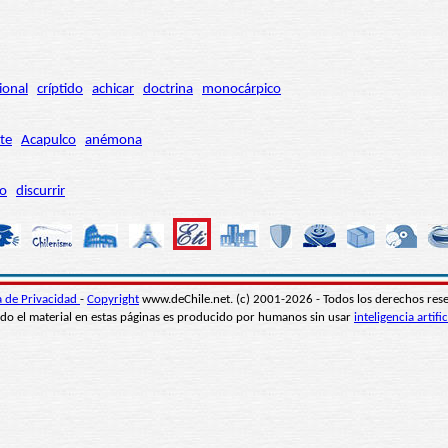
ional
críptido
achicar
doctrina
monocárpico
te
Acapulco
anémona
ro
discurrir
ca de Privacidad
-
Copyright
www.deChile.net. (c) 2001-2026 - Todos los derechos res
do el material en estas páginas es producido por humanos sin usar
inteligencia artific