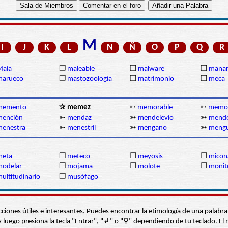
M
I
J
K
L
N
Ñ
O
P
Q
R
Maia
❒
maleable
❒
malware
❒
manan
marueco
❒
mastozoología
❒
matrimonio
❒
meca
memento
✰ memez
➳
memorable
➳
memo
mención
➳
mendaz
➳
mendelevio
➳
mende
menestra
➳
menestril
➳
mengano
➳
meng
meta
❒
meteco
❒
meyosis
❒
micon
modelar
❒
mojama
❒
molote
❒
monit
ultitudinario
❒
musófago
s secciones útiles e interesantes. Puedes encontrar la etimología de una pal
í” y luego presiona la tecla "Entrar", "↲" o "⚲" dependiendo de tu teclado.