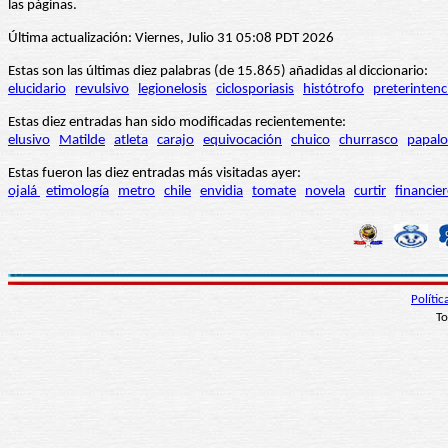
las páginas.
Última actualización: Viernes, Julio 31 05:08 PDT 2026
Estas son las últimas diez palabras (de 15.865) añadidas al diccionario:
elucidario
revulsivo
legionelosis
ciclosporiasis
histótrofo
preterintenc
Estas diez entradas han sido modificadas recientemente:
elusivo
Matilde
atleta
carajo
equivocación
chuico
churrasco
papalo
Estas fueron las diez entradas más visitadas ayer:
ojalá
etimología
metro
chile
envidia
tomate
novela
curtir
financie
Políti
To