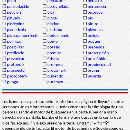
❒
peón
❒
percutor
❒
periacto
❒
perisodáctilo
❒
perogrullada
❒
pertenecer
❒
petición
❒
pica
❒
picoroco
❒
pihuelo
❒
pincel
❒
pío
❒
piridoxina
❒
piscina
❒
pituto
❒
planetícola
❒
platisma
❒
pleonexia
❒
pluscuamperfecto
❒
podocnemis
❒
policía
❒
polirrizo
❒
pomo
❒
póquer
❒
posibilitar
❒
potasio
❒
prebenda
❒
predicado
❒
premisa
❒
prescripción
❒
prevaricar
❒
Priscila
❒
prociónido
❒
profundo
❒
promesa
❒
propincuidad
❒
prospecto
❒
protomártir
❒
pruina
❒
psocóptero
❒
pudendo
❒
pularda
❒
punga
❒
putamen
Los iconos de la parte superior e inferior de la página te llevarán a otras
secciones útiles e interesantes. Puedes encontrar la etimología de una
palabra usando el motor de búsqueda en la parte superior a mano
derecha de la pantalla. Escribe el término que buscas en la casilla que
dice “Busca aquí” y luego presiona la tecla "Entrar", "↲" o "⚲"
dependiendo de tu teclado. El motor de búsqueda de Google abajo es