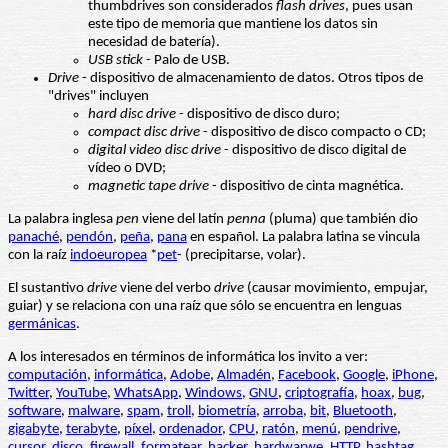
thumbdrives son considerados
flash drives
, pues usan
este tipo de memoria que mantiene los datos sin
necesidad de batería).
USB stick
- Palo de USB.
Drive
- dispositivo de almacenamiento de datos. Otros tipos de
"drives" incluyen
hard disc drive
- dispositivo de disco duro;
compact disc drive
- dispositivo de disco compacto o CD;
digital video disc drive
- dispositivo de disco digital de
vídeo o DVD;
magnetic tape drive
- dispositivo de cinta magnética.
La palabra inglesa
pen
viene del latín
penna
(pluma) que también dio
panaché
,
pendón
,
peña
,
pana
en español. La palabra latina se vincula
con la raíz
indoeuropea
*
pet
- (precipitarse, volar).
El sustantivo
drive
viene del verbo
drive
(causar movimiento, empujar,
guiar) y se relaciona con una raíz que sólo se encuentra en lenguas
germánicas
.
A los interesados en términos de informática los invito a ver:
computación
,
informática
,
Adobe
,
Almadén
,
Facebook
,
Google
,
iPhone
,
Twitter
,
YouTube
,
WhatsApp
,
Windows
,
GNU
,
criptografía
,
hoax
,
bug
,
software
,
malware
,
spam
,
troll
,
biometría
,
arroba
,
bit
,
Bluetooth
,
gigabyte
,
terabyte
,
píxel
,
ordenador
,
CPU
,
ratón
,
menú
,
pendrive
,
cursor
,
disco
,
firewall
,
formatear
,
hacker
,
hardwarwe
,
HTTP
,
hashtag
,