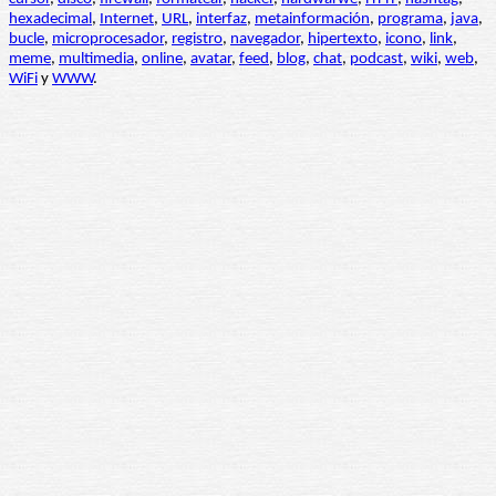
hexadecimal
,
Internet
,
URL
,
interfaz
,
metainformación
,
programa
,
java
,
bucle
,
microprocesador
,
registro
,
navegador
,
hipertexto
,
icono
,
link
,
meme
,
multimedia
,
online
,
avatar
,
feed
,
blog
,
chat
,
podcast
,
wiki
,
web
,
WiFi
y
WWW
.