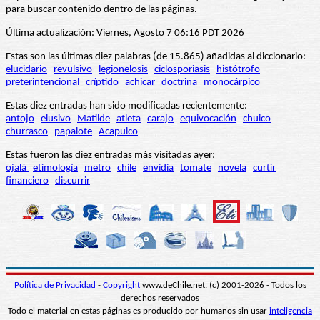
para buscar contenido dentro de las páginas.
Última actualización: Viernes, Agosto 7 06:16 PDT 2026
Estas son las últimas diez palabras (de 15.865) añadidas al diccionario:
elucidario
revulsivo
legionelosis
ciclosporiasis
histótrofo
preterintencional
críptido
achicar
doctrina
monocárpico
Estas diez entradas han sido modificadas recientemente:
antojo
elusivo
Matilde
atleta
carajo
equivocación
chuico
churrasco
papalote
Acapulco
Estas fueron las diez entradas más visitadas ayer:
ojalá
etimología
metro
chile
envidia
tomate
novela
curtir
financiero
discurrir
Política de Privacidad
-
Copyright
www.deChile.net. (c) 2001-2026 - Todos los
derechos reservados
Todo el material en estas páginas es producido por humanos sin usar
inteligencia