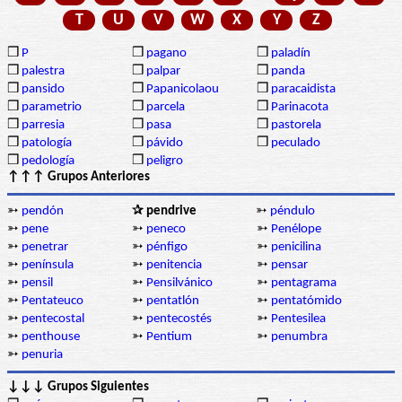
T
U
V
W
X
Y
Z
❒
P
❒
pagano
❒
paladín
❒
palestra
❒
palpar
❒
panda
❒
pansido
❒
Papanicolaou
❒
paracaidista
❒
parametrio
❒
parcela
❒
Parinacota
❒
parresia
❒
pasa
❒
pastorela
❒
patología
❒
pávido
❒
peculado
❒
pedología
❒
peligro
↑↑↑ Grupos Anteriores
➳
pendón
✰ pendrive
➳
péndulo
➳
pene
➳
peneco
➳
Penélope
➳
penetrar
➳
pénfigo
➳
penicilina
➳
península
➳
penitencia
➳
pensar
➳
pensil
➳
Pensilvánico
➳
pentagrama
➳
Pentateuco
➳
pentatlón
➳
pentatómido
➳
pentecostal
➳
pentecostés
➳
Pentesilea
➳
penthouse
➳
Pentium
➳
penumbra
➳
penuria
↓↓↓ Grupos Siguientes