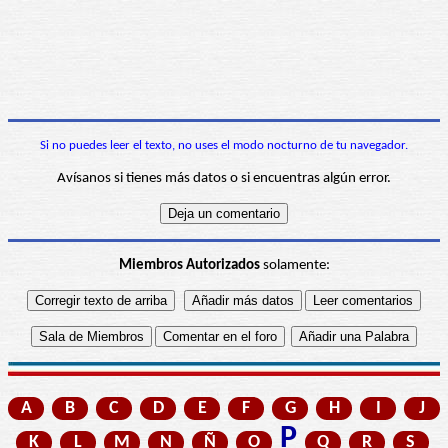
Si no puedes leer el texto, no uses el modo nocturno de tu navegador.
Avísanos si tienes más datos o si encuentras algún error.
Miembros Autorizados
solamente:
A
B
C
D
E
F
G
H
I
J
P
K
L
M
N
Ñ
O
Q
R
S