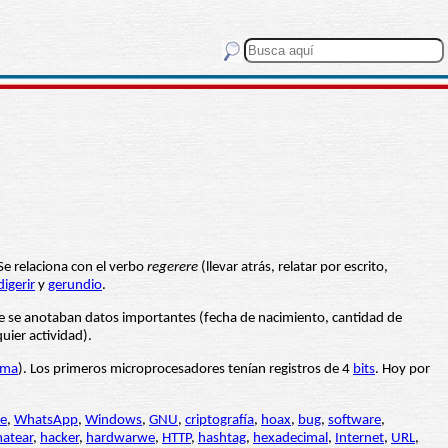
Se relaciona con el verbo
regerere
(llevar atrás, relatar por escrito,
digerir
y
gerundio
.
nde se anotaban datos importantes (fecha de nacimiento, cantidad de
uier actividad).
ama
). Los primeros microprocesadores tenían registros de 4
bits
. Hoy por
e
,
WhatsApp
,
Windows
,
GNU
,
criptografía
,
hoax
,
bug
,
software
,
atear
,
hacker
,
hardwarwe
,
HTTP
,
hashtag
,
hexadecimal
,
Internet
,
URL
,