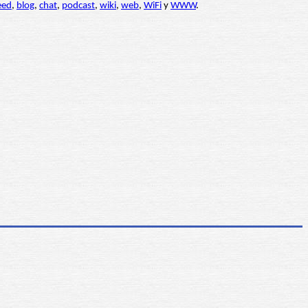
eed
,
blog
,
chat
,
podcast
,
wiki
,
web
,
WiFi
y
WWW
.