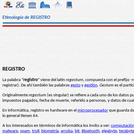
Etimología de REGISTRO
REGISTRO
La palabra "
registro
" viene del latín
regestum
, compuesta con el prefijo -re
registrar). De ahí también las palabras
gesto
y
gestión
.
Gestum
es el parti
Originalmente
regestum
(es singular) se refiere a cada uno de los datos 
impuestos pagados, fecha de muerte, referido a personas, y datos de cualq
En informática, registro es hardware en el
microprocesador
que guarda da
lo general tienen 64.
A los interesados en términos de informática los invito a ver:
computació
malware
,
spam
,
troll
,
biometría
,
arroba
,
bit
,
Bluetooth
,
gigabyte
,
terabyt