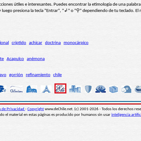
s secciones útiles e interesantes. Puedes encontrar la etimología de una pal
í” y luego presiona la tecla "Entrar", "↲" o "⚲" dependiendo de tu teclado.
ional
críptido
achicar
doctrina
monocárpico
te
Acapulco
anémona
avo
gorrión
refinamiento
chile
ca de Privacidad
-
Copyright
www.deChile.net. (c) 2001-2026 - Todos los derechos res
do el material en estas páginas es producido por humanos sin usar
inteligencia artific