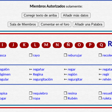
Miembros Autorizados
solamente:
I
J
K
L
M
N
Ñ
O
P
Q
asca
❒
rayo
❒
reburujar
❒
recole
egalón
➳
regañar
➳
regar
➳
regata
égimen
➳
Regina
➳
región
➳
regir
egular
➳
regurgitación
➳
regurgitar
➳
rehén
episa
❒
requiebro
❒
resina
❒
resuel
ogar
❒
ropa
❒
Rubén
❒
ruleta