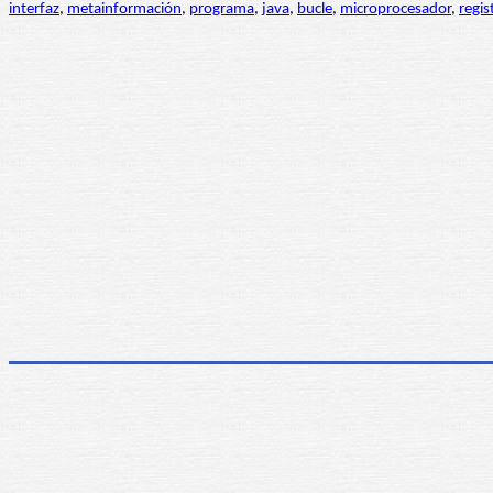
interfaz
,
metainformación
,
programa
,
java
,
bucle
,
microprocesador
,
regis