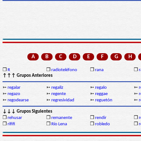
A
B
C
D
E
F
G
H
❒
R
❒
radioteléfono
❒
rana
❒
r
↑↑↑ Grupos Anteriores
➳
regalar
➳
regaliz
➳
regalo
➳
r
➳
regazo
➳
regente
➳
reggae
➳
r
➳
regodearse
➳
regresividad
➳
reguetón
➳
r
↓↓↓ Grupos Siguientes
❒
rehusar
❒
remanente
❒
rendir
❒
r
❒
rififi
❒
Río Lena
❒
robledo
❒
r