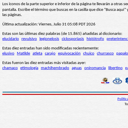
Los iconos de la parte superior e inferior de la página te llevarán a otra
pantalla. Escribe el término que buscas en la casilla que dice “Busca aqu
las páginas.
Última actualización: Viernes, Julio 31 05:08 PDT 2026
Estas son las últimas diez palabras (de 15.865) añadidas al diccionario:
elucidario
revulsivo
legionelosis
ciclosporiasis
histótrofo
preterintenc
Estas diez entradas han sido modificadas recientemente:
elusivo
Matilde
atleta
carajo
equivocación
chuico
churrasco
papalo
Estas fueron las diez entradas más visitadas ayer:
chamaco
etimología
machihembrado
aguas
oniromancia
libertino
p
Políti
To