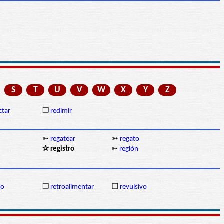
R
S
T
U
V
W
X
Y
Z
ctar
❒
redimir
➳
regatear
➳
regato
✰ registro
➳
reglón
lo
❒
retroalimentar
❒
revulsivo