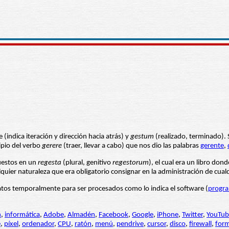
 (indica iteración y dirección hacia atrás) y
gestum
(realizado, terminado). 
cipio del verbo
gerere
(traer, llevar a cabo) que nos dio las palabras
gerente
,
puestos en un
regesta
(plural, genitivo
regestorum
), el cual era un libro do
uier naturaleza que era obligatorio consignar en la administración de cualq
tos temporalmente para ser procesados como lo indica el software (
progr
n
,
informática
,
Adobe
,
Almadén
,
Facebook
,
Google
,
iPhone
,
Twitter
,
YouTub
e
,
píxel
,
ordenador
,
CPU
,
ratón
,
menú
,
pendrive
,
cursor
,
disco
,
firewall
,
form