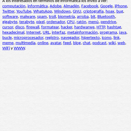
A los interesados en términos de informática los invito a ver:
computación
,
informática
,
Adobe
,
Almadén
,
Facebook
,
Google
,
iPhone
,
Twitter
,
YouTube
,
WhatsApp
,
Windows
,
GNU
,
criptografía
,
hoax
,
bug
,
software
,
malware
,
spam
,
troll
,
biometría
,
arroba
,
bit
,
Bluetooth
,
gigabyte
,
terabyte
,
píxel
,
ordenador
,
CPU
,
ratón
,
menú
,
pendrive
,
cursor
,
disco
,
firewall
,
formatear
,
hacker
,
hardwarwe
,
HTTP
,
hashtag
,
hexadecimal
,
Internet
,
URL
,
interfaz
,
metainformación
,
programa
,
java
,
bucle
,
microprocesador
,
registro
,
navegador
,
hipertexto
,
icono
,
link
,
meme
,
multimedia
,
online
,
avatar
,
feed
,
blog
,
chat
,
podcast
,
wiki
,
web
,
WiFi
y
WWW
.