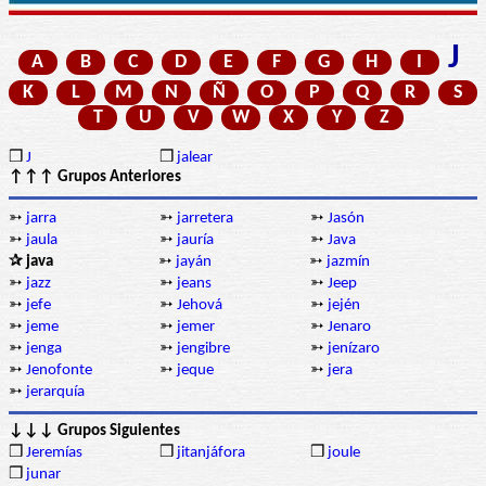
J
A
B
C
D
E
F
G
H
I
K
L
M
N
Ñ
O
P
Q
R
S
T
U
V
W
X
Y
Z
❒
J
❒
jalear
↑↑↑ Grupos Anteriores
➳
jarra
➳
jarretera
➳
Jasón
➳
jaula
➳
jauría
➳
Java
✰ java
➳
jayán
➳
jazmín
➳
jazz
➳
jeans
➳
Jeep
➳
jefe
➳
Jehová
➳
jején
➳
jeme
➳
jemer
➳
Jenaro
➳
jenga
➳
jengibre
➳
jenízaro
➳
Jenofonte
➳
jeque
➳
jera
➳
jerarquía
↓↓↓ Grupos Siguientes
❒
Jeremías
❒
jitanjáfora
❒
joule
❒
junar