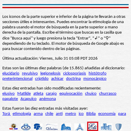
Los iconos de la parte superior e inferior de la página te llevarán a otras
secciones útiles e interesantes. Puedes encontrar la etimología de una
palabra usando el motor de búsqueda en la parte superior a mano
derecha de la pantalla. Escribe el término que buscas en la casilla que
dice “Busca aquí” y luego presiona la tecla "Entrar", "↲" o "⚲"
dependiendo de tu teclado. El motor de búsqueda de Google abajo es
para buscar contenido dentro de las páginas.
Última actualización: Viernes, Julio 31 05:08 PDT 2026
Estas son las últimas diez palabras (de 15.865) añadidas al diccionario:
elucidario
revulsivo
legionelosis
ciclosporiasis
histótrofo
preterintencional
críptido
achicar
doctrina
monocárpico
Estas diez entradas han sido modificadas recientemente:
elusivo
Matilde
atleta
carajo
equivocación
chuico
churrasco
papalote
Acapulco
anémona
Estas fueron las diez entradas más visitadas ayer:
Torá
etimología
arma
chile
anti
metro
ico
Biblia
economía
para