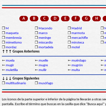
A
B
C
D
E
F
G
H
❒
M
❒
Macondo
❒
Madrid
❒
❒
maqueta
❒
marco
❒
marmota
❒
❒
membresía
❒
meninge
❒
mercachifle
❒
❒
mimetismo
❒
miocardio
❒
miroteca
❒
m
❒
mordaz
❒
mortadela
❒
motel
↑↑↑ Grupos Anteriores
➳
muela
➳
muelle
➳
muérdago
➳
➳
mugir
➳
mugre
➳
mugrón
➳
➳
muletilla
➳
mullir
➳
multa
➳
m
↓↓↓ Grupos Siguientes
❒
multitudinario
❒
musófago
Los iconos de la parte superior e inferior de la página te llevarán a otra
pantalla. Escribe el término que buscas en la casilla que dice “Busca aqu