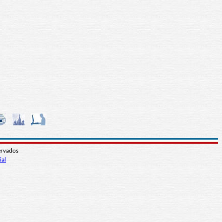
ervados
ial