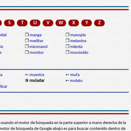
S
T
U
V
W
X
Y
Z
tial
❒
manga
❒
manopla
❒
meditar
❒
melanina
is
❒
miconazol
❒
mierda
e
❒
monitor
❒
monóxido
ca
➳
muestra
➳
mufa
✰ muladar
➳
mulato
licar
abra usando el motor de búsqueda en la parte superior a mano derecha de la
 El motor de búsqueda de Google abajo es para buscar contenido dentro de