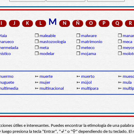
M
I
J
K
L
N
Ñ
O
P
Q
R
Maia
❒
maleable
❒
malware
❒
manan
marueco
❒
mastozoología
❒
matrimonio
❒
meca
mermelada
❒
meta
❒
meteco
❒
meyos
ístico
❒
modelar
❒
mojama
❒
molot
muermo
➳
muerte
➳
muerto
➳
mues
muguete
➳
mujer
➳
mújol
➳
mula
ultimedia
➳
multinacional
➳
multípara
➳
multip
s secciones útiles e interesantes. Puedes encontrar la etimología de una pal
í” y luego presiona la tecla "Entrar", "↲" o "⚲" dependiendo de tu teclado.