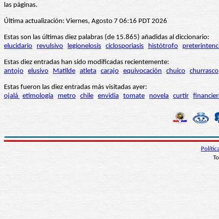
las páginas.
Última actualización: Viernes, Agosto 7 06:16 PDT 2026
Estas son las últimas diez palabras (de 15.865) añadidas al diccionario:
elucidario
revulsivo
legionelosis
ciclosporiasis
histótrofo
preterintenc
Estas diez entradas han sido modificadas recientemente:
antojo
elusivo
Matilde
atleta
carajo
equivocación
chuico
churrasco
Estas fueron las diez entradas más visitadas ayer:
ojalá
etimología
metro
chile
envidia
tomate
novela
curtir
financie
Políti
To