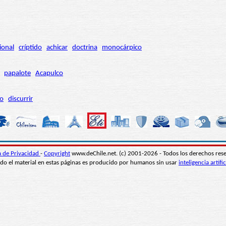
ional
críptido
achicar
doctrina
monocárpico
papalote
Acapulco
ro
discurrir
ca de Privacidad
-
Copyright
www.deChile.net. (c) 2001-2026 - Todos los derechos res
do el material en estas páginas es producido por humanos sin usar
inteligencia artific