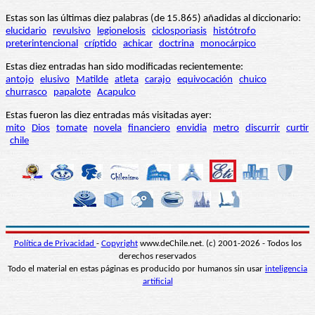
Estas son las últimas diez palabras (de 15.865) añadidas al diccionario:
elucidario
revulsivo
legionelosis
ciclosporiasis
histótrofo
preterintencional
críptido
achicar
doctrina
monocárpico
Estas diez entradas han sido modificadas recientemente:
antojo
elusivo
Matilde
atleta
carajo
equivocación
chuico
churrasco
papalote
Acapulco
Estas fueron las diez entradas más visitadas ayer:
mito
Dios
tomate
novela
financiero
envidia
metro
discurrir
curtir
chile
Política de Privacidad
-
Copyright
www.deChile.net. (c) 2001-2026 - Todos los
derechos reservados
Todo el material en estas páginas es producido por humanos sin usar
inteligencia
artificial