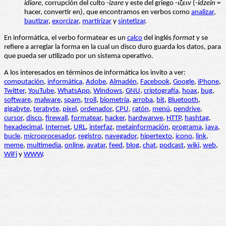
idiare
, corrupción del culto -
izare
y este del griego -ιζειν (
-idzein
=
hacer, convertir en), que encontramos en verbos como
analizar
,
bautizar
,
exorcizar
,
martirizar
y
sintetizar
.
En informática, el verbo formatear es un
calco
del inglés
format
y se
refiere a arreglar la forma en la cual un disco duro guarda los datos, para
que pueda ser utilizado por un sistema operativo.
A los interesados en términos de informática los invito a ver:
computación
,
informática
,
Adobe
,
Almadén
,
Facebook
,
Google
,
iPhone
,
Twitter
,
YouTube
,
WhatsApp
,
Windows
,
GNU
,
criptografía
,
hoax
,
bug
,
software
,
malware
,
spam
,
troll
,
biometría
,
arroba
,
bit
,
Bluetooth
,
gigabyte
,
terabyte
,
píxel
,
ordenador
,
CPU
,
ratón
,
menú
,
pendrive
,
cursor
,
disco
,
firewall
,
formatear
,
hacker
,
hardwarwe
,
HTTP
,
hashtag
,
hexadecimal
,
Internet
,
URL
,
interfaz
,
metainformación
,
programa
,
java
,
bucle
,
microprocesador
,
registro
,
navegador
,
hipertexto
,
icono
,
link
,
meme
,
multimedia
,
online
,
avatar
,
feed
,
blog
,
chat
,
podcast
,
wiki
,
web
,
WiFi
y
WWW
.