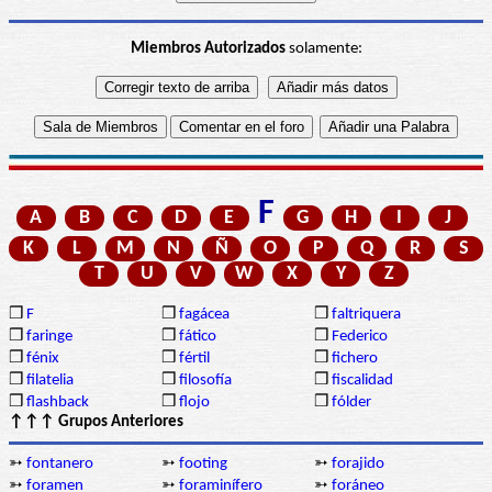
Miembros Autorizados
solamente:
F
A
B
C
D
E
G
H
I
J
K
L
M
N
Ñ
O
P
Q
R
S
T
U
V
W
X
Y
Z
❒
F
❒
fagácea
❒
faltriquera
❒
faringe
❒
fático
❒
Federico
❒
fénix
❒
fértil
❒
fichero
❒
filatelia
❒
filosofía
❒
fiscalidad
❒
flashback
❒
flojo
❒
fólder
↑↑↑ Grupos Anteriores
➳
fontanero
➳
footing
➳
forajido
➳
foramen
➳
foraminífero
➳
foráneo