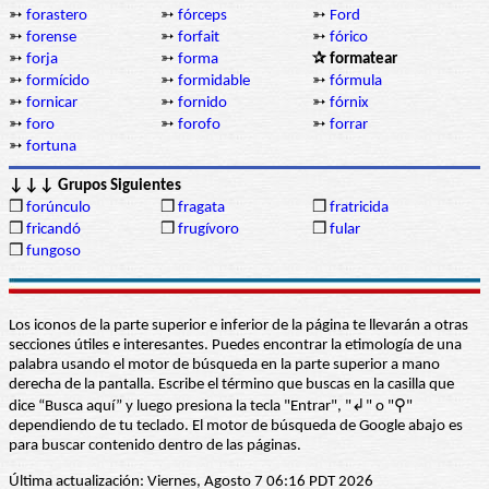
➳
forastero
➳
fórceps
➳
Ford
➳
forense
➳
forfait
➳
fórico
➳
forja
➳
forma
✰ formatear
➳
formícido
➳
formidable
➳
fórmula
➳
fornicar
➳
fornido
➳
fórnix
➳
foro
➳
forofo
➳
forrar
➳
fortuna
↓↓↓ Grupos Siguientes
❒
forúnculo
❒
fragata
❒
fratricida
❒
fricandó
❒
frugívoro
❒
fular
❒
fungoso
Los iconos de la parte superior e inferior de la página te llevarán a otras
secciones útiles e interesantes. Puedes encontrar la etimología de una
palabra usando el motor de búsqueda en la parte superior a mano
derecha de la pantalla. Escribe el término que buscas en la casilla que
dice “Busca aquí” y luego presiona la tecla "Entrar", "↲" o "⚲"
dependiendo de tu teclado. El motor de búsqueda de Google abajo es
para buscar contenido dentro de las páginas.
Última actualización: Viernes, Agosto 7 06:16 PDT 2026