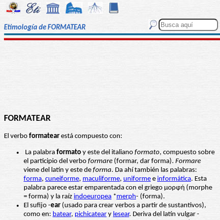
Etimología de FORMATEAR
FORMATEAR
El verbo
formatear
está compuesto con:
La palabra
formato
y este del italiano
formato
, compuesto sobre
el participio del verbo
formare
(formar, dar forma).
Formare
viene del latín y este de
forma
. Da ahí también las palabras:
forma
,
cuneiforme
,
maculiforme
,
uniforme
e
informática
. Esta
palabra parece estar emparentada con el griego μορφή (morphe
= forma) y la raíz
indoeuropea
*
merph
- (forma).
El sufijo -
ear
(usado para crear verbos a partir de sustantivos),
como en:
batear
,
pichicatear
y
lesear
. Deriva del latín vulgar -