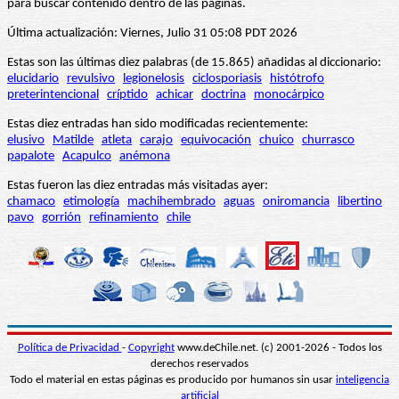
para buscar contenido dentro de las páginas.
Última actualización: Viernes, Julio 31 05:08 PDT 2026
Estas son las últimas diez palabras (de 15.865) añadidas al diccionario:
elucidario
revulsivo
legionelosis
ciclosporiasis
histótrofo
preterintencional
críptido
achicar
doctrina
monocárpico
Estas diez entradas han sido modificadas recientemente:
elusivo
Matilde
atleta
carajo
equivocación
chuico
churrasco
papalote
Acapulco
anémona
Estas fueron las diez entradas más visitadas ayer:
chamaco
etimología
machihembrado
aguas
oniromancia
libertino
pavo
gorrión
refinamiento
chile
Política de Privacidad
-
Copyright
www.deChile.net. (c) 2001-2026 - Todos los
derechos reservados
Todo el material en estas páginas es producido por humanos sin usar
inteligencia
artificial