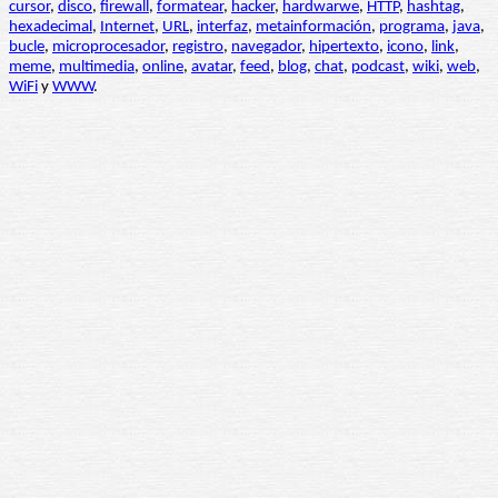
cursor
,
disco
,
firewall
,
formatear
,
hacker
,
hardwarwe
,
HTTP
,
hashtag
,
hexadecimal
,
Internet
,
URL
,
interfaz
,
metainformación
,
programa
,
java
,
bucle
,
microprocesador
,
registro
,
navegador
,
hipertexto
,
icono
,
link
,
meme
,
multimedia
,
online
,
avatar
,
feed
,
blog
,
chat
,
podcast
,
wiki
,
web
,
WiFi
y
WWW
.