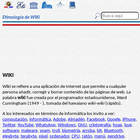
Etimología de WIKI
WIKI
Wiki se refiere a una aplicación de Internet que permite a cualquier
persona añadir, corregir y borrar contenido de las páginas de web. La
palabra
wiki
fue creada por el programador estadounidense, Ward
Cunningham (1949 - ), tomada del hawaiano
wiki-wiki
(rápido).
A los interesados en términos de informática los invito a ver:
computación
,
informática
,
Adobe
,
Almadén
,
Facebook
,
Google
,
iPhone
,
Twitter
,
YouTube
,
WhatsApp
,
Windows
,
GNU
,
criptografía
,
hoax
,
bug
,
software
,
malware
,
spam
,
troll
,
biometría
,
arroba
,
bit
,
Bluetooth
,
gigabyte
,
terabyte
,
píxel
,
ordenador
,
CPU
,
ratón
,
menú
,
pendrive
,