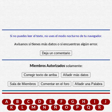
Si no puedes leer el texto, no uses el modo nocturno de tu navegador.
Avísanos si tienes más datos o si encuentras algún error.
Miembros Autorizados
solamente:
A
B
C
D
E
F
G
H
I
J
K
L
M
N
Ñ
O
P
Q
R