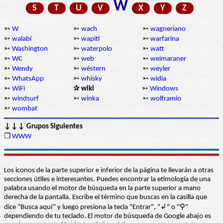
W
S
T
U
V
X
Y
Z
➳
W
➳
wach
➳
wagneriano
➳
walabí
➳
wapití
➳
warfarina
➳
Washington
➳
waterpolo
➳
watt
➳
WC
➳
web
➳
weimaraner
➳
Wendy
➳
wéstern
➳
weyler
➳
WhatsApp
➳
whisky
➳
widia
➳
WiFi
✰ wiki
➳
Windows
➳
windsurf
➳
winka
➳
wolframio
➳
wombat
↓↓↓ Grupos Siguientes
❒
WWW
Los iconos de la parte superior e inferior de la página te llevarán a otras
secciones útiles e interesantes. Puedes encontrar la etimología de una
palabra usando el motor de búsqueda en la parte superior a mano
derecha de la pantalla. Escribe el término que buscas en la casilla que
dice “Busca aquí” y luego presiona la tecla "Entrar", "↲" o "⚲"
dependiendo de tu teclado. El motor de búsqueda de Google abajo es