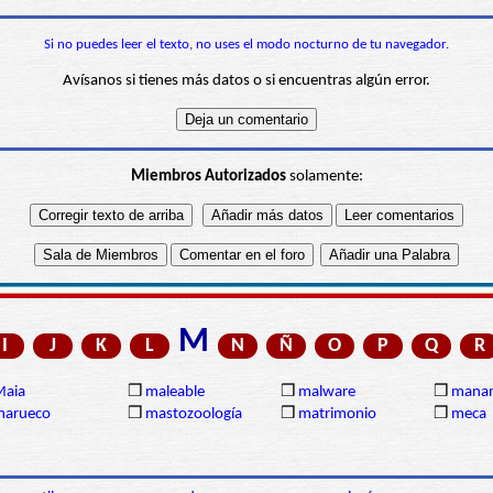
Si no puedes leer el texto, no uses el modo nocturno de tu navegador.
Avísanos si tienes más datos o si encuentras algún error.
Miembros Autorizados
solamente:
M
I
J
K
L
N
Ñ
O
P
Q
R
Maia
❒
maleable
❒
malware
❒
manan
marueco
❒
mastozoología
❒
matrimonio
❒
meca