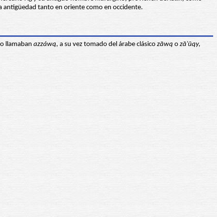
e la antigüedad tanto en oriente como en occidente.
 lo llamaban
azzáwq
, a su vez tomado del árabe clásico
zāwq
o
zā'ūqy,