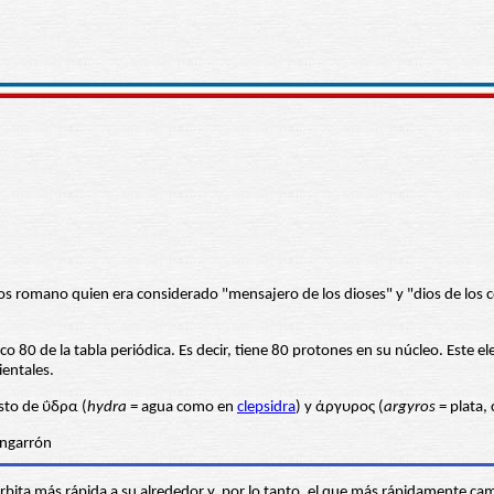
ios romano quien era considerado "mensajero de los dioses" y "dios de los
o 80 de la tabla periódica. Es decir, tiene 80 protones en su núcleo. Este 
ientales.
sto de ΰδρα (
hydra
= agua como en
clepsidra
) y άργυρος (
argyros
= plata,
órbita más rápida a su alrededor y, por lo tanto, el que más rápidamente cam