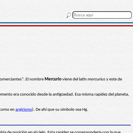
 comerciantes". El nombre
Mercurio
viene del latín
mercurius
y este de
elemento era conocido desde la antigüedad. Esa misma rapidez del planeta,
 como en
argirismo
). De ahí que su símbolo sea Hg.
bia de posición en el cielo. Esta rapidez se correspondería con la que