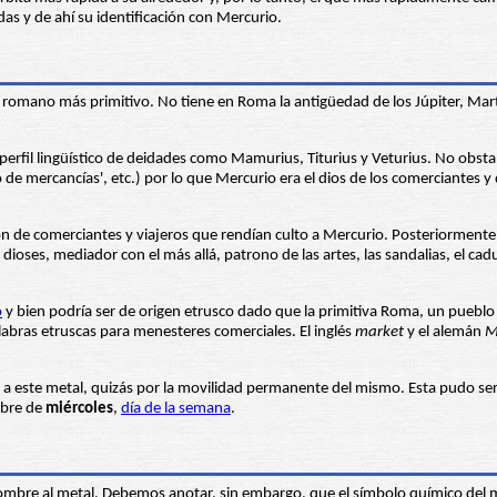
as y de ahí su identificación con Mercurio.
 romano más primitivo. No tiene en Roma la antigüedad de los Júpiter, Mart
perfil lingüístico de deidades como Mamurius, Titurius y Veturius. No obst
de mercancías', etc.) por lo que Mercurio era el dios de los comerciantes y d
ón de comerciantes y viajeros que rendían culto a Mercurio. Posteriormente
dioses, mediador con el más allá, patrono de las artes, las sandalias, el ca
o
y bien podría ser de origen etrusco dado que la primitiva Roma, un puebl
labras etruscas para menesteres comerciales. El inglés
market
y el alemán
M
 a este metal, quizás por la movilidad permanente del mismo. Esta pudo ser 
mbre de
miércoles
,
día de la semana
.
e nombre al metal. Debemos anotar, sin embargo, que el símbolo químico del 