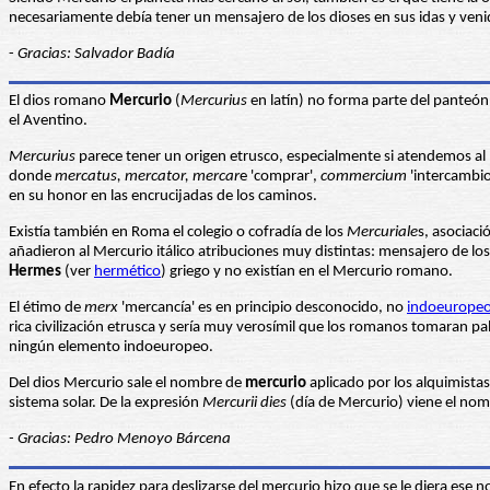
necesariamente debía tener un mensajero de los dioses en sus idas y venid
-
Gracias: Salvador Badía
El dios romano
Mercurio
(
Mercurius
en latín) no forma parte del panteón
el Aventino.
Mercurius
parece tener un origen etrusco, especialmente si atendemos al 
donde
mercatus, mercator, mercar
e 'comprar',
commercium
'intercambio 
en su honor en las encrucijadas de los caminos.
Existía también en Roma el colegio o cofradía de los
Mercuriale
s, asociaci
añadieron al Mercurio itálico atribuciones muy distintas: mensajero de los 
Hermes
(ver
hermético
) griego y no existían en el Mercurio romano.
El étimo de
merx
'mercancía' es en principio desconocido, no
indoeurope
rica civilización etrusca y sería muy verosímil que los romanos tomaran pa
ningún elemento indoeuropeo.
Del dios Mercurio sale el nombre de
mercurio
aplicado por los alquimistas
sistema solar. De la expresión
Mercurii dies
(día de Mercurio) viene el no
- Gracias: Pedro Menoyo Bárcena
En efecto la rapidez para deslizarse del mercurio hizo que se le diera es