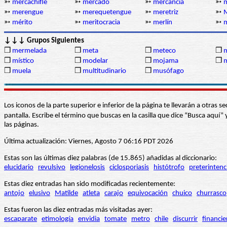
➳
mercachifle
➳
mercado
➳
mercancía
➳
m
➳
merengue
➳
merequetengue
➳
meretriz
➳
➳
mérito
➳
meritocracia
➳
merlín
➳
m
↓↓↓ Grupos Siguientes
❒
mermelada
❒
meta
❒
meteco
❒
m
❒
místico
❒
modelar
❒
mojama
❒
❒
muela
❒
multitudinario
❒
musófago
Los iconos de la parte superior e inferior de la página te llevarán a otra
pantalla. Escribe el término que buscas en la casilla que dice “Busca aqu
las páginas.
Última actualización: Viernes, Agosto 7 06:16 PDT 2026
Estas son las últimas diez palabras (de 15.865) añadidas al diccionario:
elucidario
revulsivo
legionelosis
ciclosporiasis
histótrofo
preterintenc
Estas diez entradas han sido modificadas recientemente:
antojo
elusivo
Matilde
atleta
carajo
equivocación
chuico
churrasco
Estas fueron las diez entradas más visitadas ayer:
escaparate
etimología
envidia
tomate
metro
chile
discurrir
financie