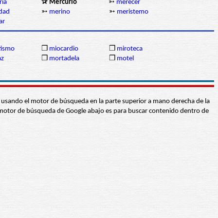
ría
✰ Mercurio
➳
merecer
dad
➳
merino
➳
meristemo
ar
ismo
❒
miocardio
❒
miroteca
az
❒
mortadela
❒
motel
abra usando el motor de búsqueda en la parte superior a mano derecha de la
 El motor de búsqueda de Google abajo es para buscar contenido dentro de