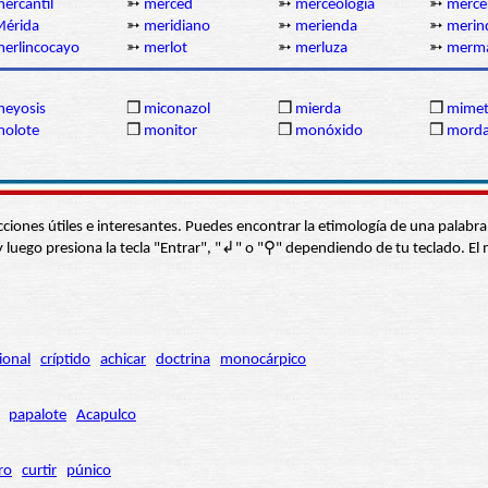
ercantil
➳
merced
➳
merceología
➳
merce
Mérida
➳
meridiano
➳
merienda
➳
merin
erlincocayo
➳
merlot
➳
merluza
➳
merm
eyosis
❒
miconazol
❒
mierda
❒
mimet
molote
❒
monitor
❒
monóxido
❒
mord
s secciones útiles e interesantes. Puedes encontrar la etimología de una pal
í” y luego presiona la tecla "Entrar", "↲" o "⚲" dependiendo de tu teclado.
ional
críptido
achicar
doctrina
monocárpico
papalote
Acapulco
ro
curtir
púnico