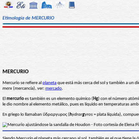
Etimología de MERCURIO
MERCURIO
Mercurio se refiere al
planeta
que está más cerca del sol y también a un d
merx
(mercancía), ver:
mercado
.
El
m
ercurio
es también es un elemento químico (
Hg
) con el número atómic
le dio nombre al elemento metálico, pues es líquido en temperaturas amb
En griego lo llamaban ΰδραργυρος (
h
ydrar
g
yros
= plata líquida), compue
Siendo Mercurio el planeta más cercano al sol, también es el que tiene la 