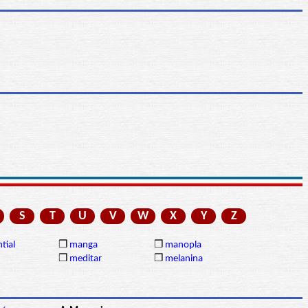
S
T
U
V
W
X
Y
Z
tial
❒
manga
❒
manopla
❒
meditar
❒
melanina