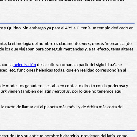
e y Quirino. Sin embargo ya para el 495 a.C. tenía un templo dedicado en
ante, la etimología del nombre es claramente
merx, mercis
'mercancía (de
e los que viajaban para conseguir mercancías y, a tal efecto, tenía altares
, con la
helenización
de la cultura romana a partir del siglo III a.C. se
duceo, etc. funciones helénicas todas, que en realidad correspondían al
o de modestos ganaderos, estaba en contacto directo con la poderosa y
ark
vienen también del latín
mercatus
, por lo que no tenemos aquí
la razón de llamar así al planeta más móvil y de órbita más corta del
mercurio Hg y su antiguo nombre hidrargirio, provienen del latín, como