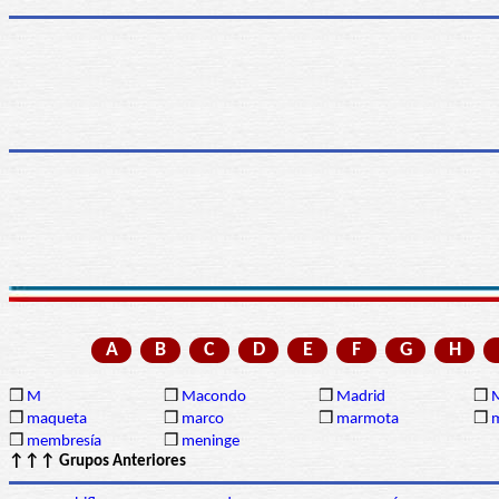
A
B
C
D
E
F
G
H
❒
M
❒
Macondo
❒
Madrid
❒
❒
maqueta
❒
marco
❒
marmota
❒
❒
membresía
❒
meninge
↑↑↑ Grupos Anteriores