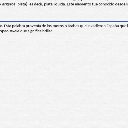
 y
argyro
s: plata), es decir, plata líquida. Este elemento fue conocido desd
e
. Esta palabra provenía de los moros o árabes que invadieron España que
uropeo
sweid
que significa brillar.