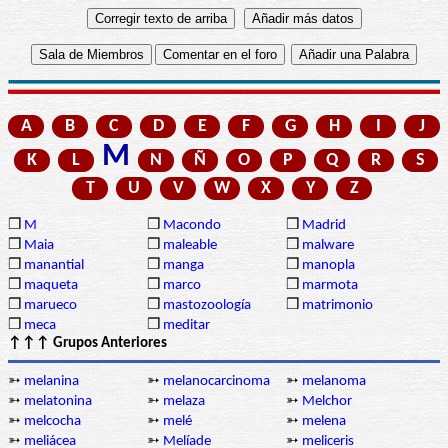
A
B
C
D
E
F
G
H
I
J
M
K
L
N
Ñ
O
P
Q
R
S
T
U
V
W
X
Y
Z
❒
M
❒
Macondo
❒
Madrid
❒
Maia
❒
maleable
❒
malware
❒
manantial
❒
manga
❒
manopla
❒
maqueta
❒
marco
❒
marmota
❒
marueco
❒
mastozoología
❒
matrimonio
❒
meca
❒
meditar
↑↑↑ Grupos Anteriores
➳
melanina
➳
melanocarcinoma
➳
melanoma
➳
melatonina
➳
melaza
➳
Melchor
➳
melcocha
➳
melé
➳
melena
➳
meliácea
➳
Melíade
➳
meliceris