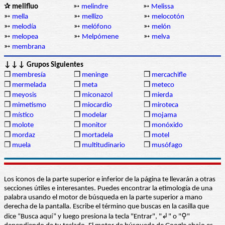
✰ melifluo
➳
melindre
➳
Melissa
➳
mella
➳
mellizo
➳
melocotón
➳
melodía
➳
melófono
➳
melón
➳
melopea
➳
Melpómene
➳
melva
➳
membrana
↓↓↓ Grupos Siguientes
❒
membresía
❒
meninge
❒
mercachifle
❒
mermelada
❒
meta
❒
meteco
❒
meyosis
❒
miconazol
❒
mierda
❒
mimetismo
❒
miocardio
❒
miroteca
❒
místico
❒
modelar
❒
mojama
❒
molote
❒
monitor
❒
monóxido
❒
mordaz
❒
mortadela
❒
motel
❒
muela
❒
multitudinario
❒
musófago
Los iconos de la parte superior e inferior de la página te llevarán a otras
secciones útiles e interesantes. Puedes encontrar la etimología de una
palabra usando el motor de búsqueda en la parte superior a mano
derecha de la pantalla. Escribe el término que buscas en la casilla que
dice “Busca aquí” y luego presiona la tecla "Entrar", "↲" o "⚲"