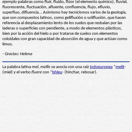
ejemplo palabras como fluir, fluido, flúor (el elemento químico), fluvial,
fluorescente, fluctuación, afluente, confluencia, flujo, efluvio,
superfluo, difluencia... Asimismo hay tecnicismos varios de la geología,
que son compuestos latinos, como gelifluxión o solifluxión, que hacen
referencia al desplazamiento lento de los suelos que resbalan por las
laderas o superficies con pendiente, a modo de elementos plásticos,
bien por la acción del hielo o por tratarse de suelos con elementos
coloidales con gran capacidad de absorción de agua y que actúan como
limos.
- Gracias: Helena
La palabra latina
mel
,
mellis
se asocia con una raíz
indoeuropea
*
melit
-
(miel) y el verbo
fluere
con *
bhleu
- (hinchar, rebosar).