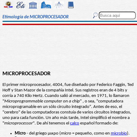
Etimología de MICROPROCESADOR
MICROPROCESADOR
El primer microprocesador, 4004, fue diseñado por Federico Faggin, Ted
Hoff y Stan Mazor de la compañía Intel. Sus registros eran de 4 bits y
corría a 740 Kilo Hertz. Cuando salió al mercado, en 1971, lo llamaron
"
Microprogrammable computer on a chip
" , o sea, "computadora
microprogramable en un sólo circuito integrado". Antes de eso, el
"cerebro" de las computadoras constuía de varios circuitos integrados,
uno para cada función. Un año más tarde, Intel simplificó el nombre a
"
microprocessor
". De ahí tenemos el
calco
español formado de:
Micro
- del griego μικρο (
micro
= pequeño, como en
microbio
).