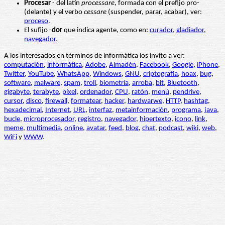
Procesar
- del latín
processare
, formada con el prefijo pro-
(delante) y el verbo
cessare
(suspender, parar, acabar), ver:
proceso
.
El sufijo -
dor
que indica agente, como en:
curador
,
gladiador
,
navegador
.
A los interesados en términos de informática los invito a ver:
computación
,
informática
,
Adobe
,
Almadén
,
Facebook
,
Google
,
iPhone
,
Twitter
,
YouTube
,
WhatsApp
,
Windows
,
GNU
,
criptografía
,
hoax
,
bug
,
software
,
malware
,
spam
,
troll
,
biometría
,
arroba
,
bit
,
Bluetooth
,
gigabyte
,
terabyte
,
píxel
,
ordenador
,
CPU
,
ratón
,
menú
,
pendrive
,
cursor
,
disco
,
firewall
,
formatear
,
hacker
,
hardwarwe
,
HTTP
,
hashtag
,
hexadecimal
,
Internet
,
URL
,
interfaz
,
metainformación
,
programa
,
java
,
bucle
,
microprocesador
,
registro
,
navegador
,
hipertexto
,
icono
,
link
,
meme
,
multimedia
,
online
,
avatar
,
feed
,
blog
,
chat
,
podcast
,
wiki
,
web
,
WiFi
y
WWW
.