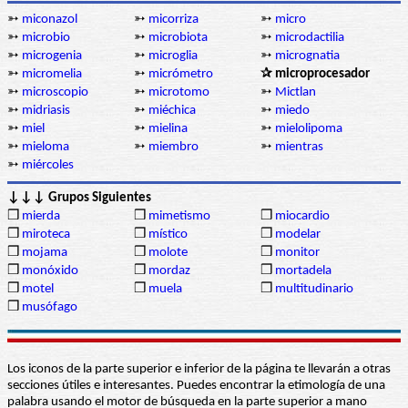
➳
miconazol
➳
micorriza
➳
micro
➳
microbio
➳
microbiota
➳
microdactilia
➳
microgenia
➳
microglia
➳
micrognatia
➳
micromelia
➳
micrómetro
✰ microprocesador
➳
microscopio
➳
microtomo
➳
Mictlan
➳
midriasis
➳
miéchica
➳
miedo
➳
miel
➳
mielina
➳
mielolipoma
➳
mieloma
➳
miembro
➳
mientras
➳
miércoles
↓↓↓ Grupos Siguientes
❒
mierda
❒
mimetismo
❒
miocardio
❒
miroteca
❒
místico
❒
modelar
❒
mojama
❒
molote
❒
monitor
❒
monóxido
❒
mordaz
❒
mortadela
❒
motel
❒
muela
❒
multitudinario
❒
musófago
Los iconos de la parte superior e inferior de la página te llevarán a otras
secciones útiles e interesantes. Puedes encontrar la etimología de una
palabra usando el motor de búsqueda en la parte superior a mano