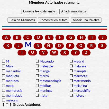
Miembros Autorizados
solamente:
A
B
C
D
E
F
G
H
I
J
M
K
L
N
Ñ
O
P
Q
R
S
T
U
V
W
X
Y
Z
❒
M
❒
Macondo
❒
Madrid
❒
Maia
❒
maleable
❒
malware
❒
manantial
❒
manga
❒
manopla
❒
maqueta
❒
marco
❒
marmota
❒
marueco
❒
mastozoología
❒
matrimonio
❒
meca
❒
meditar
❒
melanina
❒
membresía
❒
meninge
❒
mercachifle
❒
mermelada
❒
meta
❒
meteco
❒
meyosis
↑↑↑ Grupos Anteriores