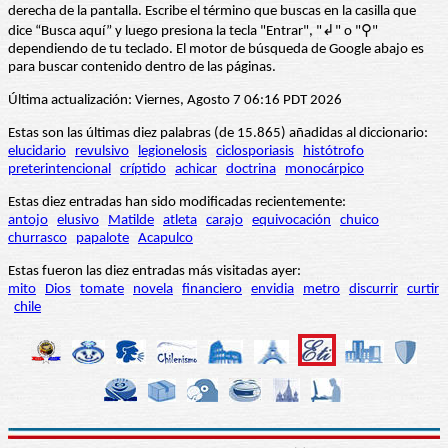
derecha de la pantalla. Escribe el término que buscas en la casilla que
dice “Busca aquí” y luego presiona la tecla "Entrar", "↲" o "⚲"
dependiendo de tu teclado. El motor de búsqueda de Google abajo es
para buscar contenido dentro de las páginas.
Última actualización: Viernes, Agosto 7 06:16 PDT 2026
Estas son las últimas diez palabras (de 15.865) añadidas al diccionario:
elucidario
revulsivo
legionelosis
ciclosporiasis
histótrofo
preterintencional
críptido
achicar
doctrina
monocárpico
Estas diez entradas han sido modificadas recientemente:
antojo
elusivo
Matilde
atleta
carajo
equivocación
chuico
churrasco
papalote
Acapulco
Estas fueron las diez entradas más visitadas ayer:
mito
Dios
tomate
novela
financiero
envidia
metro
discurrir
curtir
chile