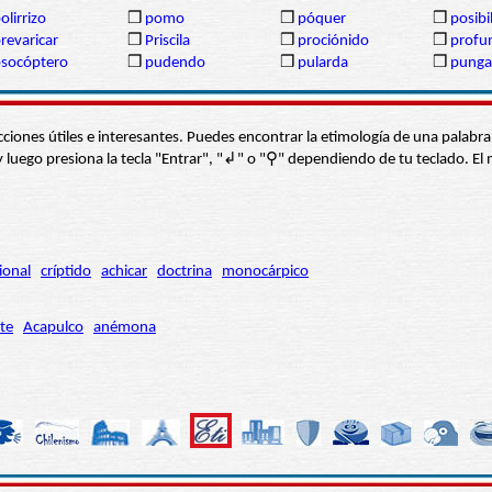
olirrizo
❒
pomo
❒
póquer
❒
posibil
revaricar
❒
Priscila
❒
prociónido
❒
profu
socóptero
❒
pudendo
❒
pularda
❒
punga
s secciones útiles e interesantes. Puedes encontrar la etimología de una pal
í” y luego presiona la tecla "Entrar", "↲" o "⚲" dependiendo de tu teclado.
ional
críptido
achicar
doctrina
monocárpico
te
Acapulco
anémona