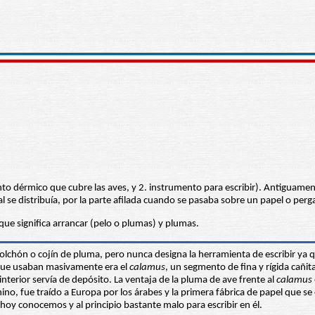
to dérmico que cubre las aves, y 2. instrumento para escribir). Antiguamen
cual se distribuía, por la parte afilada cuando se pasaba sobre un papel o per
 que significa arrancar (pelo o plumas) y plumas.
lchón o cojín de pluma, pero nunca designa la herramienta de escribir ya que
o que usaban masivamente era el
calamus
, un segmento de fina y rígida cañi
 interior servía de depósito. La ventaja de la pluma de ave frente al
calamus
no, fue traído a Europa por los árabes y la primera fábrica de papel que se es
oy conocemos y al principio bastante malo para escribir en él.