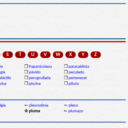
S
T
U
V
W
X
Y
Z
do
❒
Papanicolaou
❒
paracaidista
gía
❒
pávido
❒
peculado
dáctilo
❒
perogrullada
❒
pertenecer
xina
❒
piscina
❒
pituto
lgia
➳
pleurodinia
➳
plexo
o
✰ pluma
➳
plumazo