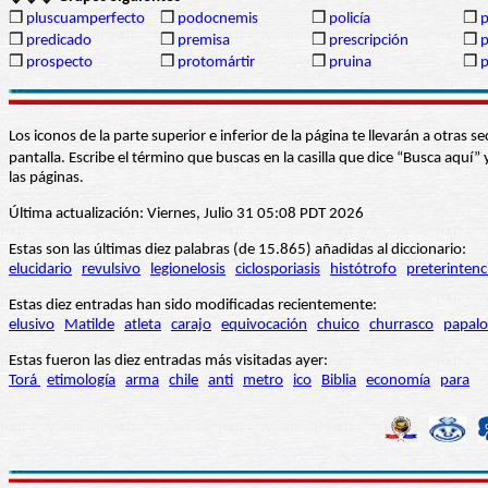
❒
pluscuamperfecto
❒
podocnemis
❒
policía
❒
p
❒
predicado
❒
premisa
❒
prescripción
❒
p
❒
prospecto
❒
protomártir
❒
pruina
❒
p
Los iconos de la parte superior e inferior de la página te llevarán a otra
pantalla. Escribe el término que buscas en la casilla que dice “Busca aqu
las páginas.
Última actualización: Viernes, Julio 31 05:08 PDT 2026
Estas son las últimas diez palabras (de 15.865) añadidas al diccionario:
elucidario
revulsivo
legionelosis
ciclosporiasis
histótrofo
preterintenc
Estas diez entradas han sido modificadas recientemente:
elusivo
Matilde
atleta
carajo
equivocación
chuico
churrasco
papalo
Estas fueron las diez entradas más visitadas ayer:
Torá
etimología
arma
chile
anti
metro
ico
Biblia
economía
para