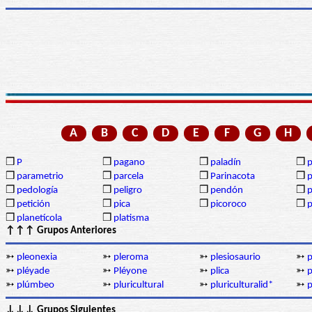
A
B
C
D
E
F
G
H
❒
P
❒
pagano
❒
paladín
❒
p
❒
parametrio
❒
parcela
❒
Parinacota
❒
p
❒
pedología
❒
peligro
❒
pendón
❒
❒
petición
❒
pica
❒
picoroco
❒
p
❒
planetícola
❒
platisma
↑↑↑ Grupos Anteriores
➳
pleonexia
➳
pleroma
➳
plesiosaurio
➳
p
➳
pléyade
➳
Pléyone
➳
plica
➳
p
➳
plúmbeo
➳
pluricultural
➳
pluriculturalid*
➳
p
↓↓↓ Grupos Siguientes