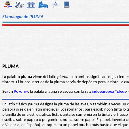
Etimología de PLUMA
PLUMA
La palabra
pluma
viene del latín
pluma
, con ambos significados (1. elemen
tintero. El hueco interior de la pluma servía de depósito para la tinta, la 
Según
Pokorny
, la palabra latina se asocia con la raíz
indoeuropea
*
pleus
-
En latín clásico
pluma
designa la pluma de las aves, y también a veces un co
palabra sí se da en latín medieval. Los romanos, para escribir con tinta l
plumilla de una estilográfica. Esta punta se sumergía en la tinta y el hueco
escribía sobre papiro o pergamino, nunca sobre papel. El papel, invento chi
a Valencia, en España), aunque era un papel mucho más basto que el que h