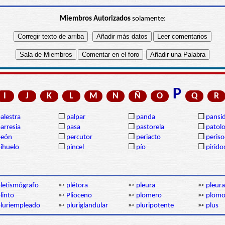
Miembros Autorizados
solamente:
P
I
J
K
L
M
N
Ñ
O
Q
R
alestra
❒
palpar
❒
panda
❒
pansi
arresia
❒
pasa
❒
pastorela
❒
patolo
peón
❒
percutor
❒
periacto
❒
periso
ihuelo
❒
pincel
❒
pío
❒
pirido
letismógrafo
➳
plétora
➳
pleura
➳
pleura
linto
➳
Plioceno
➳
plomero
➳
plom
luriempleado
➳
pluriglandular
➳
pluripotente
➳
plus