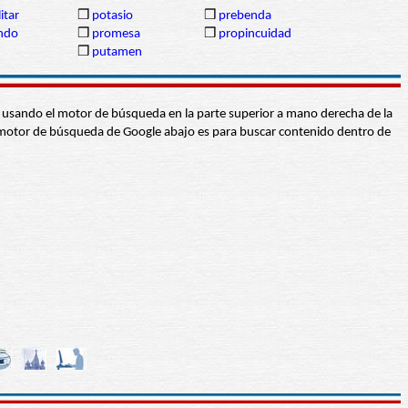
itar
❒
potasio
❒
prebenda
ndo
❒
promesa
❒
propincuidad
❒
putamen
abra usando el motor de búsqueda en la parte superior a mano derecha de la
 El motor de búsqueda de Google abajo es para buscar contenido dentro de